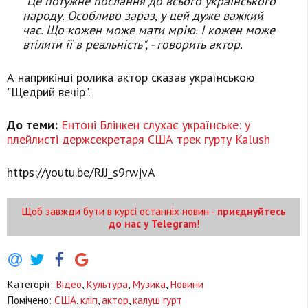
"Це потужне послання до всього українського
народу. Особливо зараз, у цей дуже важкий
час. Що кожен може мати мрію. І кожен може
втілити її в реальність", - говорить актор.
А наприкінці ролика актор сказав українською
"Щедрий вечір".
До теми:
Ентоні Блінкен слухає українське: у
плейлисті держсекретаря США трек гурту Kalush
https://youtu.be/RJJ_s9rwjvA
Щоб завжди бути в курсі останніх новин -
приєднуйтесь
до нас у Telegram
!
Категорії:
Відео
,
Культура
,
Музика
,
Новини
Помічено:
США
,
кліп
,
актор
,
калуш гурт