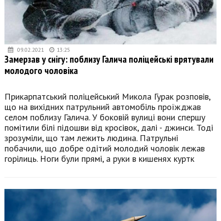
09.02.2021
13:25
Замерзав у снігу: поблизу Галича поліцейські врятували
молодого чоловіка
Прикарпатський поліцейський Микола Гурак розповів,
що на вихідних патрульний автомобіль проїжджав
селом поблизу Галича. У боковій вулиці вони спершу
помітили білі підошви від кросівок, далі - джинси. Тоді
зрозуміли, що там лежить людина. Патрульні
побачили, що добре одітий молодий чоловік лежав
горілиць. Ноги були прямі, а руки в кишенях куртк