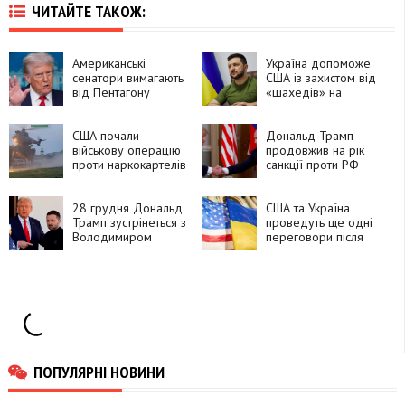
ЧИТАЙТЕ ТАКОЖ:
Американські
Україна допоможе
сенатори вимагають
США із захистом від
від Пентагону
«шахедів» на
розблокувати
Близькому Сході
допомогу Україні на
400 мільйонів
США почали
Дональд Трамп
доларів
військову операцію
продовжив на рік
проти наркокартелів
санкції проти РФ
в Еквадорі
28 грудня Дональд
США та Україна
Трамп зустрінеться з
проведуть ще одні
Володимиром
переговори після
Зеленським, – Axios
зустрічі США та РФ
ПОПУЛЯРНІ НОВИНИ