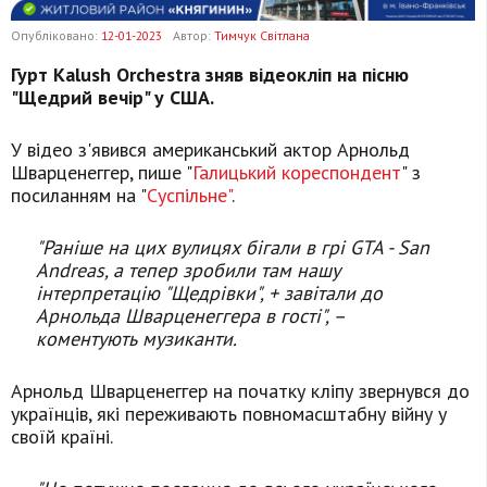
Опубліковано:
12-01-2023
Автор:
Тимчук Світлана
Гурт Kalush Orchestra зняв відеокліп на пісню
"Щедрий вечір" у США.
У відео з'явився американський актор Арнольд
Шварценеггер, пише "
Галицький кореспондент
" з
посиланням на "
Суспільне"
.
"Раніше на цих вулицях бігали в грі GTA - San
Andreas, а тепер зробили там нашу
інтерпретацію "Щедрівки", + завітали до
Арнольда Шварценеггера в гості", –
коментують музиканти.
Арнольд Шварценеггер на початку кліпу звернувся до
українців, які переживають повномасштабну війну у
своїй країні.