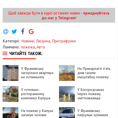
Щоб завжди бути в курсі останніх новин -
приєднуйтесь
до нас у Telegram
!
Категорії:
Новини
,
Людина
,
Притрафунки
Помічено:
пожежа
,
Авто
ЧИТАЙТЕ ТАКОЖ:
У Франківську
На Прикарпатті п’ять
загорілася квартира
днів гасили
на останньому
масштабну пожежу
поверсі
торфу
У готельно-
У Богородчанах
ресторанному
через пожежу
комплексі Калуша
сміттєзвалища
горіла сауна
повітря забруднене
небезпечними
На пожежі у Калуші
речовинами
У Франківську
загинув чоловік
патрульні зупинили