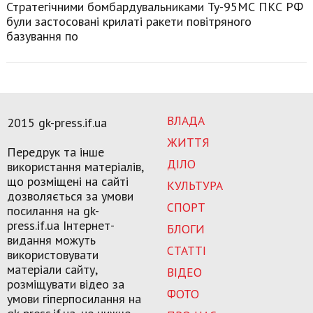
Стратегічними бомбардувальниками Ту-95МС ПКС РФ
були застосовані крилаті ракети повітряного
базування по
ВЛАДА
2015 gk-press.if.ua
ЖИТТЯ
Передрук та інше
ДІЛО
використання матеріалів,
що розміщені на сайті
КУЛЬТУРА
дозволяється за умови
СПОРТ
посилання на gk-
press.if.ua Інтернет-
БЛОГИ
видання можуть
СТАТТІ
використовувати
матеріали сайту,
ВІДЕО
розміщувати відео за
ФОТО
умови гіперпосилання на