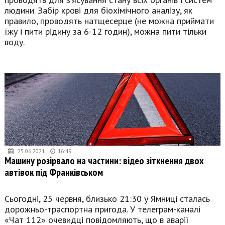
людини. Забір крові для біохімічного аналізу, як
правило, проводять натщесерце (не можна приймати
їжу і пити рідину за 6-12 годин), можна пити тільки
воду.
25.06.2021
16:49
Машину розірвало на частини: відео зіткнення двох
автівок під Франківськом
Сьогодні, 25 червня, близько 21:30 у Ямниці сталась
дорожньо-траспортна пригода. У телеграм-каналі
«Чат 112» очевидці повідомляють, що в аварії