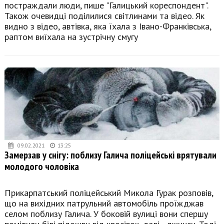
постраждали люди, пише "Галицький кореспондент".
Також очевидці поділилися світлинами та відео. Як
видно з відео, автівка, яка їхала з Івано-Франківська,
раптом виїхала на зустрічну смугу
09.02.2021
13:25
Замерзав у снігу: поблизу Галича поліцейські врятували
молодого чоловіка
Прикарпатський поліцейський Микола Гурак розповів,
що на вихідних патрульний автомобіль проїжджав
селом поблизу Галича. У боковій вулиці вони спершу