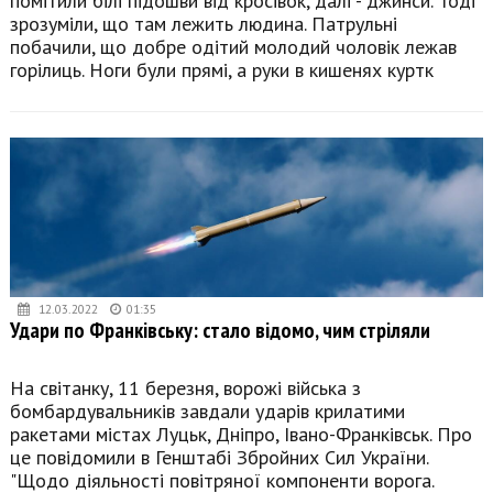
помітили білі підошви від кросівок, далі - джинси. Тоді
зрозуміли, що там лежить людина. Патрульні
побачили, що добре одітий молодий чоловік лежав
горілиць. Ноги були прямі, а руки в кишенях куртк
12.03.2022
01:35
Удари по Франківську: стало відомо, чим стріляли
На світанку, 11 березня, ворожі війська з
бомбардувальників завдали ударів крилатими
ракетами містах Луцьк, Дніпро, Івано-Франківськ. Про
це повідомили в Генштабі Збройних Сил України.
"Щодо діяльності повітряної компоненти ворога.