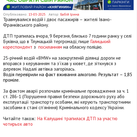
Опубліковано:
13-03-2025
Автор:
Бабій Ірина
Травмувалися водій і двоє пасажирів – жителі Івано-
Франківського району.
ДТП трапилась вчора, 9 березня, близько 7 години ранку у селі
Буківна, що в Тлумацькій тергромаді, пише
Галицький
кореспондент
з
посиланням
на обласну поліцію.
25-річний водій «BMW» на заокругленій ділянці дороги не
впорався з керуванням та з’їхав у кювет, де зіткнувся з
деревом. Надалі автівка загорілась.
Водія перевірили на факт вживання алкоголю. Результат – 1,85
проміле.
За фактом аварії розпочали кримінальне провадження за ч. 1
ст. 286-1 (Порушення правил безпеки дорожнього руху або
експлуатації транспорту особами, які керують транспортними
засобами в стані сп’яніння) Кримінального кодексу України.
Читайте також:
На Калущині трапилася ДТП за участю
чотирьох авто