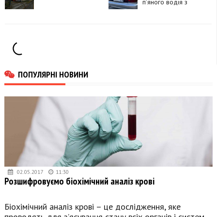
п’яного водія з
підробленими
документами
ПОПУЛЯРНІ НОВИНИ
02.05.2017
11:30
Розшифровуємо біохімічний аналіз крові
Біохімічний аналіз крові – це дослідження, яке
проводять для з’ясування стану всіх органів і систем