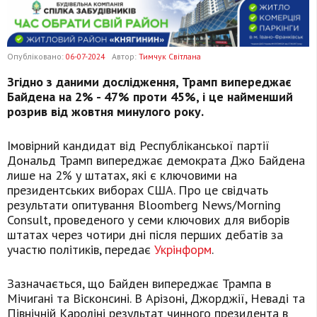
Опубліковано:
06-07-2024
Автор:
Тимчук Світлана
Згідно з даними дослідження, Трамп випереджає
Байдена на 2% - 47% проти 45%, і це найменший
розрив від жовтня минулого року.
Імовірний кандидат від Республіканської партії
Дональд Трамп випереджає демократа Джо Байдена
лише на 2% у штатах, які є ключовими на
президентських виборах США. Про це свідчать
результати опитування Bloomberg News/Morning
Consult, проведеного у семи ключових для виборів
штатах через чотири дні після перших дебатів за
участю політиків, передає
Укрінформ
.
Зазначається, що Байден випереджає Трампа в
Мічигані та Вісконсині. В Арізоні, Джорджії, Неваді та
Північній Кароліні результат чинного президента в