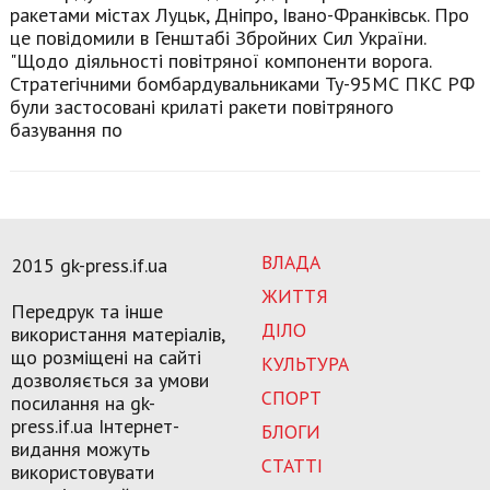
ракетами містах Луцьк, Дніпро, Івано-Франківськ. Про
це повідомили в Генштабі Збройних Сил України.
"Щодо діяльності повітряної компоненти ворога.
Стратегічними бомбардувальниками Ту-95МС ПКС РФ
були застосовані крилаті ракети повітряного
базування по
ВЛАДА
2015 gk-press.if.ua
ЖИТТЯ
Передрук та інше
ДІЛО
використання матеріалів,
що розміщені на сайті
КУЛЬТУРА
дозволяється за умови
СПОРТ
посилання на gk-
press.if.ua Інтернет-
БЛОГИ
видання можуть
СТАТТІ
використовувати