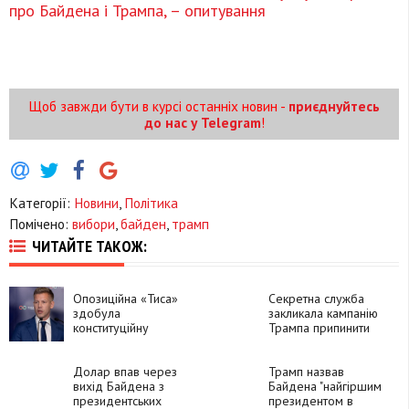
про Байдена і Трампа, – опитування
Щоб завжди бути в курсі останніх новин -
приєднуйтесь
до нас у Telegram
!
Категорії:
Новини
,
Політика
Помічено:
вибори
,
байден
,
трамп
ЧИТАЙТЕ ТАКОЖ:
Опозиційна «Тиса»
Секретна служба
здобула
закликала кампанію
конституційну
Трампа припинити
більшість на
мітинги просто неба,
виборах в Угорщині
- WP
Долар впав через
Трамп назвав
вихід Байдена з
Байдена "найгіршим
президентських
президентом в