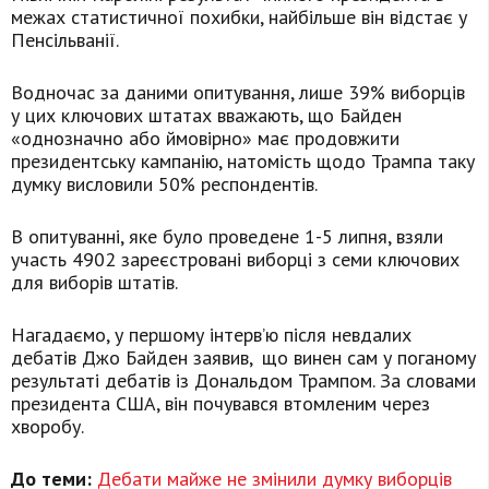
межах статистичної похибки, найбільше він відстає у
Пенсільванії.
Водночас за даними опитування, лише 39% виборців
у цих ключових штатах вважають, що Байден
«однозначно або ймовірно» має продовжити
президентську кампанію, натомість щодо Трампа таку
думку висловили 50% респондентів.
В опитуванні, яке було проведене 1-5 липня, взяли
участь 4902 зареєстровані виборці з семи ключових
для виборів штатів.
Нагадаємо, у першому інтерв’ю після невдалих
дебатів Джо Байден заявив, що винен сам у поганому
результаті дебатів із Дональдом Трампом. За словами
президента США, він почувався втомленим через
хворобу.
До теми:
Дебати майже не змінили думку виборців