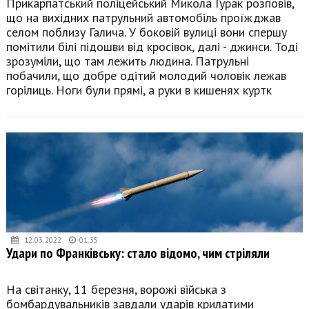
Прикарпатський поліцейський Микола Гурак розповів,
що на вихідних патрульний автомобіль проїжджав
селом поблизу Галича. У боковій вулиці вони спершу
помітили білі підошви від кросівок, далі - джинси. Тоді
зрозуміли, що там лежить людина. Патрульні
побачили, що добре одітий молодий чоловік лежав
горілиць. Ноги були прямі, а руки в кишенях куртк
12.03.2022
01:35
Удари по Франківську: стало відомо, чим стріляли
На світанку, 11 березня, ворожі війська з
бомбардувальників завдали ударів крилатими