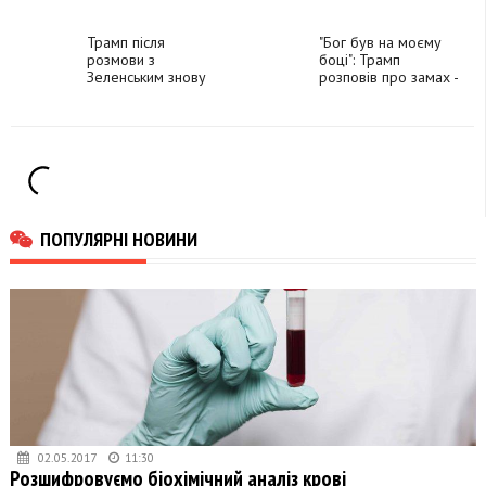
перегонів, –
історії США" після
Bloomberg
оголошення про
Трамп після
вихід з виборів
"Бог був на моєму
розмови з
2024
боці": Трамп
Зеленським знову
розповів про замах -
сказав, що хоче
вперше і востаннє
посадити Україну й
РФ за стіл
переговорів
ПОПУЛЯРНІ НОВИНИ
02.05.2017
11:30
Розшифровуємо біохімічний аналіз крові