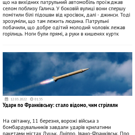
що на вихідних патрульний автомобіль проїжджав
селом поблизу Галича. У боковій вулиці вони спершу
помітили білі підошви від кросівок, далі - джинси. Тоді
зрозуміли, що там лежить людина. Патрульні
побачили, що добре одітий молодий чоловік лежав
горілиць. Ноги були прямі, а руки в кишенях куртк
12.03.2022
01:35
Удари по Франківську: стало відомо, чим стріляли
На світанку, 11 березня, ворожі війська з
бомбардувальників завдали ударів крилатими
ракетами містах Луцьк, Дніпро, Івано-Франківськ. Про