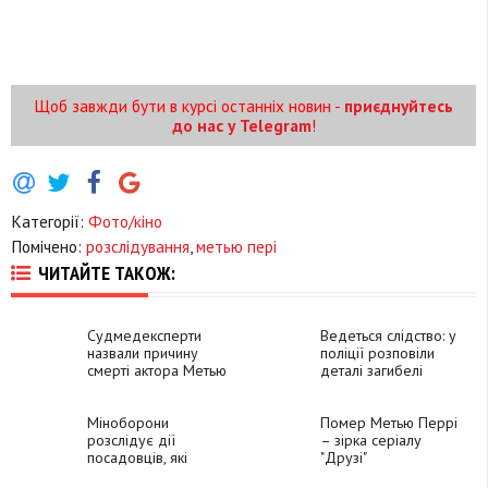
Щоб завжди бути в курсі останніх новин -
приєднуйтесь
до нас у Telegram
!
Категорії:
Фото/кіно
Помічено:
розслідування
,
метью пері
ЧИТАЙТЕ ТАКОЖ:
Судмедексперти
Ведеться слідство: у
назвали причину
поліції розповіли
смерті актора Метью
деталі загибелі
Перрі
школяра на
Надвірнянщині
Міноборони
Помер Метью Перрі
розслідує дії
– зірка серіалу
посадовців, які
"Друзі"
організували