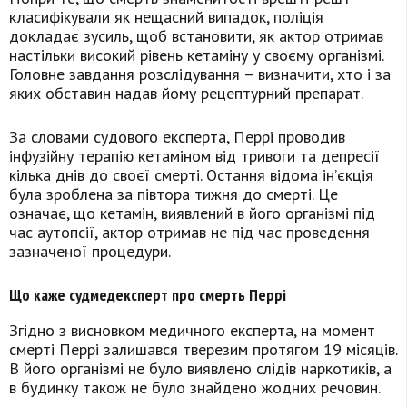
класифікували як нещасний випадок, поліція
докладає зусиль, щоб встановити, як актор отримав
настільки високий рівень кетаміну у своєму організмі.
Головне завдання розслідування – визначити, хто і за
яких обставин надав йому рецептурний препарат.
За словами судового експерта, Перрі проводив
інфузійну терапію кетаміном від тривоги та депресії
кілька днів до своєї смерті. Остання відома ін’єкція
була зроблена за півтора тижня до смерті. Це
означає, що кетамін, виявлений в його організмі під
час аутопсії, актор отримав не під час проведення
зазначеної процедури.
Що каже судмедексперт про смерть Перрі
Згідно з висновком медичного експерта, на момент
смерті Перрі залишався тверезим протягом 19 місяців.
В його організмі не було виявлено слідів наркотиків, а
в будинку також не було знайдено жодних речовин.