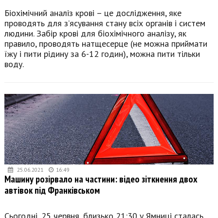
Біохімічний аналіз крові – це дослідження, яке
проводять для з’ясування стану всіх органів і систем
людини. Забір крові для біохімічного аналізу, як
правило, проводять натщесерце (не можна приймати
їжу і пити рідину за 6-12 годин), можна пити тільки
воду.
25.06.2021
16:49
Машину розірвало на частини: відео зіткнення двох
автівок під Франківськом
Сьогодні, 25 червня, близько 21:30 у Ямниці сталась