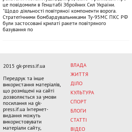
це повідомили в Генштабі Збройних Сил України.
"Щодо діяльності повітряної компоненти ворога.
Стратегічними бомбардувальниками Ту-95МС ПКС РФ
були застосовані крилаті ракети повітряного
базування по
ВЛАДА
2015 gk-press.if.ua
ЖИТТЯ
Передрук та інше
ДІЛО
використання матеріалів,
що розміщені на сайті
КУЛЬТУРА
дозволяється за умови
СПОРТ
посилання на gk-
press.if.ua Інтернет-
БЛОГИ
видання можуть
СТАТТІ
використовувати
матеріали сайту,
ВІДЕО