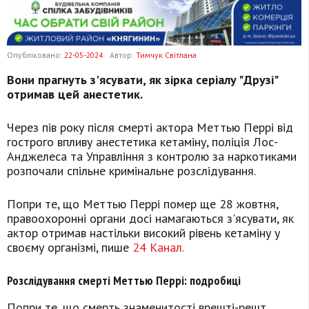
Опубліковано:
22-05-2024
Автор:
Тимчук Світлана
Вони прагнуть з'ясувати, як зірка серіалу "Друзі"
отримав цей анестетик.
Через пів року після смерті актора Меттью Перрі від
гострого впливу анестетика кетаміну, поліція Лос-
Анджелеса та Управління з контролю за наркотиками
розпочали спільне кримінальне розслідування.
Попри те, що Меттью Перрі помер ще 28 жовтня,
правоохоронні органи досі намагаються з'ясувати, як
актор отримав настільки високий рівень кетаміну у
своєму організмі, пише
24 Канал.
Розслідування смерті Меттью Перрі: подробиці
Попри те, що смерть знаменитості врешті-решт