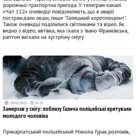
дорожньо-траспортна пригода. У телеграм-каналі
«Чат 112» очевидці повідомляють, що в аварії
постраждали люди, пише "Галицький кореспондент".
Також очевидці поділилися світлинами та відео. Як
видно з відео, автівка, яка їхала з Івано-Франківська,
раптом виїхала на зустрічну смугу
09.02.2021
13:25
Замерзав у снігу: поблизу Галича поліцейські врятували
молодого чоловіка
Прикарпатський поліцейський Микола Гурак розповів,