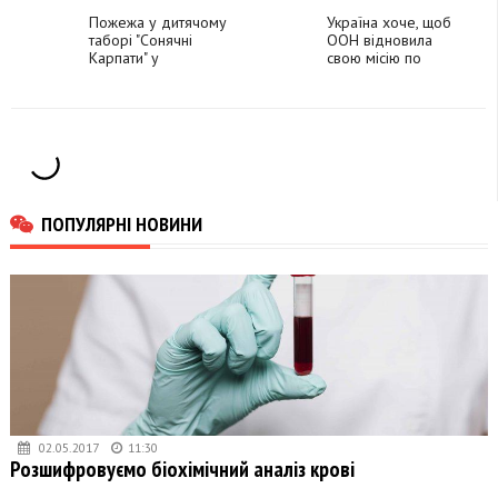
шикування 128
бригади
Пожежа у дитячому
Україна хоче, щоб
таборі "Сонячні
ООН відновила
Карпати" у
свою місію по
Красноїллі: що
Оленівці, - Лубінець
кажуть батьки,
директор,
поліцейські,
рятувальники,
очевидці
ПОПУЛЯРНІ НОВИНИ
02.05.2017
11:30
Розшифровуємо біохімічний аналіз крові