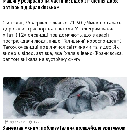
Машину розірвало на частини: відео зіткнення двох
автівок під Франківськом
Сьогодні, 25 червня, близько 21:30 у Ямниці сталась
дорожньо-траспортна пригода. У телеграм-каналі
«Чат 112» очевидці повідомляють, що в аварії
постраждали люди, пише "Галицький кореспондент".
Також очевидці поділилися світлинами та відео. Як
видно з відео, автівка, яка їхала з Івано-Франківська,
раптом виїхала на зустрічну смугу
09.02.2021
13:25
Замерзав у снігу: поблизу Галича поліцейські врятували