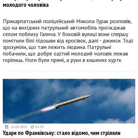
молодого чоловіка
Прикарпатський поліцейський Микола Гурак розповів,
що на вихідних патрульний автомобіль проїжджав
селом поблизу Галича. У боковій вулиці вони спершу
помітили білі підошви від кросівок, далі - джинси. Тоді
зрозуміли, що там лежить людина. Патрульні
побачили, що добре одітий молодий чоловік лежав
горілиць. Ноги були прямі, а руки в кишенях куртк
12.03.2022
01:35
Удари по Франківську: стало відомо, чим стріляли