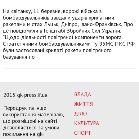
На світанку, 11 березня, ворожі війська з
бомбардувальників завдали ударів крилатими
ракетами містах Луцьк, Дніпро, Івано-Франківськ. Про
це повідомили в Генштабі Збройних Сил України.
"Щодо діяльності повітряної компоненти ворога.
Стратегічними бомбардувальниками Ту-95МС ПКС РФ
були застосовані крилаті ракети повітряного
базування по
ВЛАДА
2015 gk-press.if.ua
ЖИТТЯ
Передрук та інше
ДІЛО
використання матеріалів,
що розміщені на сайті
КУЛЬТУРА
дозволяється за умови
СПОРТ
посилання на gk-