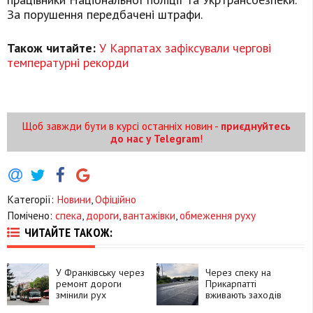
За порушення передбачені штрафи.
Також читайте:
У Карпатах зафіксували чергові
температурні рекорди
Щоб завжди бути в курсі останніх новин -
приєднуйтесь
до нас у Telegram
!
Категорії:
Новини
,
Офіційно
Помічено:
спека
,
дороги
,
вантажівки
,
обмеження руху
ЧИТАЙТЕ ТАКОЖ:
У Франківську через
Через спеку на
ремонт дороги
Прикарпатті
змінили рух
вживають заходів
автобусів на
для збереження