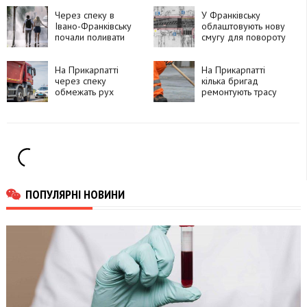
Коновальця
доріг
Через спеку в
У Франківську
Івано-Франківську
облаштовують нову
почали поливати
смугу для повороту
дороги
ліворуч на
Чорновола
На Прикарпатті
На Прикарпатті
через спеку
кілька бригад
обмежать рух
ремонтують трасу
вантажівок
Н-09 Мукачево –
Львів
ПОПУЛЯРНІ НОВИНИ