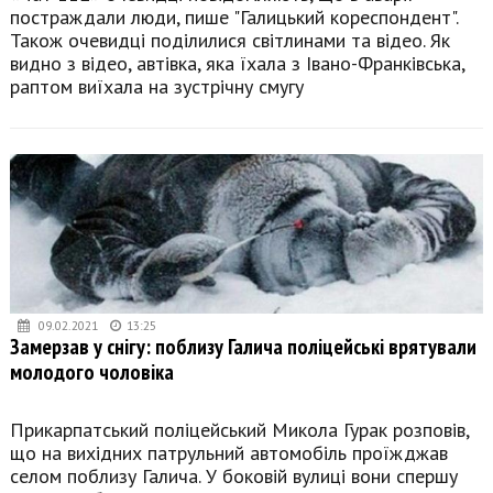
постраждали люди, пише "Галицький кореспондент".
Також очевидці поділилися світлинами та відео. Як
видно з відео, автівка, яка їхала з Івано-Франківська,
раптом виїхала на зустрічну смугу
09.02.2021
13:25
Замерзав у снігу: поблизу Галича поліцейські врятували
молодого чоловіка
Прикарпатський поліцейський Микола Гурак розповів,
що на вихідних патрульний автомобіль проїжджав
селом поблизу Галича. У боковій вулиці вони спершу