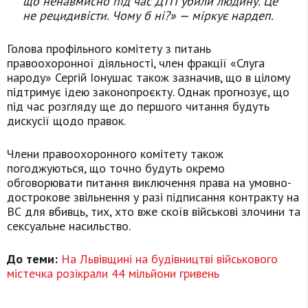
що ненавмисно під час ДТП убили людину. Це
не рецидивісти. Чому б ні?» — міркує нардеп.
Голова профільного комітету з питань
правоохоронної діяльності, член фракції «Слуга
народу» Сергій Іонушас також зазначив, що в цілому
підтримує ідею законопроєкту. Однак прогнозує, що
під час розгляду ще до першого читання будуть
дискусії щодо правок.
Члени правоохоронного комітету також
погоджуються, що точно будуть окремо
обговорювати питання виключення права на умовно-
дострокове звільнення у разі підписання контракту на
ВС для вбивць, тих, хто вже скоїв військові злочини та
сексуальне насильство.
До теми:
На Львівщині на будівництві військового
містечка розікрали 44 мільйони гривень