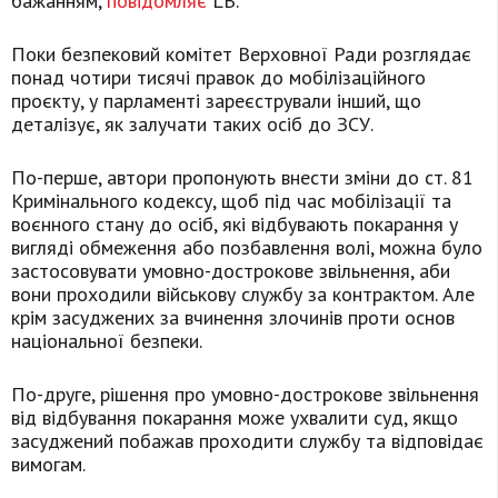
бажанням,
повідомляє
LB.
Поки безпековий комітет Верховної Ради розглядає
понад чотири тисячі правок до мобілізаційного
проєкту, у парламенті зареєстрували інший, що
деталізує, як залучати таких осіб до ЗСУ.
По-перше, автори пропонують внести зміни до ст. 81
Кримінального кодексу, щоб під час мобілізації та
воєнного стану до осіб, які відбувають покарання у
вигляді обмеження або позбавлення волі, можна було
застосовувати умовно-дострокове звільнення, аби
вони проходили військову службу за контрактом. Але
крім засуджених за вчинення злочинів проти основ
національної безпеки.
По-друге, рішення про умовно-дострокове звільнення
від відбування покарання може ухвалити суд, якщо
засуджений побажав проходити службу та відповідає
вимогам.