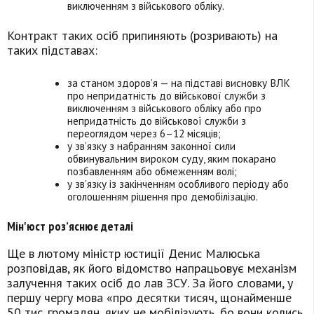
виключенням з військового обліку.
Контракт таких осіб припиняють (розривають) на
таких підставах:
за станом здоров’я — на підставі висновку ВЛК
про непридатність до військової служби з
виключенням з військового обліку або про
непридатність до військової служби з
переоглядом через 6–12 місяців;
у зв’язку з набранням законної сили
обвинувальним вироком суду, яким покарано
позбавленням або обмеженням волі;
у зв’язку із закінченням особливого періоду або
оголошенням рішення про демобілізацію.
Мін'юст роз’яснює деталі
Ще в лютому міністр юстиції Денис Малюська
розповідав, як його відомство напрацьовує механізм
залучення таких осіб до лав ЗСУ. За його словами, у
першу чергу мова «про десятки тисяч, щонайменше
50 тис. громадян, яких не мобілізують, бо вони колись