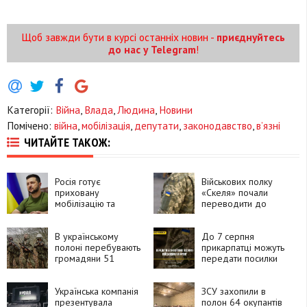
Щоб завжди бути в курсі останніх новин -
приєднуйтесь
до нас у Telegram
!
Категорії:
Війна
,
Влада
,
Людина
,
Новини
Помічено:
війна
,
мобілізація
,
депутати
,
законодавство
,
в’язні
ЧИТАЙТЕ ТАКОЖ:
Росія готує
Військових полку
приховану
«Скеля» почали
мобілізацію та
переводити до
планує залучити до
інших підрозділів
50 тисяч військових
із КНДР, —
В українському
До 7 серпня
Володимир
полоні перебувають
прикарпатці можуть
Зеленський
громадяни 51
передати посилки
країни, які воювали
для захисників і
за Росію
рідних на фронті
Українська компанія
ЗСУ захопили в
презентувала
полон 64 окупантів