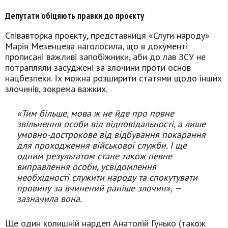
Депутати обіцяють правки до проєкту
Співавторка проєкту, представниця «Слуги народу»
Марія Мезенцева наголосила, що в документі
прописані важливі запобіжники, аби до лав ЗСУ не
потрапляли засуджені за злочини проти основ
нацбезпеки. Їх можна розширити статями щодо інших
злочинів, зокрема важких.
«Тим більше, мова ж не йде про повне
звільнення особи від відповідальності, а лише
умовно-дострокове від відбування покарання
для проходження військової служби. І ще
одним результатом стане також певне
виправлення особи, усвідомлення
необхідності служити народу та спокутувати
провину за вчинений раніше злочин», —
зазначила вона.
Ще один колишній нардеп Анатолій Гунько (також