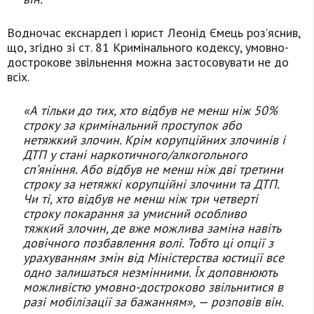
Водночас екснардеп і юрист Леонід Ємець роз’яснив,
що, згідно зі ст. 81 Кримінального кодексу, умовно-
дострокове звільнення можна застосовувати не до
всіх.
«А тільки до тих, хто відбув не менш ніж 50%
строку за кримінальний проступок або
нетяжкий злочин. Крім корупційних злочинів і
ДТП у стані наркотичного/алкогольного
сп’яніння. Або відбув не менш ніж дві третини
строку за нетяжкі корупційні злочини та ДТП.
Чи ті, хто відбув не менш ніж три четверті
строку покарання за умисний особливо
тяжкий злочин, де вже можлива заміна навіть
довічного позбавлення волі. Тобто ці опції з
урахуванням змін від Міністерства юстиції все
одно залишаться незмінними. Їх доповнюють
можливістю умовно-достроково звільнитися в
разі мобілізації за бажанням», — розповів він.