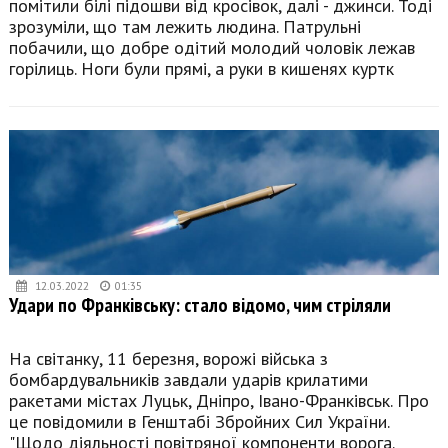
помітили білі підошви від кросівок, далі - джинси. Тоді
зрозуміли, що там лежить людина. Патрульні
побачили, що добре одітий молодий чоловік лежав
горілиць. Ноги були прямі, а руки в кишенях куртк
12.03.2022
01:35
Удари по Франківську: стало відомо, чим стріляли
На світанку, 11 березня, ворожі війська з
бомбардувальників завдали ударів крилатими
ракетами містах Луцьк, Дніпро, Івано-Франківськ. Про
це повідомили в Генштабі Збройних Сил України.
"Щодо діяльності повітряної компоненти ворога.