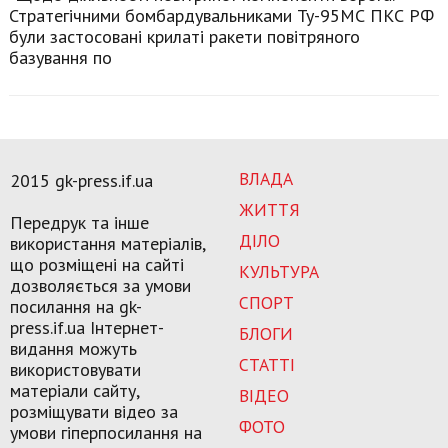
Стратегічними бомбардувальниками Ту-95МС ПКС РФ
були застосовані крилаті ракети повітряного
базування по
ВЛАДА
2015 gk-press.if.ua
ЖИТТЯ
Передрук та інше
ДІЛО
використання матеріалів,
що розміщені на сайті
КУЛЬТУРА
дозволяється за умови
СПОРТ
посилання на gk-
press.if.ua Інтернет-
БЛОГИ
видання можуть
СТАТТІ
використовувати
матеріали сайту,
ВІДЕО
розміщувати відео за
ФОТО
умови гіперпосилання на