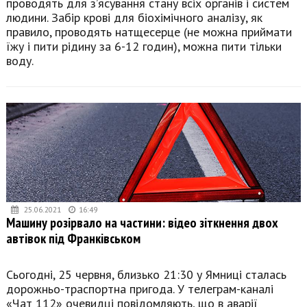
проводять для з’ясування стану всіх органів і систем
людини. Забір крові для біохімічного аналізу, як
правило, проводять натщесерце (не можна приймати
їжу і пити рідину за 6-12 годин), можна пити тільки
воду.
25.06.2021
16:49
Машину розірвало на частини: відео зіткнення двох
автівок під Франківськом
Сьогодні, 25 червня, близько 21:30 у Ямниці сталась
дорожньо-траспортна пригода. У телеграм-каналі
«Чат 112» очевидці повідомляють, що в аварії