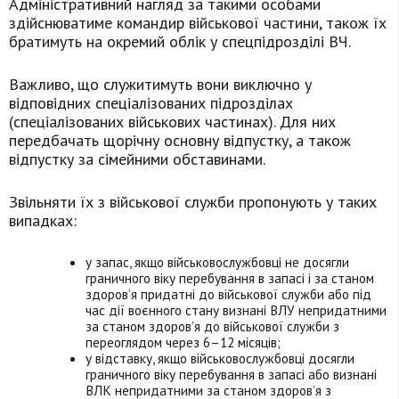
Адміністративний нагляд за такими особами
здійснюватиме командир військової частини, також їх
братимуть на окремий облік у спецпідрозділі ВЧ.
Важливо, що служитимуть вони виключно у
відповідних спеціалізованих підрозділах
(спеціалізованих військових частинах). Для них
передбачать щорічну основну відпустку, а також
відпустку за сімейними обставинами.
Звільняти їх з військової служби пропонують у таких
випадках:
у запас, якщо військовослужбовці не досягли
граничного віку перебування в запасі і за станом
здоров’я придатні до військової служби або під
час дії воєнного стану визнані ВЛУ непридатними
за станом здоров’я до військової служби з
переоглядом через 6–12 місяців;
у відставку, якщо військовослужбовці досягли
граничного віку перебування в запасі або визнані
ВЛК непридатними за станом здоров’я з