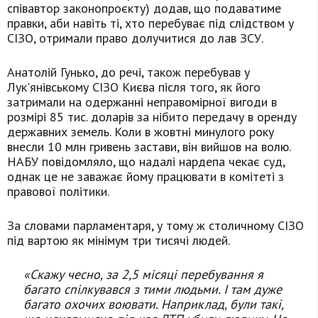
співавтор законопроєкту) додав, що подаватиме
правки, аби навіть ті, хто перебуває під слідством у
СІЗО, отримали право долучитися до лав ЗСУ.
Анатолій Гунько, до речі, також перебував у
Лук'янівському СІЗО Києва після того, як його
затримали на одержанні неправомірної вигоди в
розмірі 85 тис. доларів за нібито передачу в оренду
державних земель. Коли в жовтні минулого року
внесли 10 млн гривень застави, він вийшов на волю.
НАБУ повідомляло, що надалі нардепа чекає суд,
однак це не заважає йому працювати в комітеті з
правової політики.
За словами парламентаря, у тому ж столичному СІЗО
під вартою як мінімум три тисячі людей.
«Скажу чесно, за 2,5 місяці перебування я
багато спілкувався з тими людьми. І там дуже
багато охочих воювати. Наприклад, були такі,