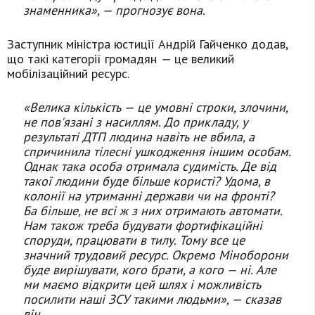
знаменника», — прогнозує вона.
Заступник міністра юстиції Андрій Гайченко додав,
що такі категорії громадян
—
це великий
мобілізаційний ресурс.
«Велика кількість — це умовні строки, злочини,
не пов'язані з насиллям. До прикладу, у
результаті ДТП людина навіть не вбила, а
спричинила тілесні ушкодження іншим особам.
Однак така особа отримала судимість. Де від
такої людини буде більше користі? Удома, в
колонії на утриманні держави чи на фронті?
Ба більше, не всі ж з них отримають автомати.
Нам також треба будувати фортифікаційні
споруди, працювати в тилу. Тому все це
значний трудовий ресурс. Окремо Міноборони
буде вирішувати, кого брати, а кого — ні. Але
ми маємо відкрити цей шлях і можливість
посилити наші ЗСУ такими людьми», — сказав
він.