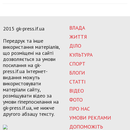
ВЛАДА
2015 gk-press.if.ua
ЖИТТЯ
Передрук та інше
ДІЛО
використання матеріалів,
що розміщені на сайті
КУЛЬТУРА
дозволяється за умови
СПОРТ
посилання на gk-
press.if.ua Інтернет-
БЛОГИ
видання можуть
СТАТТІ
використовувати
матеріали сайту,
ВІДЕО
розміщувати відео за
ФОТО
умови гіперпосилання на
gk-press.if.ua, не нижче
ПРО НАС
другого абзацу тексту.
УМОВИ РЕКЛАМИ
ДОПОМОЖІТЬ