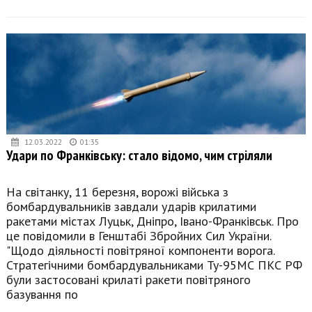
12.03.2022
01:35
Удари по Франківську: стало відомо, чим стріляли
На світанку, 11 березня, ворожі війська з
бомбардувальників завдали ударів крилатими
ракетами містах Луцьк, Дніпро, Івано-Франківськ. Про
це повідомили в Генштабі Збройних Сил України.
"Щодо діяльності повітряної компоненти ворога.
Стратегічними бомбардувальниками Ту-95МС ПКС РФ
були застосовані крилаті ракети повітряного
базування по