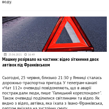
воду.
25.06.2021
16:49
Машину розірвало на частини: відео зіткнення двох
автівок під Франківськом
Сьогодні, 25 червня, близько 21:30 у Ямниці сталась
дорожньо-траспортна пригода. У телеграм-каналі
«Чат 112» очевидці повідомляють, що в аварії
постраждали люди, пише "Галицький кореспондент".
Також очевидці поділилися світлинами та відео. Як
видно з відео, автівка, яка їхала з Івано-Франківська,
раптом виїхала на зустрічну смугу