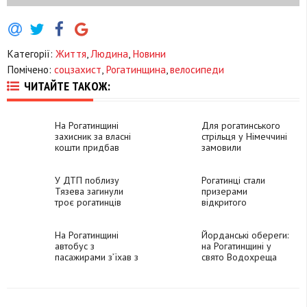
Категорії:
Життя
,
Людина
,
Новини
Помічено:
соцзахист
,
Рогатинщина
,
велосипеди
ЧИТАЙТЕ ТАКОЖ:
На Рогатинщині
Для рогатинського
захисник за власні
стрільця у Німеччині
кошти придбав
замовили
облачення для
спеціальний
священника
спортивний приціл
У ДТП поблизу
Рогатинці стали
Тязева загинули
призерами
троє рогатинців
відкритого
чемпіонату України
зі стрільби
На Рогатинщині
Йорданські обереги:
автобус з
на Рогатинщині у
пасажирами зʼїхав з
свято Водохреща
дороги
існували давні
традиції