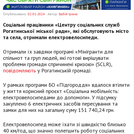
Опубліковано:
02-01-2024
Автор:
Бабій Ірина
Соціальні працівники «Центру соціальних служб
Рогатинської міської ради», які обслуговують місто
та села, отримали електровелосипеди.
Отримали їх завдяки програмі «Мінігранти для
спільнот та груп людей, які готові вирішувати
проблеми громади спричинені кризою» (SCLR),
повідомляють
у Рогатинській громаді.
У рамках програми БО «Підгороддя» вдалося втілити
у життя корисний проєкт «Соціальна мобільність:
електровелосипедами до допомоги». У підсумку
закуплено 6 електричних засобів пересування та
замки для них на загальну суму 151 740,24 грн.
Електровелосипед може їхати зі швидкістю близько
40 км/год, що значно полегшить роботу соціальних