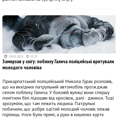
09.02.2021
13:25
Замерзав у снігу: поблизу Галича поліцейські врятували
молодого чоловіка
Прикарпатський поліцейський Микола Гурак розповів,
що на вихідних патрульний автомобіль проїжджав
селом поблизу Галича. У боковій вулиці вони спершу
помітили білі підошви від кросівок, далі - джинси. Тоді
зрозуміли, що там лежить людина. Патрульні
побачили, що добре одітий молодий чоловік лежав
горілиць. Ноги були прямі, а руки в кишенях куртк