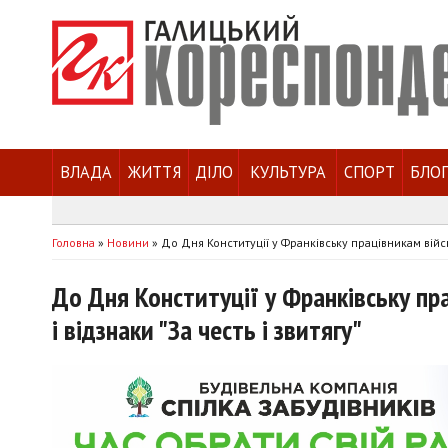
ВЛАДА
ЖИТТЯ
ДІЛО
КУЛЬТУРА
СПОРТ
БЛО
Головна
»
Новини
»
До Дня Конституції у Франківську працівникам війсь
До Дня Конституції у Франківську пр
і відзнаки "За честь і звитягу"