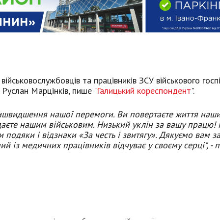
військовослужбовців та працівників ЗСУ військового госп
 Руслан Марцінків, пише "
Галицький кореспондент
".
ришвидшення нашої перемоги. Ви повертаєте життя наш
даєте нашим військовим. Низький уклін за вашу працю! 
 подяки і відзнаки «За честь і звитягу». Дякуємо вам з
й із медичних працівників відчуває у своєму серці", - 