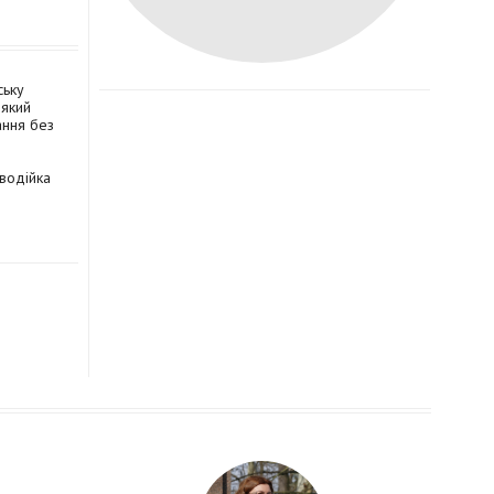
ську
 який
ання без
 водійка