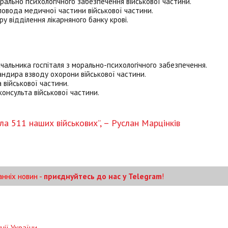
рально психологічного забезпечення військової частини.
овода медичної частини військової частини.
 відділення лікарняного банку крові.
чальника госпіталя з морально-психологічного забезпечення.
ндира взводу охорони військової частини.
 військової частини.
онсульта військової частини.
ла 511 наших військових”, – Руслан Марцінків
анніх новин -
приєднуйтесь до нас у Telegram
!
ції України