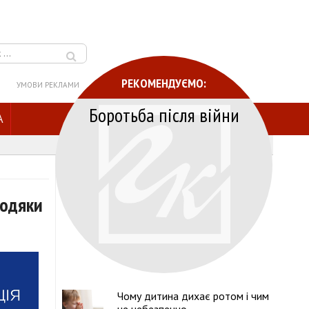
РЕКОМЕНДУЄМО:
УМОВИ РЕКЛАМИ
Боротьба після війни
A
подяки
Чому дитина дихає ротом і чим