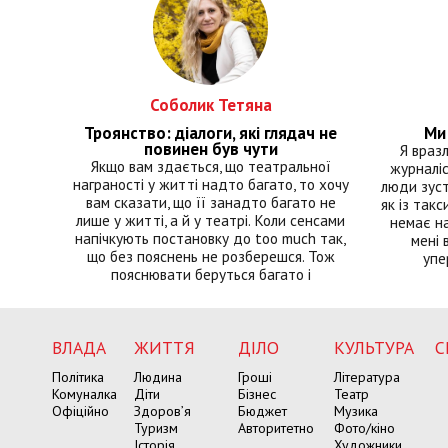
Соболик Тетяна
Троянство: діалоги, які глядач не
Ми 
повинен був чути
Я враз
Якщо вам здається, що театральної
журналіс
награності у житті надто багато, то хочу
люди зуст
вам сказати, що її занадто багато не
як із такс
лише у житті, а й у театрі. Коли сенсами
немає на
напічкують постановку до too much так,
мені 
що без пояснень не розберешся. Тож
упе
пояснювати беруться багато і
ВЛАДА
ЖИТТЯ
ДІЛО
КУЛЬТУРА
С
Політика
Людина
Гроші
Література
Комуналка
Діти
Бізнес
Театр
Офіційно
Здоров’я
Бюджет
Музика
Туризм
Авторитетно
Фото/кіно
Історія
Художники