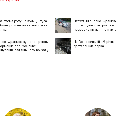
а схема руху на вулиці Стуса:
Патрульні в Івано-Франків
 буде розташована автобусна
оштрафували інструктора,
инка
проводив практичне навч
належного документа
вано-Франківську перевіряють
На Вовчинецькій 19-річна
формацію про можливе
протаранила паркан
інування залізничного вокзалу