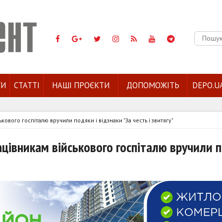
Пошук:
ГИ
СТАТТІ
НАШІ ПРОЄКТИ
ДОПОМОЖІТЬ
DEPO.U
кового госпіталю вручили подяки і відзнаки "За честь і звитягу"
ацівникам військового госпіталю вручили 