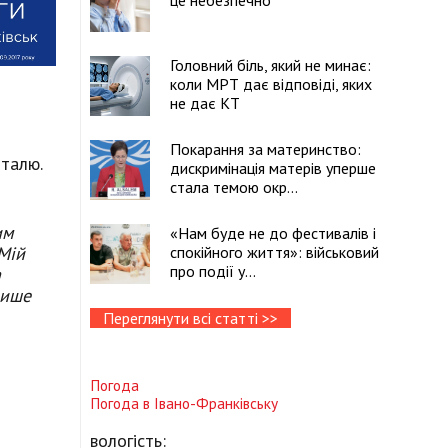
це небезпечно
Головний біль, який не минає:
коли МРТ дає відповіді, яких
не дає КТ
Покарання за материнство:
італю.
дискримінація матерів уперше
стала темою окр...
им
«Нам буде не до фестивалів і
Мій
спокійного життя»: військовий
про події у...
а
пише
Переглянути всі статті >>
Погода
Погода в
Івано-Франківську
вологість: