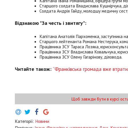
Капітана Івана Романишина, офіцера групи мо
Старшого солдата Владислава Кушнірчука, діл
Солдата Андрія Гайду, молодшу медичну сестру
Відзнакою "За честь і звитягу":
Капітана Анатолія Пархоменка, заступника на
Старшого лейтенанта Романа Нестерука, кома
Працівника ЗСУ Тараса Лозяка, юрисконсульта
Працівника ЗСУ Владислава Ковальчука, юриск
Працівника ЗСУ Олену Гагарінову, діловода.
Читайте також:
“Франківська громада вже втрати
Щоб завжди бути в курсі ост
Категорії:
Новини
Помічено:
Івано-Франківськ
,
нагородження
,
День Конститу