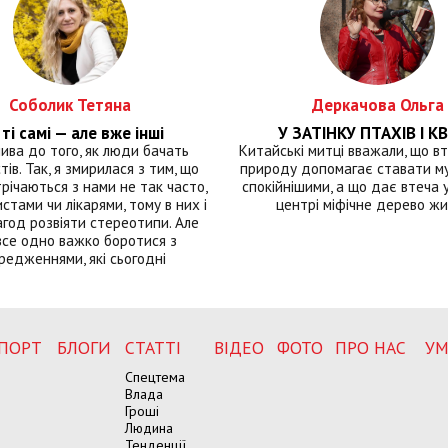
Соболик Тетяна
Деркачова Ольга
ті самі — але вже інші
У ЗАТІНКУ ПТАХІВ І КВ
лива до того, як люди бачать
Китайські митці вважали, що вт
тів. Так, я змирилася з тим, що
природу допомагає ставати м
річаються з нами не так часто,
спокійнішими, а що дає втеча у 
истами чи лікарями, тому в них і
центрі міфічне дерево ж
год розвіяти стереотипи. Але
все одно важко боротися з
редженнями, які сьогодні
ПОРТ
БЛОГИ
СТАТТІ
ВІДЕО
ФОТО
ПРО НАС
УМ
Спецтема
Влада
Гроші
Людина
Тенденції