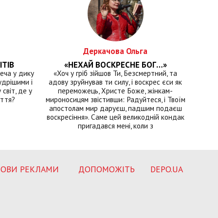
Деркачова Ольга
ІТІВ
«НЕХАЙ ВОСКРЕСНЕ БОГ…»
еча у дику
«Хоч у гріб зійшов Ти, Безсмертний, та
удрішими і
адову зруйнував ти силу, і воскрес єси як
світ, де у
переможець, Христе Боже, жінкам-
иття?
мироносицям звістивши: Радуйтеся, і Твоїм
апостолам мир даруєш, падшим подаєш
воскресіння». Саме цей великодній кондак
пригадався мені, коли з
ОВИ РЕКЛАМИ
ДОПОМОЖІТЬ
DEPO.UA