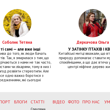
Соболик Тетяна
Деркачова Ольга
ті самі — але вже інші
У ЗАТІНКУ ПТАХІВ І КВ
лива до того, як люди бачать
Китайські митці вважали, що вт
тів. Так, я змирилася з тим, що
природу допомагає ставати м
річаються з нами не так часто,
спокійнішими, а що дає втеча у 
истами чи лікарями, тому в них і
центрі міфічне дерево ж
год розвіяти стереотипи. Але
все одно важко боротися з
редженнями, які сьогодні
ПОРТ
БЛОГИ
СТАТТІ
ВІДЕО
ФОТО
ПРО НАС
УМ
Спецтема