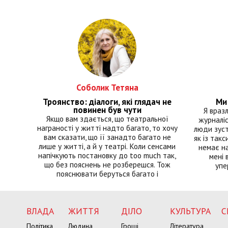
Соболик Тетяна
Троянство: діалоги, які глядач не
Ми 
повинен був чути
Я враз
Якщо вам здається, що театральної
журналіс
награності у житті надто багато, то хочу
люди зуст
вам сказати, що її занадто багато не
як із такс
лише у житті, а й у театрі. Коли сенсами
немає на
напічкують постановку до too much так,
мені 
що без пояснень не розберешся. Тож
упе
пояснювати беруться багато і
ВЛАДА
ЖИТТЯ
ДІЛО
КУЛЬТУРА
С
Політика
Людина
Гроші
Література