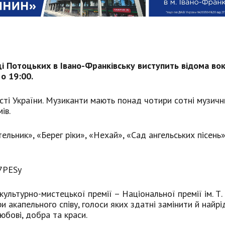
ці Потоцьких в Івано-Франківську виступить відома во
о 19:00.
сті України. Музиканти мають понад чотири сотні музичн
ів.
ельник», «Берег ріки», «Нехай», «Сад ангельських пісень
7PESy
культурно-мистецької премії – Національної премії ім. Т.
и акапельного співу, голоси яких здатні замінити й найрід
любові, добра та краси.