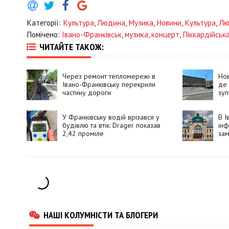
Категорії:
Культура
,
Людина
,
Музика
,
Новини
,
Культура
,
Лю
Помічено:
Івано-Франківськ
,
музика
,
концерт
,
Піккардійська
ЧИТАЙТЕ ТАКОЖ:
Через ремонт тепломережі в
Нов
Івано-Франківську перекрили
де
частину дороги
зуп
У Франківську водій врізався у
В І
будівлю та втік: Drager показав
ін
2,42 проміле
зам
НАШІ КОЛУМНІСТИ ТА БЛОГЕРИ