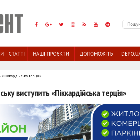
Пошук:
ГИ
СТАТТІ
НАШІ ПРОЄКТИ
ДОПОМОЖІТЬ
DEPO.U
 «Піккардійська терція»
ську виступить «Піккардійська терція»