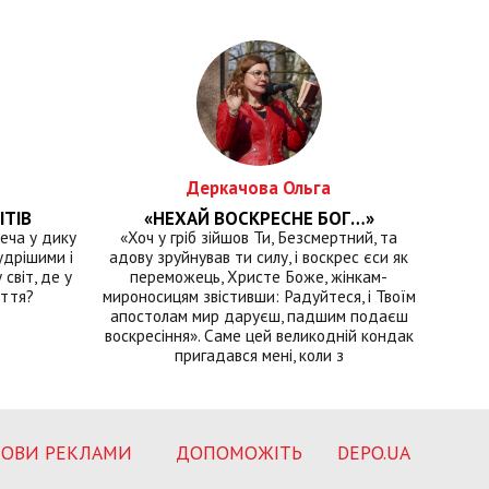
Деркачова Ольга
ІТІВ
«НЕХАЙ ВОСКРЕСНЕ БОГ…»
еча у дику
«Хоч у гріб зійшов Ти, Безсмертний, та
удрішими і
адову зруйнував ти силу, і воскрес єси як
світ, де у
переможець, Христе Боже, жінкам-
иття?
мироносицям звістивши: Радуйтеся, і Твоїм
апостолам мир даруєш, падшим подаєш
воскресіння». Саме цей великодній кондак
пригадався мені, коли з
ОВИ РЕКЛАМИ
ДОПОМОЖІТЬ
DEPO.UA