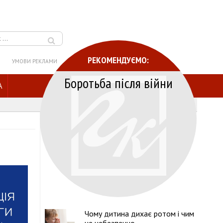
РЕКОМЕНДУЄМО:
УМОВИ РЕКЛАМИ
Боротьба після війни
A
Чому дитина дихає ротом і чим