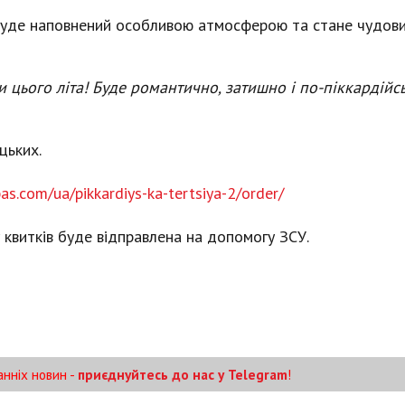
 буде наповнений особливою атмосферою та стане чудов
и цього літа! Буде романтично, затишно і по-піккардійс
цьких.
bas.com/ua/pikkardiys-ka-tertsiya-2/order/
 квитків буде відправлена на допомогу ЗСУ.
анніх новин -
приєднуйтесь до нас у Telegram
!