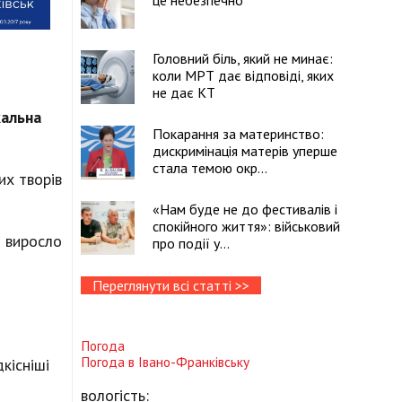
це небезпечно
Головний біль, який не минає:
коли МРТ дає відповіді, яких
не дає КТ
кальна
Покарання за материнство:
дискримінація матерів уперше
стала темою окр...
их творів
«Нам буде не до фестивалів і
спокійного життя»: військовий
» виросло
про події у...
Переглянути всі статті >>
Погода
Погода в
Івано-Франківську
кісніші
вологість: