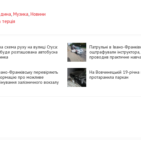
дина
,
Музика
,
Новини
 терція
а схема руху на вулиці Стуса:
Патрульні в Івано-Франків
 буде розташована автобусна
оштрафували інструктора,
инка
проводив практичне навч
належного документа
вано-Франківську перевіряють
На Вовчинецькій 19-річна
формацію про можливе
протаранила паркан
інування залізничного вокзалу