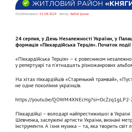
Опубліковано:
01-08-2024
Автор:
Бабій Ірина
24 серпня, у День Незалежності України, у Пала
формація «Піккардійська Терція». Початок події 
«Піккардійська Терція» – є ровесником незалежно
у репертуарі та п’ятнадцять різножанрових альбом
На хітах піккардійців «Старенький трамвай», «Пуст
не одне покоління українців.
https://youtu.be/QOWM4XNEcHg?si=OcZzq1gLP2-
Піккардійці – володарі найпрестижнішої в Україні 
Шевченка, заслужені артисти України, визнані метр
інструменти. А їхня музика – та, яка творить світ 