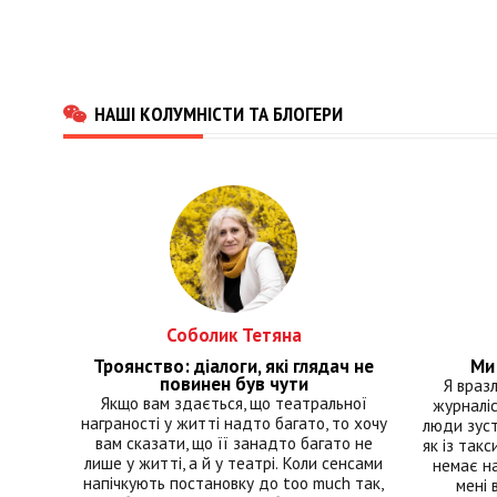
НАШІ КОЛУМНІСТИ ТА БЛОГЕРИ
Соболик Тетяна
Троянство: діалоги, які глядач не
Ми 
повинен був чути
Я враз
Якщо вам здається, що театральної
журналіс
награності у житті надто багато, то хочу
люди зуст
вам сказати, що її занадто багато не
як із такс
лише у житті, а й у театрі. Коли сенсами
немає на
напічкують постановку до too much так,
мені 