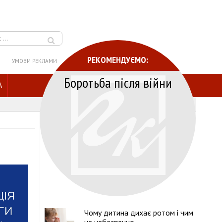
РЕКОМЕНДУЄМО:
УМОВИ РЕКЛАМИ
Боротьба після війни
A
Чому дитина дихає ротом і чим