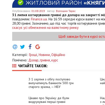
Опубліковано:
01-08-2019
Автор:
Волошин Тарас
31 липня котирування гривні до долара на закритті між
повідомляє
Finance.ua.
На 16:59 середні курси валют на між
28,00 гривні. Зазначимо, що під час торгів котирування гри
скасує усі обмеження на валютному ринку
Щоб завжди бути в курсі ост
Категорії:
Гроші
,
Новини
,
Офіційно
Помічено:
Долар
,
гривня
,
курс
ЧИТАЙТЕ ТАКОЖ:
З 1 серпня з обігу поступово
Цік
вилучатимуть банкноти 500 грн
най
старого зразка, — НБУ
Цікаве про Україну: де були
Нац
видрукувані перші гривні
з л