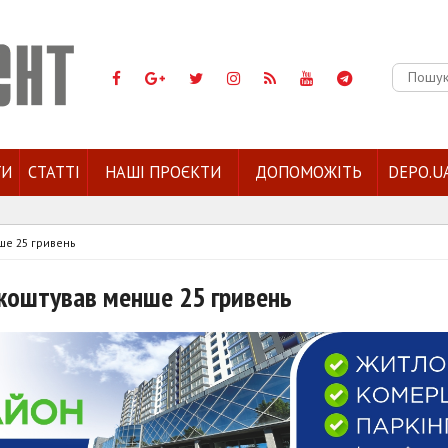
Пошук:
ГИ
СТАТТІ
НАШІ ПРОЄКТИ
ДОПОМОЖІТЬ
DEPO.U
ше 25 гривень
 коштував менше 25 гривень