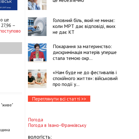
це небезпечно
о це
Головний біль, який не минає:
27,96 –
коли МРТ дає відповіді, яких
поступово
не дає КТ
Покарання за материнство:
дискримінація матерів уперше
стала темою окр...
«Нам буде не до фестивалів і
спокійного життя»: військовий
про події у...
Переглянути всі статті >>
 "живе"
Погода
Погода в
Івано-Франківську
івщина
вологість: