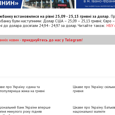
банку встановилися на рівні 25,09 - 25,13 гривні за долар.
Пр
банку були наступними: Долар США – 25,09 – 25,13 гривні; Євро – 
вні до долара досягали 24,94 - 24,97 за долар. Читайте також:
НБУ 
анніх новин -
приєднуйтесь до нас у Telegram
!
аве про Україну: єдина та
Цікаве про Україну: скільки
популярніша жінка на гривні
гривня
іональний банк України вперше
Цікаве про Україну: Батьк
ипня минулого року підняв
національної валюти