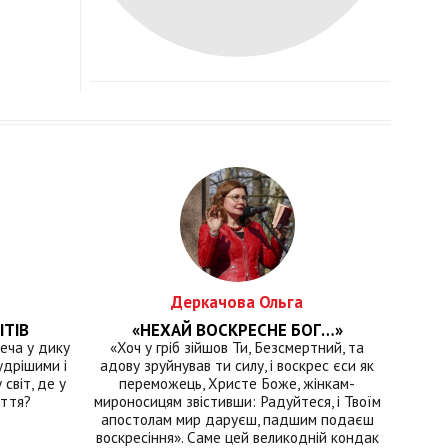
Деркачова Ольга
ІТІВ
«НЕХАЙ ВОСКРЕСНЕ БОГ…»
еча у дику
«Хоч у гріб зійшов Ти, Безсмертний, та
удрішими і
адову зруйнував ти силу, і воскрес єси як
світ, де у
переможець, Христе Боже, жінкам-
иття?
мироносицям звістивши: Радуйтеся, і Твоїм
апостолам мир даруєш, падшим подаєш
воскресіння». Саме цей великодній кондак