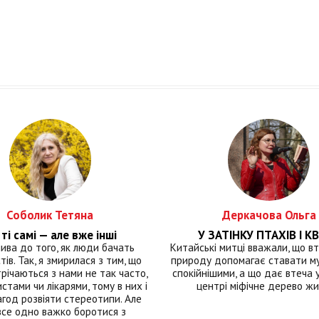
Соболик Тетяна
Деркачова Ольга
ті самі — але вже інші
У ЗАТІНКУ ПТАХІВ І КВ
лива до того, як люди бачать
Китайські митці вважали, що вт
тів. Так, я змирилася з тим, що
природу допомагає ставати м
річаються з нами не так часто,
спокійнішими, а що дає втеча у 
истами чи лікарями, тому в них і
центрі міфічне дерево ж
год розвіяти стереотипи. Але
все одно важко боротися з