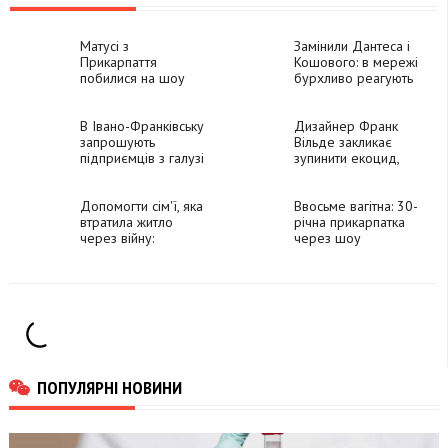
Матусі з
Замінили Дантеса і
Прикарпаття
Кошового: в мережі
побилися на шоу
бурхливо реагують
"Супермама"
на новий сезон
"Розсміши коміка"
В Івано-Франківську
Дизайнер Франк
запрошують
Вільде закликає
підприємців з галузі
зупинити екоцид,
креативних індустрій
спричинений
до участі у проєкті
підривом дамби у
Допомогти сім'ї, яка
Новій Каховці
Ввосьме вагітна: 30-
втратила житло
річна прикарпатка
через війну:
через шоу
Полякова зізналася,
доводила
чому пішла на "Танці
батьківство (ВІДЕО)
з зірками" у Грузії
ПОПУЛЯРНІ НОВИНИ