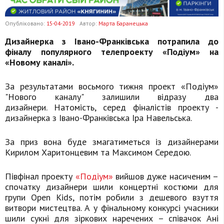
Опубліковано:
15-04-2019
Автор:
Марта Баранецька
Дизайнерка з Івано-Франківська потрапила до
фіналу популярного телепроекту «Подіум» на
«Новому каналі».
За результатами восьмого тижня проект «Подіум»
"Нового каналу" залишили відразу два
дизайнери. Натомість, серед фіналістів проекту -
дизайнерка з Івано-Франківська Іра Навельська.
За приз вона буде змагатиметься із дизайнерами
Кирилом Харитонцевим та Максимом Середою.
Півфінал проекту
«Подіум»
вийшов дуже насиченим –
спочатку дизайнери шили концертні костюми для
групи Open Kids, потім робили з дешевого взуття
витвори мистецтва. А у фінальному конкурсі учасники
шили сукні для зіркових наречених – співачок Ані