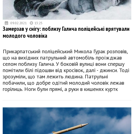
09.02.2021
13:25
Замерзав у снігу: поблизу Галича поліцейські врятували
молодого чоловіка
Прикарпатський поліцейський Микола Гурак розповів,
що на вихідних патрульний автомобіль проїжджав
селом поблизу Галича. У боковій вулиці вони спершу
помітили білі підошви від кросівок, далі - джинси. Тоді
зрозуміли, що там лежить людина. Патрульні
побачили, що добре одітий молодий чоловік лежав
горілиць. Ноги були прямі, а руки в кишенях куртк