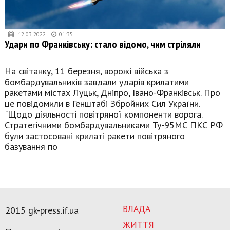
12.03.2022
01:35
Удари по Франківську: стало відомо, чим стріляли
На світанку, 11 березня, ворожі війська з
бомбардувальників завдали ударів крилатими
ракетами містах Луцьк, Дніпро, Івано-Франківськ. Про
це повідомили в Генштабі Збройних Сил України.
"Щодо діяльності повітряної компоненти ворога.
Стратегічними бомбардувальниками Ту-95МС ПКС РФ
були застосовані крилаті ракети повітряного
базування по
ВЛАДА
2015 gk-press.if.ua
ЖИТТЯ