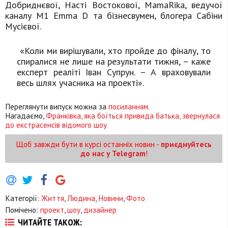
Добриднєвої, Насті Востокової, MamaRika, ведучої
каналу М1 Emma D та бізнесвумен, блогера Сабіни
Мусієвої.
«Коли ми вирішували, хто пройде до фіналу, то
спиралися не лише на результати тижня, – каже
експерт реаліті Іван Супрун. – А враховували
весь шлях учасника на проекті».
Переглянути випуск можна за
посиланням
.
Нагадаємо,
Франківка, яка боїться привида батька, звернулася
до екстрасенсів відомого шоу
Щоб завжди бути в курсі останніх новин -
приєднуйтесь
до нас у Telegram
!
Категорії:
Життя
,
Людина
,
Новини
,
Фото
Помічено:
проект
,
шоу
,
дизайнер
ЧИТАЙТЕ ТАКОЖ: