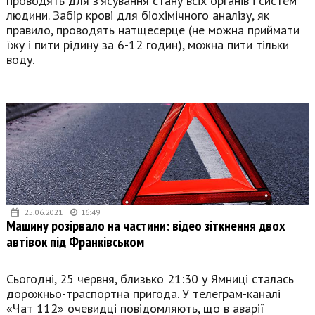
проводять для з’ясування стану всіх органів і систем
людини. Забір крові для біохімічного аналізу, як
правило, проводять натщесерце (не можна приймати
їжу і пити рідину за 6-12 годин), можна пити тільки
воду.
25.06.2021
16:49
Машину розірвало на частини: відео зіткнення двох
автівок під Франківськом
Сьогодні, 25 червня, близько 21:30 у Ямниці сталась
дорожньо-траспортна пригода. У телеграм-каналі
«Чат 112» очевидці повідомляють, що в аварії