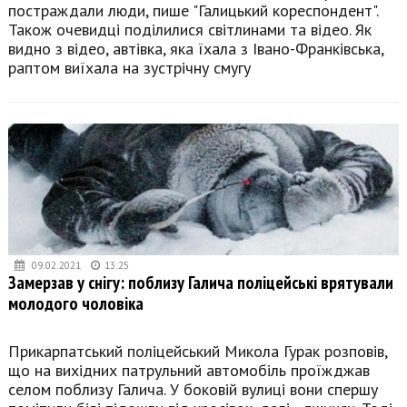
постраждали люди, пише "Галицький кореспондент".
Також очевидці поділилися світлинами та відео. Як
видно з відео, автівка, яка їхала з Івано-Франківська,
раптом виїхала на зустрічну смугу
09.02.2021
13:25
Замерзав у снігу: поблизу Галича поліцейські врятували
молодого чоловіка
Прикарпатський поліцейський Микола Гурак розповів,
що на вихідних патрульний автомобіль проїжджав
селом поблизу Галича. У боковій вулиці вони спершу