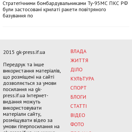
Стратегічними бомбардувальниками Ту-95МС ПКС РФ
були застосовані крилаті ракети повітряного
базування по
ВЛАДА
2015 gk-press.if.ua
ЖИТТЯ
Передрук та інше
ДІЛО
використання матеріалів,
що розміщені на сайті
КУЛЬТУРА
дозволяється за умови
СПОРТ
посилання на gk-
press.if.ua Інтернет-
БЛОГИ
видання можуть
СТАТТІ
використовувати
матеріали сайту,
ВІДЕО
розміщувати відео за
ФОТО
умови гіперпосилання на