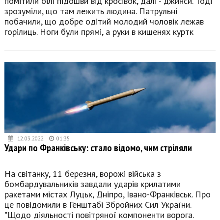
помітили білі підошви від кросівок, далі - джинси. Тоді
зрозуміли, що там лежить людина. Патрульні
побачили, що добре одітий молодий чоловік лежав
горілиць. Ноги були прямі, а руки в кишенях куртк
12.03.2022
01:35
Удари по Франківську: стало відомо, чим стріляли
На світанку, 11 березня, ворожі війська з
бомбардувальників завдали ударів крилатими
ракетами містах Луцьк, Дніпро, Івано-Франківськ. Про
це повідомили в Генштабі Збройних Сил України.
"Щодо діяльності повітряної компоненти ворога.