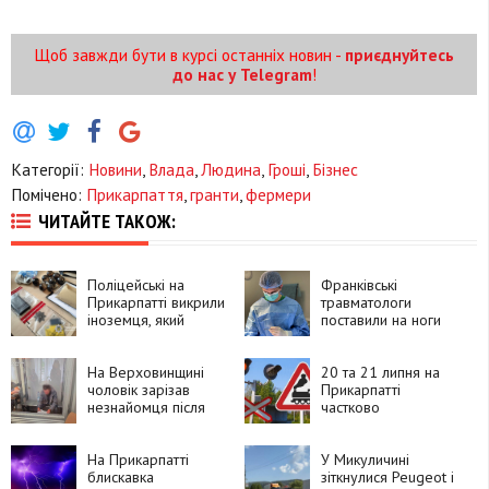
Щоб завжди бути в курсі останніх новин -
приєднуйтесь
до нас у Telegram
!
Категорії:
Новини
,
Влада
,
Людина
,
Гроші
,
Бізнес
Помічено:
Прикарпаття
,
гранти
,
фермери
ЧИТАЙТЕ ТАКОЖ:
Поліцейські на
Франківські
Прикарпатті викрили
травматологи
іноземця, який
поставили на ноги
замовляв
90-річну пацієнтку
психотропи через
після складної
Telegram і збував їх
На Верховинщині
операції
20 та 21 липня на
покупцям
чоловік зарізав
Прикарпатті
незнайомця після
частково
суперечки про
перекриють рух
політику та
через чотири
намагався видати
На Прикарпатті
залізничні переїзди
У Микуличині
вбивство за
блискавка
зіткнулися Peugeot і