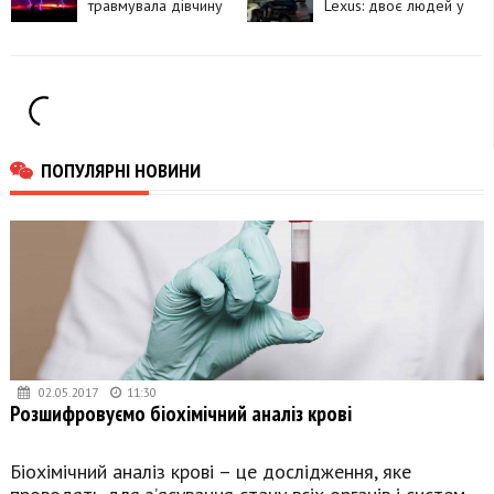
самогубство
травмувала дівчину
Lexus: двоє людей у
лікарні
ПОПУЛЯРНІ НОВИНИ
02.05.2017
11:30
Розшифровуємо біохімічний аналіз крові
Біохімічний аналіз крові – це дослідження, яке