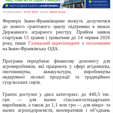
Опубліковано:
15-05-2026
Автор:
Бабій Ірина
Фермери Івано-Франківщини можуть долучитися
до нового грантового циклу підтримки в межах
Державного аграрного реєстру. Прийом заявок
стартував 13 травня і триватиме до 14 червня 2026
року, пише
Галицький кореспондент
з
посиланням
на Івано-Франківську ОДА.
Програма передбачає фінансову допомогу для
агровиробників, які працюють у сфері ягідництва,
овочівництва, аквакультури, виробництва
недеревної лісової продукції та традиційних
гуцульських сирів.
Гранти доступні у двох категоріях: до 440,5 тис.
грн — для малих сільськогосподарських
виробників, а також до 1,1 млн грн — для мікро- та
малих агропідприємств, кооперативів і об’єднань