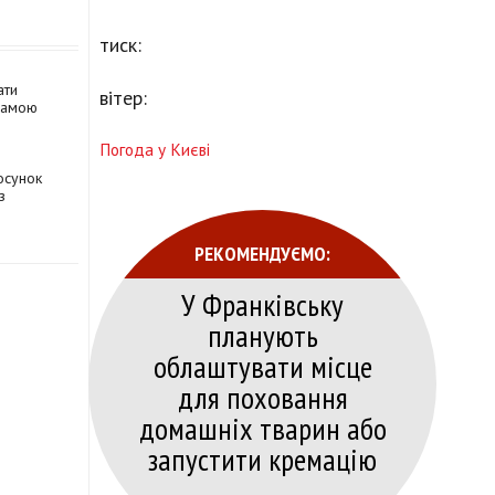
тиск:
ати
вітер:
рамою
Погода у Києві
осунок
з
РЕКОМЕНДУЄМО:
У Франківську
планують
облаштувати місце
для поховання
домашніх тварин або
запустити кремацію