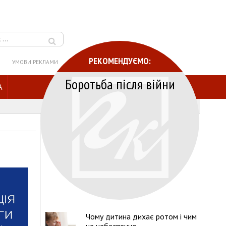
РЕКОМЕНДУЄМО:
УМОВИ РЕКЛАМИ
Боротьба після війни
A
Чому дитина дихає ротом і чим