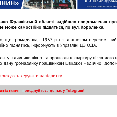
вано-Франківській області надійшло повідомлення про
 не може самостійно піднятися, по вул. Короленка.
о, що громадянка, 1937 р.н. з діагнозом перелом ший
ійно піднятись, інформують в Управліні ЦЗ ОДА.
ту відчинили вікно та проникли в квартиру після чого 
но дану громадянку працівникам швидкої медичної допом
одовжують керувати напідпитку
анніх новин -
приєднуйтесь до нас у Telegram
!