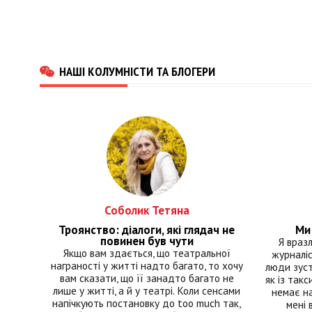
НАШІ КОЛУМНІСТИ ТА БЛОГЕРИ
Соболик Тетяна
Троянство: діалоги, які глядач не
Ми 
повинен був чути
Я враз
Якщо вам здається, що театральної
журналіс
награності у житті надто багато, то хочу
люди зуст
вам сказати, що її занадто багато не
як із такс
лише у житті, а й у театрі. Коли сенсами
немає на
напічкують постановку до too much так,
мені 