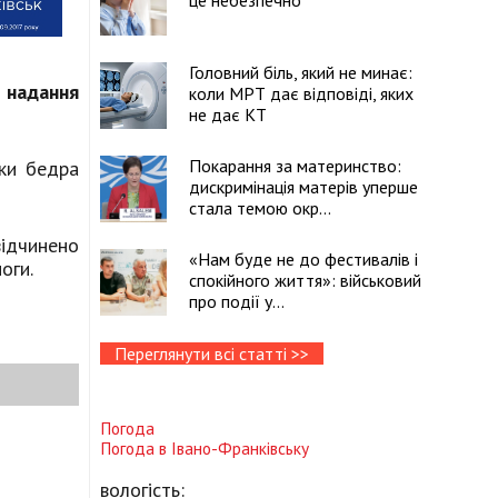
це небезпечно
Головний біль, який не минає:
 надання
коли МРТ дає відповіді, яких
не дає КТ
Покарання за материнство:
ки бедра
дискримінація матерів уперше
стала темою окр...
відчинено
«Нам буде не до фестивалів і
оги.
спокійного життя»: військовий
про події у...
Переглянути всі статті >>
Погода
Погода в
Івано-Франківську
вологість: