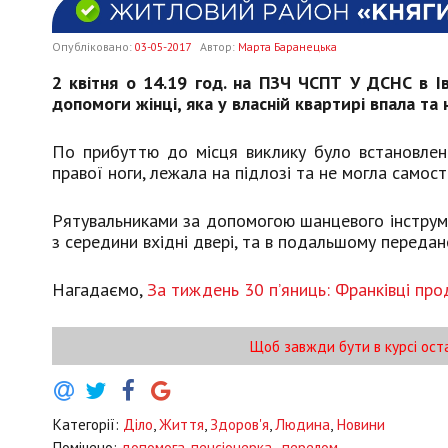
Опубліковано:
03-05-2017
Автор:
Марта Баранецька
2 квітня о 14.19 год. на ПЗЧ ЧСПТ У ДСНС в І
допомоги жінці, яка у власній квартирі впала та
По прибуттю до місця виклику було встановлен
правої ноги, лежала на підлозі та не могла самост
Рятувальниками за допомогою шанцевого інструмен
з середини вхідні двері, та в подальшому переда
Нагадаємо,
За тиждень 30 п’яниць: Франківці пр
Щоб завжди бути в курсі ост
Категорії:
Діло
,
Життя
,
Здоров'я
,
Людина
,
Новини
Помічено:
допомога
,
пенсіонерка.
,
перелом