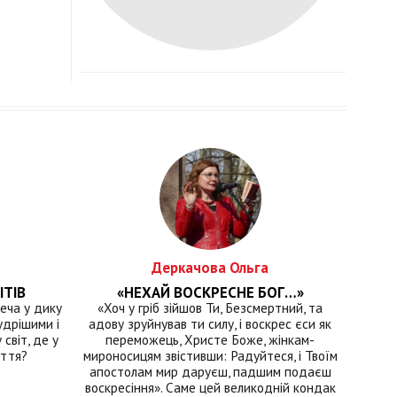
Деркачова Ольга
ІТІВ
«НЕХАЙ ВОСКРЕСНЕ БОГ…»
еча у дику
«Хоч у гріб зійшов Ти, Безсмертний, та
удрішими і
адову зруйнував ти силу, і воскрес єси як
світ, де у
переможець, Христе Боже, жінкам-
иття?
мироносицям звістивши: Радуйтеся, і Твоїм
апостолам мир даруєш, падшим подаєш
воскресіння». Саме цей великодній кондак