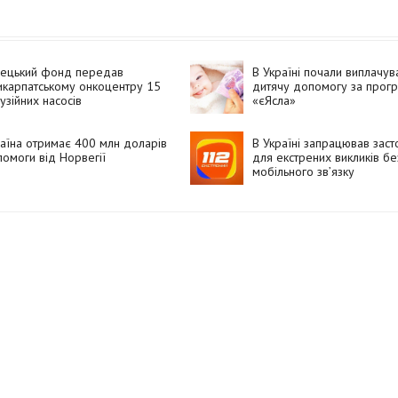
мецький фонд передав
В Україні почали виплачув
карпатському онкоцентру 15
дитячу допомогу за прог
узійних насосів
«єЯсла»
аїна отримає 400 млн доларів
В Україні запрацював заст
омоги від Норвегії
для екстрених викликів бе
мобільного зв’язку