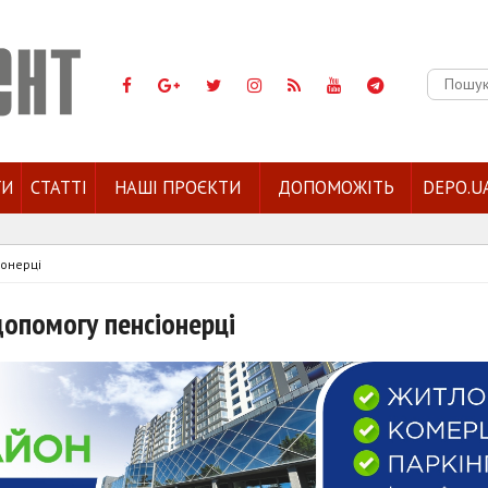
Пошук:
ГИ
СТАТТІ
НАШІ ПРОЄКТИ
ДОПОМОЖІТЬ
DEPO.U
іонерці
допомогу пенсіонерці