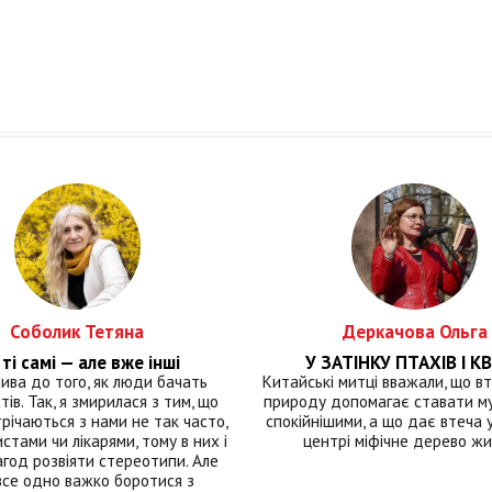
Соболик Тетяна
Деркачова Ольга
ті самі — але вже інші
У ЗАТІНКУ ПТАХІВ І КВ
лива до того, як люди бачать
Китайські митці вважали, що вт
тів. Так, я змирилася з тим, що
природу допомагає ставати м
річаються з нами не так часто,
спокійнішими, а що дає втеча у 
истами чи лікарями, тому в них і
центрі міфічне дерево ж
год розвіяти стереотипи. Але
все одно важко боротися з