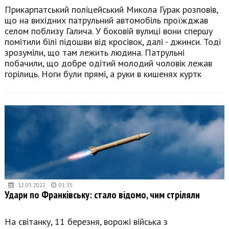
Прикарпатський поліцейський Микола Гурак розповів,
що на вихідних патрульний автомобіль проїжджав
селом поблизу Галича. У боковій вулиці вони спершу
помітили білі підошви від кросівок, далі - джинси. Тоді
зрозуміли, що там лежить людина. Патрульні
побачили, що добре одітий молодий чоловік лежав
горілиць. Ноги були прямі, а руки в кишенях куртк
12.03.2022
01:35
Удари по Франківську: стало відомо, чим стріляли
На світанку, 11 березня, ворожі війська з