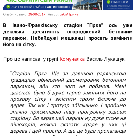
Опубліковано:
28-08-2017
Автор:
Бабій Ірина
В Івано-Франківську стадіон “Гірка” ось уже
декілька десятиліть огороджений бетонним
парканом. Небайдужі мешканці просять замінити
його на сітку.
Про це написав у групі
Комуналка
Василь Лукащук.
“
Стадіон Гірка. Ще за давньою радянською
традицією обнесений двометровим бетонним
парканом, аби хто чого не побачив. Мені
здається, було б дуже гарно замінити його на
прозору сітку і змістити трохи ближче до
дерев. Так ми і тротуар збільшимо, і зробимо
значно приємнішою пішу прогулянку вздовж
стадіону. Бо зараз цей паркан ну дуже тисне на
пішоходів, можна сказати краде у них ці
дерева і цей простір. А ще це буде пропаганда