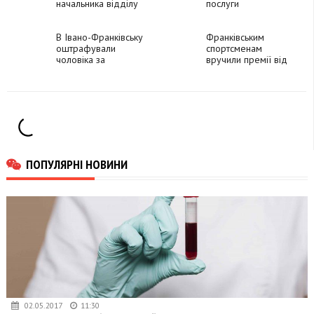
начальника відділу
послуги
культурної спадщини
"Комфортного
Дому"
В Івано-Франківську
Франківським
оштрафували
спортсменам
чоловіка за
вручили премії від
неправдивий виклик
міста
поліції
ПОПУЛЯРНІ НОВИНИ
02.05.2017
11:30