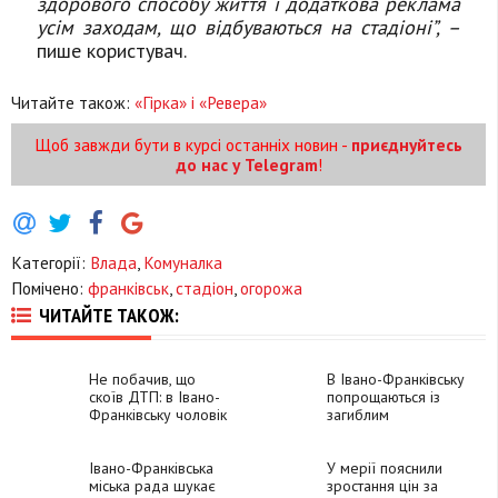
здорового способу життя і додаткова реклама
усім заходам, що відбуваються на стадіоні”, –
пише користувач.
Читайте також:
«Гірка» і «Ревера»
Щоб завжди бути в курсі останніх новин -
приєднуйтесь
до нас у Telegram
!
Категорії:
Влада
,
Комуналка
Помічено:
франківськ
,
стадіон
,
огорожа
ЧИТАЙТЕ ТАКОЖ:
Не побачив, що
В Івано-Франківську
скоїв ДТП: в Івано-
попрощаються із
Франківську чоловік
загиблим
в'їхав у
захисником Павлом
припарковане авто
Конвісаровим
Івано-Франківська
У мерії пояснили
міська рада шукає
зростання цін за