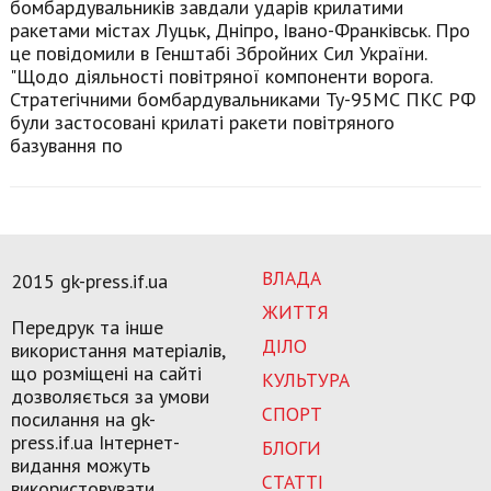
бомбардувальників завдали ударів крилатими
ракетами містах Луцьк, Дніпро, Івано-Франківськ. Про
це повідомили в Генштабі Збройних Сил України.
"Щодо діяльності повітряної компоненти ворога.
Стратегічними бомбардувальниками Ту-95МС ПКС РФ
були застосовані крилаті ракети повітряного
базування по
ВЛАДА
2015 gk-press.if.ua
ЖИТТЯ
Передрук та інше
ДІЛО
використання матеріалів,
що розміщені на сайті
КУЛЬТУРА
дозволяється за умови
СПОРТ
посилання на gk-
press.if.ua Інтернет-
БЛОГИ
видання можуть
СТАТТІ
використовувати