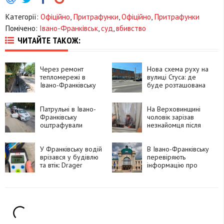
Категорії:
Офіційно
,
Притрафунки
,
Офіційно
,
Притрафунки
Помічено:
Івано-Франківськ
,
суд
,
вбивство
ЧИТАЙТЕ ТАКОЖ:
Через ремонт
Нова схема руху на
тепломережі в
вулиці Стуса: де
Івано-Франківську
буде розташована
перекрили частину
автобусна зупинка
дороги
Патрульні в Івано-
На Верховинщині
Франківську
чоловік зарізав
оштрафували
незнайомця після
інструктора, який
суперечки про
проводив практичне
політику та
навчання без
У Франківську водій
намагався видати
В Івано-Франківську
належного
врізався у будівлю
вбивство за
перевіряють
документа
та втік: Drager
самогубство
інформацію про
показав 2,42
можливе
проміле
замінування
залізничного
вокзалу