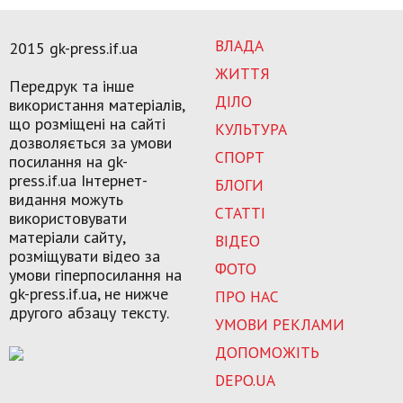
ВЛАДА
2015 gk-press.if.ua
ЖИТТЯ
Передрук та інше
ДІЛО
використання матеріалів,
що розміщені на сайті
КУЛЬТУРА
дозволяється за умови
СПОРТ
посилання на gk-
press.if.ua Інтернет-
БЛОГИ
видання можуть
СТАТТІ
використовувати
матеріали сайту,
ВІДЕО
розміщувати відео за
ФОТО
умови гіперпосилання на
gk-press.if.ua, не нижче
ПРО НАС
другого абзацу тексту.
УМОВИ РЕКЛАМИ
ДОПОМОЖІТЬ
DEPO.UA