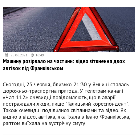
25.06.2021
16:49
Машину розірвало на частини: відео зіткнення двох
автівок під Франківськом
Сьогодні, 25 червня, близько 21:30 у Ямниці сталась
дорожньо-траспортна пригода. У телеграм-каналі
«Чат 112» очевидці повідомляють, що в аварії
постраждали люди, пише "Галицький кореспондент".
Також очевидці поділилися світлинами та відео. Як
видно з відео, автівка, яка їхала з Івано-Франківська,
раптом виїхала на зустрічну смугу