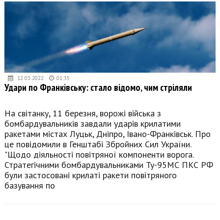
12.03.2022
01:35
Удари по Франківську: стало відомо, чим стріляли
На світанку, 11 березня, ворожі війська з
бомбардувальників завдали ударів крилатими
ракетами містах Луцьк, Дніпро, Івано-Франківськ. Про
це повідомили в Генштабі Збройних Сил України.
"Щодо діяльності повітряної компоненти ворога.
Стратегічними бомбардувальниками Ту-95МС ПКС РФ
були застосовані крилаті ракети повітряного
базування по