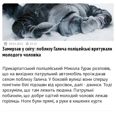
09.02.2021
13:25
Замерзав у снігу: поблизу Галича поліцейські врятували
молодого чоловіка
Прикарпатський поліцейський Микола Гурак розповів,
що на вихідних патрульний автомобіль проїжджав
селом поблизу Галича. У боковій вулиці вони спершу
помітили білі підошви від кросівок, далі - джинси. Тоді
зрозуміли, що там лежить людина. Патрульні
побачили, що добре одітий молодий чоловік лежав
горілиць. Ноги були прямі, а руки в кишенях куртк