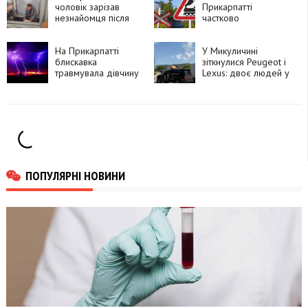
покупцям
чоловік зарізав
Прикарпатті
незнайомця після
частково
суперечки про
перекриють рух
політику та
через чотири
намагався видати
На Прикарпатті
залізничні переїзди
У Микуличині
вбивство за
блискавка
зіткнулися Peugeot і
самогубство
травмувала дівчину
Lexus: двоє людей у
лікарні
ПОПУЛЯРНІ НОВИНИ