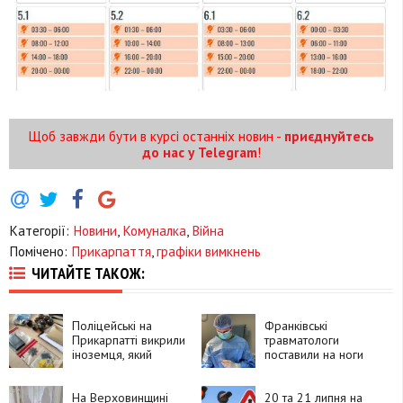
Щоб завжди бути в курсі останніх новин -
приєднуйтесь
до нас у Telegram
!
Категорії:
Новини
,
Комуналка
,
Війна
Помічено:
Прикарпаття
,
графіки вимкнень
ЧИТАЙТЕ ТАКОЖ:
Поліцейські на
Франківські
Прикарпатті викрили
травматологи
іноземця, який
поставили на ноги
замовляв
90-річну пацієнтку
психотропи через
після складної
Telegram і збував їх
На Верховинщині
операції
20 та 21 липня на