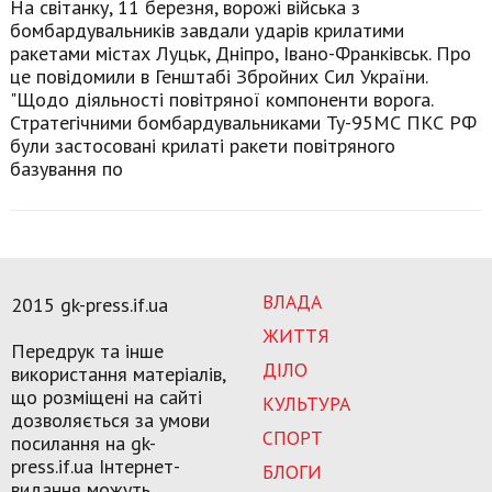
На світанку, 11 березня, ворожі війська з
бомбардувальників завдали ударів крилатими
ракетами містах Луцьк, Дніпро, Івано-Франківськ. Про
це повідомили в Генштабі Збройних Сил України.
"Щодо діяльності повітряної компоненти ворога.
Стратегічними бомбардувальниками Ту-95МС ПКС РФ
були застосовані крилаті ракети повітряного
базування по
ВЛАДА
2015 gk-press.if.ua
ЖИТТЯ
Передрук та інше
ДІЛО
використання матеріалів,
що розміщені на сайті
КУЛЬТУРА
дозволяється за умови
СПОРТ
посилання на gk-
press.if.ua Інтернет-
БЛОГИ
видання можуть