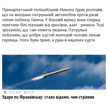
Прикарпатський поліцейський Микола Гурак розповів,
що на вихідних патрульний автомобіль проїжджав
селом поблизу Галича. У боковій вулиці вони спершу
помітили білі підошви від кросівок, далі - джинси. Тоді
зрозуміли, що там лежить людина. Патрульні
побачили, що добре одітий молодий чоловік лежав
горілиць. Ноги були прямі, а руки в кишенях куртк
12.03.2022
01:35
Удари по Франківську: стало відомо, чим стріляли