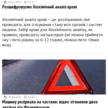
02.05.2017
11:30
Розшифровуємо біохімічний аналіз крові
Біохімічний аналіз крові – це дослідження, яке
проводять для з’ясування стану всіх органів і систем
людини. Забір крові для біохімічного аналізу, як
правило, проводять натщесерце (не можна приймати
їжу і пити рідину за 6-12 годин), можна пити тільки
воду.
25.06.2021
16:49
Машину розірвало на частини: відео зіткнення двох
автівок під Франківськом