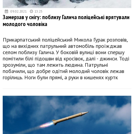
09.02.2021
13:25
Замерзав у снігу: поблизу Галича поліцейські врятували
молодого чоловіка
Прикарпатський поліцейський Микола Гурак розповів,
що на вихідних патрульний автомобіль проїжджав
селом поблизу Галича. У боковій вулиці вони спершу
помітили білі підошви від кросівок, далі - джинси. Тоді
зрозуміли, що там лежить людина. Патрульні
побачили, що добре одітий молодий чоловік лежав
горілиць. Ноги були прямі, а руки в кишенях куртк