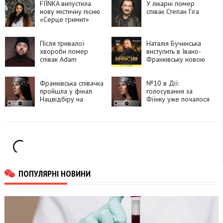
FIЇNKA випустила
У лікарні помер
нову містичну пісню
співак Степан Гіга
«Серце гримит»
Після тривалої
Наталія Бучинська
хвороби помер
виступить в Івано-
співак Adam
Франківську новою
програмою “Ти
даруй мені квіти”
Франківська співачка
№10 в Дії:
пройшла у фінал
голосування за
Нацвідбіру на
Фіїнку уже почалося
Євробачення
ПОПУЛЯРНІ НОВИНИ