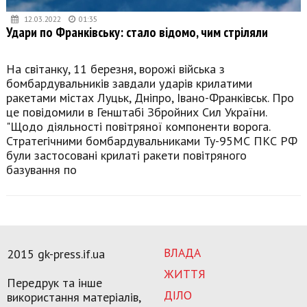
12.03.2022
01:35
Удари по Франківську: стало відомо, чим стріляли
На світанку, 11 березня, ворожі війська з
бомбардувальників завдали ударів крилатими
ракетами містах Луцьк, Дніпро, Івано-Франківськ. Про
це повідомили в Генштабі Збройних Сил України.
"Щодо діяльності повітряної компоненти ворога.
Стратегічними бомбардувальниками Ту-95МС ПКС РФ
були застосовані крилаті ракети повітряного
базування по
ВЛАДА
2015 gk-press.if.ua
ЖИТТЯ
Передрук та інше
ДІЛО
використання матеріалів,