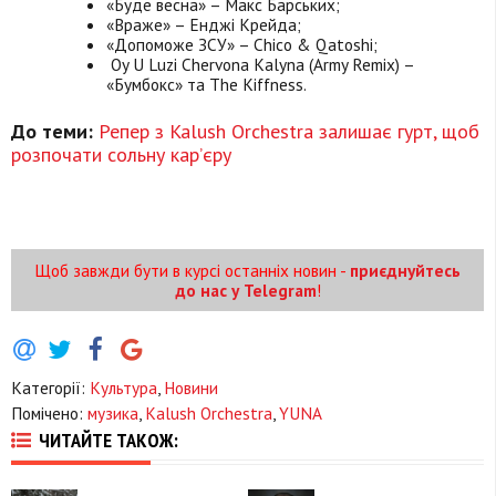
«Буде весна» – Макс Барських;
«Враже» – Енджі Крейда;
«Допоможе ЗСУ» – Chico & Qatoshi;
Oy U Luzi Chervona Kalyna (Army Remix) –
«Бумбокс» та The Kiffness.
До теми:
Репер з Kalush Orchestra залишає гурт, щоб
розпочати сольну кар’єру
Щоб завжди бути в курсі останніх новин -
приєднуйтесь
до нас у Telegram
!
Категорії:
Культура
,
Новини
Помічено:
музика
,
Kalush Orchestra
,
YUNA
ЧИТАЙТЕ ТАКОЖ: