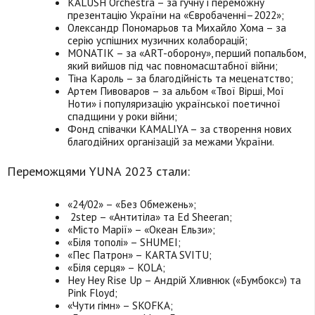
KALUSH Orchestra – за гучну і переможну
презентацію України на «Євробаченні–2022»;
Олександр Пономарьов та Михайло Хома – за
серію успішних музичних колаборацій;
MONATIK – за «ART-оборону», перший попальбом,
який вийшов під час повномасштабної війни;
Тіна Кароль – за благодійність та меценатство;
Артем Пивоваров – за альбом «Твої Вірші, Мої
Ноти» і популяризацію української поетичної
спадщини у роки війни;
Фонд співачки KAMALIYA – за створення нових
благодійних організацій за межами України.
Переможцями YUNA 2023 стали:
«24/02» – «Без Обмежень»;
2step – «Антитіла» та Ed Sheeran;
«Місто Марії» – «Океан Ельзи»;
«Біля тополі» – SHUMEI;
«Пес Патрон» – KARTA SVITU;
«Біля серця» – KOLA;
Hey Hey Rise Up – Андрій Хливнюк («Бумбокс») та
Pink Floyd;
«Чути гімн» – SKOFKA;