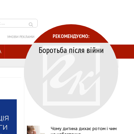
РЕКОМЕНДУЄМО:
УМОВИ РЕКЛАМИ
Боротьба після війни
A
Чому дитина дихає ротом і чим