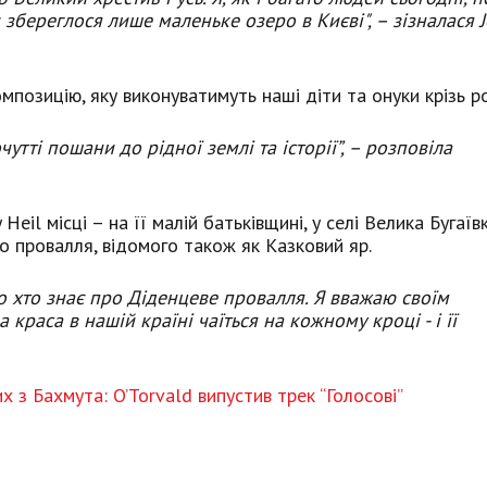
и збереглося лише маленьке озеро в Києві", – зізналася J
мпозицію, яку виконуватимуть наші діти та онуки крізь ро
чутті пошани до рідної землі та історії”, – розповіла
eil місці – на її малій батьківщині, у селі Велика Бугаївк
о провалля, відомого також як Казковий яр.
ло хто знає про Діденцеве провалля. Я вважаю своїм
раса в нашій країні чаїться на кожному кроці - і її
х з Бахмута: O’Torvald випустив трек “Голосові”