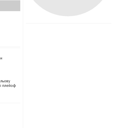
ли
ольову
і плейоф