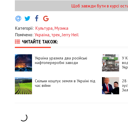
Щоб завжди бути в курсі ост
Категорії:
Культура
,
Музика
Помічено:
Україна
,
трек
,
Jerry Heil
ЧИТАЙТЕ ТАКОЖ:
Україна уразила два російські
У К
нафтопереробні заводи
вод
Укр
від
Скільки коштує земля в Україні під
28
час війни
зус
Зел