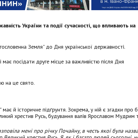
жавність України та події сучасності, що впливають на
лагословенна Земля" до Дня української державності.
 має посідати друге місце за важливістю після Дня
ю на це свято.
 має й історичне підґрунтя. Зокрема, у ній є згадки про 
еликий хрестив Русь, будування валів Ярославом Мудрим 
зповіла мені про річку Почайну, в честь якої була назв
р Великий хрестив Русь. Я, як і багато людей сьогодні, н