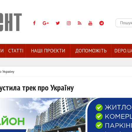
Пошук:
ГИ
СТАТТІ
НАШІ ПРОЄКТИ
ДОПОМОЖІТЬ
DEPO.U
о Україну
пустила трек про Україну