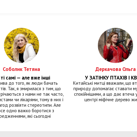
Соболик Тетяна
Деркачова Ольга
ті самі — але вже інші
У ЗАТІНКУ ПТАХІВ І КВ
лива до того, як люди бачать
Китайські митці вважали, що вт
тів. Так, я змирилася з тим, що
природу допомагає ставати м
річаються з нами не так часто,
спокійнішими, а що дає втеча у 
истами чи лікарями, тому в них і
центрі міфічне дерево ж
год розвіяти стереотипи. Але
все одно важко боротися з
редженнями, які сьогодні