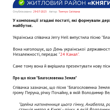
Опубліковано:
29-07-2023
Автор:
Тимчук Світлана
У композиції згадані постаті, які формували дер
майбутнє.
Українська співачка Jerry Heil випустила пісню "Б
Вона наголошує, що День української державності
Незалежності, передає "
24 Канал".
Саме тому вона й вирішила презентувати нову пісн
Про що пісня "Благословенна Земля"
Співачка зазначає, що пісня "Благословенна Земля"
грому Перуна, річку Почайну, в якій Володимир В
"Ідейна натхненниця цього гімну, Анабелла, ро
станція метро в Києві - річку, в якій Володими