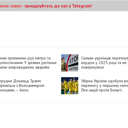
анніх новин -
приєднуйтесь до нас у Telegram
!
иєві припинено рух метро та
Скільки українців перетну
опостачання. У деяких регіонах
кордон у 2025 році та не
аїни запроваджено аварійні
повернулися
ключення електроенергії
 грудня Дональд Трамп
Збірна України здобула в
трінеться з Володимиром
перемогу у першому матч
енським, – Axios
Ліги націй проти Бельгії