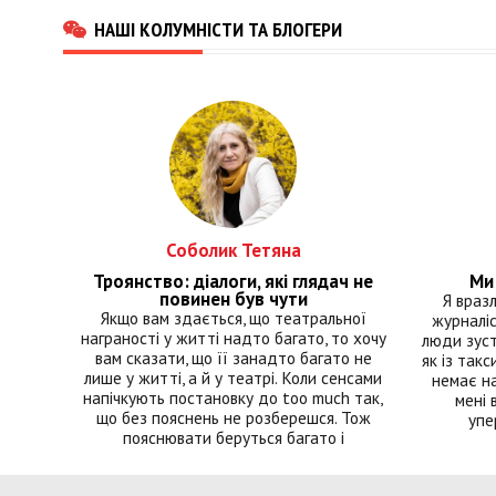
НАШІ КОЛУМНІСТИ ТА БЛОГЕРИ
Соболик Тетяна
Троянство: діалоги, які глядач не
Ми 
повинен був чути
Я враз
Якщо вам здається, що театральної
журналіс
награності у житті надто багато, то хочу
люди зуст
вам сказати, що її занадто багато не
як із такс
лише у житті, а й у театрі. Коли сенсами
немає на
напічкують постановку до too much так,
мені 
що без пояснень не розберешся. Тож
упе
пояснювати беруться багато і