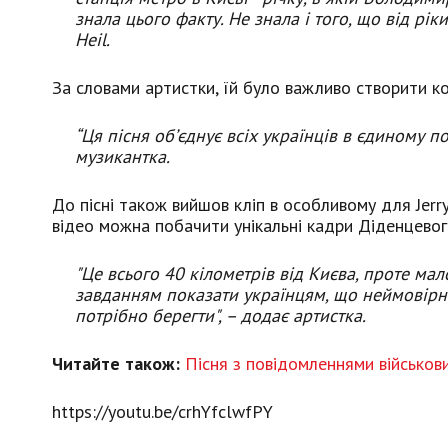
знала цього факту. Не знала і того, що від рік
Heil.
За словами артистки, їй було важливо створити ко
“Ця пісня об’єднує всіх українців в єдиному по
музикантка.
До пісні також вийшов кліп в особливому для Jerry H
відео можна побачити унікальні кадри Діденцевог
"Це всього 40 кілометрів від Києва, проте ма
завданням показати українцям, що неймовірна к
потрібно берегти", – додає артистка.
Читайте також:
Пісня з повідомленнями військови
https://youtu.be/crhYfclwfPY