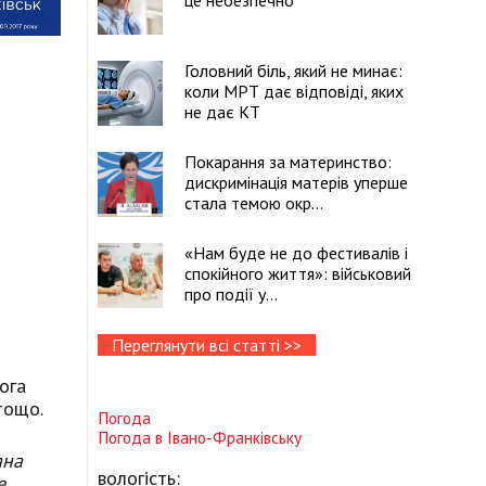
це небезпечно
Головний біль, який не минає:
коли МРТ дає відповіді, яких
не дає КТ
Покарання за материнство:
дискримінація матерів уперше
стала темою окр...
«Нам буде не до фестивалів і
спокійного життя»: військовий
про події у...
Переглянути всі статті >>
бога
тощо.
Погода
Погода в
Івано-Франківську
ана
вологість:
е