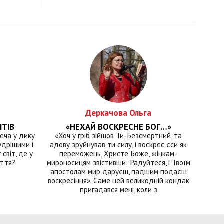
Деркачова Ольга
ІТІВ
«НЕХАЙ ВОСКРЕСНЕ БОГ…»
еча у дику
«Хоч у гріб зійшов Ти, Безсмертний, та
удрішими і
адову зруйнував ти силу, і воскрес єси як
світ, де у
переможець, Христе Боже, жінкам-
иття?
мироносицям звістивши: Радуйтеся, і Твоїм
апостолам мир даруєш, падшим подаєш
воскресіння». Саме цей великодній кондак
пригадався мені, коли з