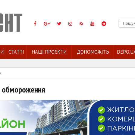
Пошук:
ГИ
СТАТТІ
НАШІ ПРОЄКТИ
ДОПОМОЖІТЬ
DEPO.U
я
з обмороження