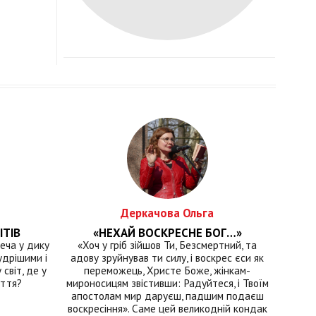
Деркачова Ольга
ІТІВ
«НЕХАЙ ВОСКРЕСНЕ БОГ…»
еча у дику
«Хоч у гріб зійшов Ти, Безсмертний, та
удрішими і
адову зруйнував ти силу, і воскрес єси як
світ, де у
переможець, Христе Боже, жінкам-
иття?
мироносицям звістивши: Радуйтеся, і Твоїм
апостолам мир даруєш, падшим подаєш
воскресіння». Саме цей великодній кондак