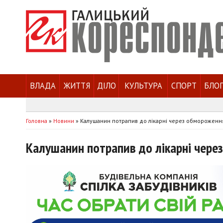
ВЛАДА
ЖИТТЯ
ДІЛО
КУЛЬТУРА
СПОРТ
БЛО
Головна
»
Новини
»
Калушанин потрапив до лікарні через обмороженн
Калушанин потрапив до лікарні чере