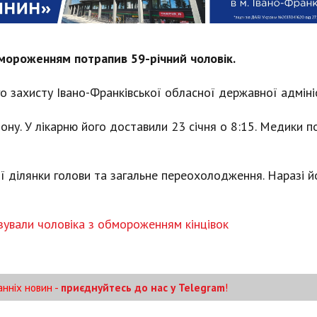
бмороженням потрапив 59-річний чоловік.
го захисту Івано-Франківської обласної державної адмініс
ну. У лікарню його доставили 23 січня о 8:15. Медики п
ої ділянки голови та загальне переохолодження. Наразі й
ізували чоловіка з обмороженням кінцівок
анніх новин -
приєднуйтесь до нас у Telegram
!