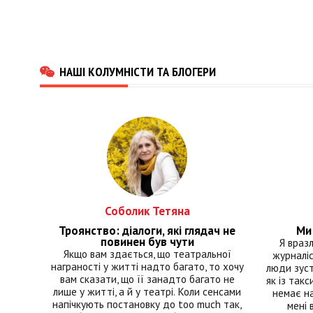
НАШІ КОЛУМНІСТИ ТА БЛОГЕРИ
Соболик Тетяна
Троянство: діалоги, які глядач не
Ми 
повинен був чути
Я враз
Якщо вам здається, що театральної
журналіс
награності у житті надто багато, то хочу
люди зуст
вам сказати, що її занадто багато не
як із такс
лише у житті, а й у театрі. Коли сенсами
немає на
напічкують постановку до too much так,
мені 