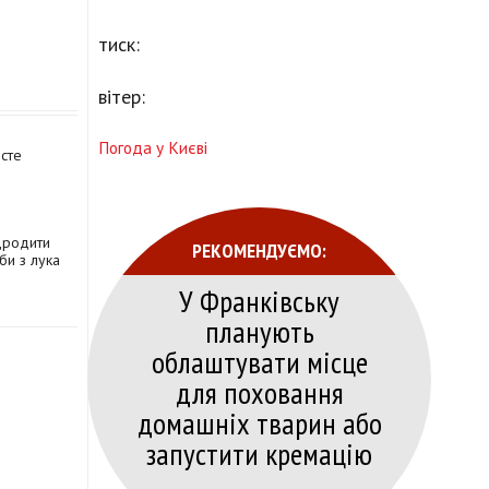
тиск:
вітер:
Погода у Києві
осте
дродити
РЕКОМЕНДУЄМО:
би з лука
У Франківську
планують
облаштувати місце
для поховання
домашніх тварин або
запустити кремацію