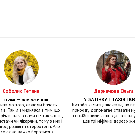
Соболик Тетяна
Деркачова Ольга
ті самі — але вже інші
У ЗАТІНКУ ПТАХІВ І КВ
лива до того, як люди бачать
Китайські митці вважали, що вт
тів. Так, я змирилася з тим, що
природу допомагає ставати м
річаються з нами не так часто,
спокійнішими, а що дає втеча у 
истами чи лікарями, тому в них і
центрі міфічне дерево ж
год розвіяти стереотипи. Але
все одно важко боротися з