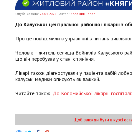
Опубліковано:
24-01-2022
Автор:
Волошин Тарас
До Калуської центральної районної лікарні з о
Про це повідомили в управлінні з питань цивільно
Чоловік – житель селища Войнилів Калуського райо
що він перебував у стані сп'яніння.
Лікарі також діагностували у пацієнта забій лобн
калуські медики описують як важкий.
Читайте також:
До Коломийської лікарні госпітал
Щоб завжди бути в курсі ост