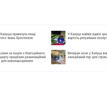
 Калуша привезуть мощі
У Калуші майже вдвічі зр
того Івана Хрестителя
вартість ритуальних послуг
олині за кошти з благодійного
Ветеран хоче у Калуші ві
церту придбали реанімаційний
занедбаний тир для стріль
л для новонароджених