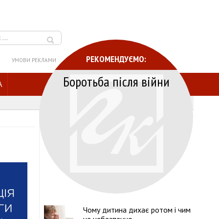
РЕКОМЕНДУЄМО:
УМОВИ РЕКЛАМИ
Боротьба після війни
A
Чому дитина дихає ротом і чим