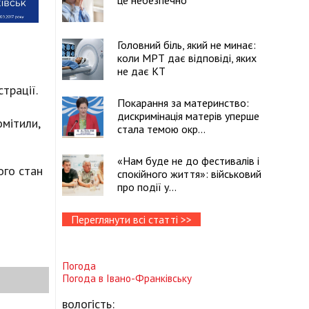
це небезпечно
Головний біль, який не минає:
коли МРТ дає відповіді, яких
не дає КТ
трації.
Покарання за материнство:
дискримінація матерів уперше
омітили,
стала темою окр...
«Нам буде не до фестивалів і
ого стан
спокійного життя»: військовий
про події у...
Переглянути всі статті >>
Погода
Погода в
Івано-Франківську
вологість: