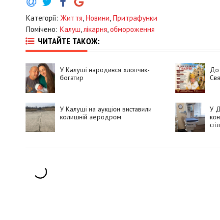
Категорії:
Життя
,
Новини
,
Притрафунки
Помічено:
Калуш
,
лікарня
,
обмороження
ЧИТАЙТЕ ТАКОЖ:
У Калуші народився хлопчик-
До
богатир
Свя
У Калуші на аукціон виставили
У Д
колишній аеродром
кон
сті