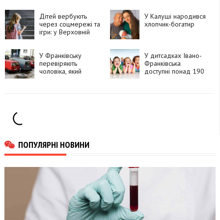
хлопчик
вихованок центру
«Теплий дім»
Дітей вербують
У Калуші народився
через соцмережі та
хлопчик-богатир
ігри: у Верховній
Раді готують нові
правила
У Франківську
У дитсадках Івано-
перевіряють
Франківська
чоловіка, який
доступні понад 190
запропонував дитині
вільних місць
зайти до його
квартири
ПОПУЛЯРНІ НОВИНИ