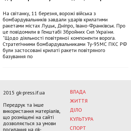
На світанку, 11 березня, ворожі війська з
бомбардувальників завдали ударів крилатими
ракетами містах Луцьк, Дніпро, Івано-Франківськ. Про
це повідомили в Генштабі Збройних Сил України.
"Щодо діяльності повітряної компоненти ворога.
Стратегічними бомбардувальниками Ту-95МС ПКС РФ
були застосовані крилаті ракети повітряного
базування по
ВЛАДА
2015 gk-press.if.ua
ЖИТТЯ
Передрук та інше
ДІЛО
використання матеріалів,
що розміщені на сайті
КУЛЬТУРА
дозволяється за умови
СПОРТ
посилання на gk-