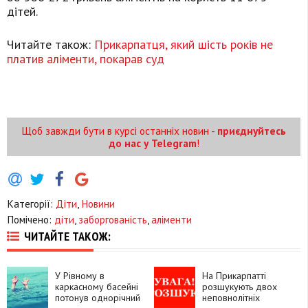
дітей.
Читайте також:
Прикарпатця, який шість років не
платив аліменти, покарав суд
Щоб завжди бути в курсі останніх новин -
приєднуйтесь
до нас у Telegram
!
Категорії:
Діти
,
Новини
Помічено:
діти
,
заборгованість
,
аліменти
ЧИТАЙТЕ ТАКОЖ:
У Рівному в
На Прикарпатті
каркасному басейні
розшукують двох
потонув однорічний
неповнолітніх