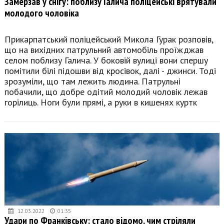
Замерзав у снігу: поблизу Галича поліцейські врятували
молодого чоловіка
Прикарпатський поліцейський Микола Гурак розповів,
що на вихідних патрульний автомобіль проїжджав
селом поблизу Галича. У боковій вулиці вони спершу
помітили білі підошви від кросівок, далі - джинси. Тоді
зрозуміли, що там лежить людина. Патрульні
побачили, що добре одітий молодий чоловік лежав
горілиць. Ноги були прямі, а руки в кишенях куртк
12.03.2022
01:35
Удари по Франківську: стало відомо, чим стріляли