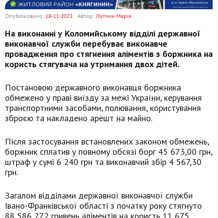
Опубліковано:
18-11-2021
Автор:
Лутчин Марія
На виконанні у Коломийському відділі державної
виконавчої служби перебуває виконавче
провадження про стягнення аліментів з боржника на
користь стягувача на утримання двох дітей.
Постановою державного виконавця боржника
обмежено у праві виїзду за межі України, керування
транспортними засобами, полювання, користування
зброєю та накладено арешт на майно.
Після застосування встановлених законом обмежень,
боржник сплатив у повному обсязі борг 45 673,00 грн,
штраф у сумі 6 240 грн та виконавчий збір 4 567,30
грн.
Загалом відділами державної виконавчої служби
Івано-Франківської області з початку року стягнуто
88 586 272 гривень аліментів на користь 11 675