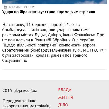
12.03.2022
01:35
Удари по Франківську: стало відомо, чим стріляли
На світанку, 11 березня, ворожі війська з
бомбардувальників завдали ударів крилатими
ракетами містах Луцьк, Дніпро, Івано-Франківськ. Про
це повідомили в Генштабі Збройних Сил України.
"Щодо діяльності повітряної компоненти ворога.
Стратегічними бомбардувальниками Ту-95МС ПКС РФ
були застосовані крилаті ракети повітряного
базування по
ВЛАДА
2015 gk-press.if.ua
ЖИТТЯ
Передрук та інше
ДІЛО
використання матеріалів,