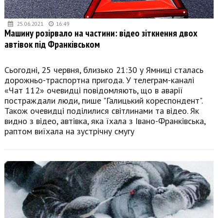
25.06.2021
16:49
Машину розірвало на частини: відео зіткнення двох
автівок під Франківськом
Сьогодні, 25 червня, близько 21:30 у Ямниці сталась
дорожньо-траспортна пригода. У телеграм-каналі
«Чат 112» очевидці повідомляють, що в аварії
постраждали люди, пише "Галицький кореспондент".
Також очевидці поділилися світлинами та відео. Як
видно з відео, автівка, яка їхала з Івано-Франківська,
раптом виїхала на зустрічну смугу