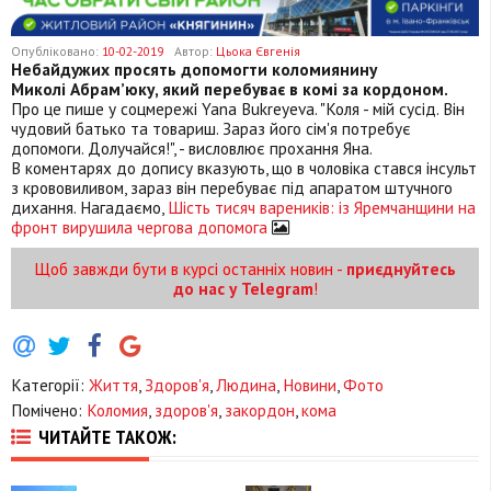
Опубліковано:
10-02-2019
Автор:
Цьока Євгенія
Небайдужих просять допомогти коломиянину
Миколі
Абрам’юку
, який перебуває в комі за кордоном.
Про це пише у соцмережі Yana Bukreyeva. "Коля - мій сусід. Він
чудовий батько та товариш. Зараз його сім'я потребує
допомоги. Долучайся!", - висловлює прохання Яна.
В коментарях до допису вказують, що в чоловіка стався інсульт
з крововиливом, зараз він перебуває під апаратом штучного
дихання. Нагадаємо,
Шість тисяч вареників: із Яремчанщини на
фронт вирушила чергова допомога
Щоб завжди бути в курсі останніх новин -
приєднуйтесь
до нас у Telegram
!
Категорії:
Життя
,
Здоров'я
,
Людина
,
Новини
,
Фото
Помічено:
Коломия
,
здоров'я
,
закордон
,
кома
ЧИТАЙТЕ ТАКОЖ: