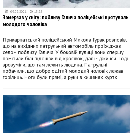
09.02.2021
13:25
Замерзав у снігу: поблизу Галича поліцейські врятували
молодого чоловіка
Прикарпатський поліцейський Микола Гурак розповів,
що на вихідних патрульний автомобіль проїжджав
селом поблизу Галича. У боковій вулиці вони спершу
помітили білі підошви від кросівок, далі - джинси. Тоді
зрозуміли, що там лежить людина. Патрульні
побачили, що добре одітий молодий чоловік лежав
горілиць. Ноги були прямі, а руки в кишенях куртк