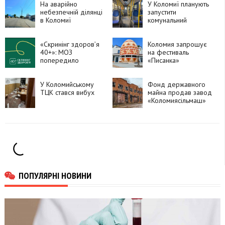
На аварійно
У Коломиї планують
небезпечній ділянці
запустити
в Коломиї
комунальний
встановлять камеру
транспорт
швидкості
«Скринінг здоров’я
Коломия запрошує
40+»: МОЗ
на фестиваль
попередило
«Писанка»
українців про
терміни
використання коштів
У Коломийському
Фонд державного
ТЦК стався вибух
майна продав завод
«Коломиясільмаш»
за 42 мільйони
доларів
ПОПУЛЯРНІ НОВИНИ