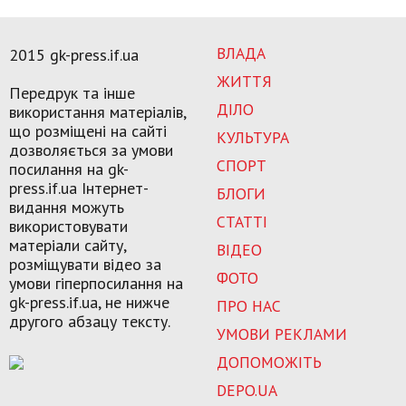
ВЛАДА
2015 gk-press.if.ua
ЖИТТЯ
Передрук та інше
ДІЛО
використання матеріалів,
що розміщені на сайті
КУЛЬТУРА
дозволяється за умови
СПОРТ
посилання на gk-
press.if.ua Інтернет-
БЛОГИ
видання можуть
СТАТТІ
використовувати
матеріали сайту,
ВІДЕО
розміщувати відео за
ФОТО
умови гіперпосилання на
gk-press.if.ua, не нижче
ПРО НАС
другого абзацу тексту.
УМОВИ РЕКЛАМИ
ДОПОМОЖІТЬ
DEPO.UA