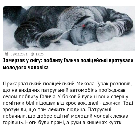
09.02.2021
13:25
Замерзав у снігу: поблизу Галича поліцейські врятували
молодого чоловіка
Прикарпатський поліцейський Микола Гурак розповів,
що на вихідних патрульний автомобіль проїжджав
селом поблизу Галича. У боковій вулиці вони спершу
помітили білі підошви від кросівок, далі - джинси. Тоді
зрозуміли, що там лежить людина. Патрульні
побачили, що добре одітий молодий чоловік лежав
горілиць. Ноги були прямі, а руки в кишенях куртк