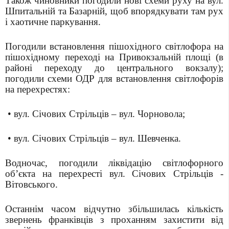
Також чиновники погодили нові схеми руху на вул.
Шпитальній та Базарній, щоб впорядкувати там рух
і хаотичне паркування.
Погодили встановлення пішохідного світлофора на
пішохідному переході на Привокзальній площі (в
районі переходу до центрального вокзалу);
погодили схеми ОДР для встановлення світлофорів
на перехрестях:
• вул. Січових Стрільців – вул. Чорновола;
• вул. Січових Стрільців – вул. Шевченка.
Водночас, погодили ліквідацію світлофорного
об’єкта на перехресті вул. Січових Стрільців -
Вітовського.
Останнім часом відчутно збільшилась кількість
звернень франківців з проханням захистити від