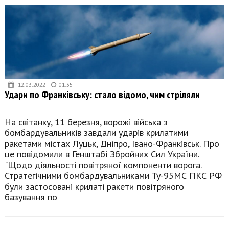
12.03.2022
01:35
Удари по Франківську: стало відомо, чим стріляли
На світанку, 11 березня, ворожі війська з
бомбардувальників завдали ударів крилатими
ракетами містах Луцьк, Дніпро, Івано-Франківськ. Про
це повідомили в Генштабі Збройних Сил України.
"Щодо діяльності повітряної компоненти ворога.
Стратегічними бомбардувальниками Ту-95МС ПКС РФ
були застосовані крилаті ракети повітряного
базування по