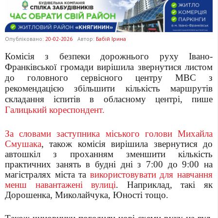
Опубліковано:
20-02-2026
Автор:
Бабій Ірина
Комісія з безпеки дорожнього руху Івано-
Франківської громади вирішила звернутися листом
до головного сервісного центру МВС з
рекомендацією збільшити кількість маршрутів
складання іспитів в обласному центрі, пише
Галицький кореспондент.
За словами заступника міського голови Михайла
Смушака
, також комісія вирішила звернутися до
автошкіл з проханням зменшити кількість
практичних занять в будні дні з 7:00 до 9:00 на
магістралях міста та
використовувати для навчання
менш навантажені вулиці
. Наприклад, такі як
Дорошенка, Миколайчука, Юності тощо.