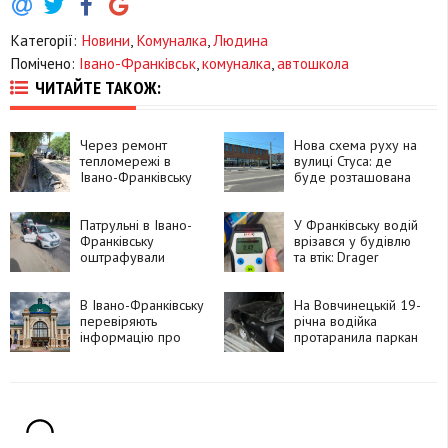
Категорії:
Новини
,
Комуналка
,
Людина
Помічено:
Івано-Франківськ
,
комуналка
,
автошкола
ЧИТАЙТЕ ТАКОЖ:
Через ремонт
Нова схема руху на
тепломережі в
вулиці Стуса: де
Івано-Франківську
буде розташована
перекрили частину
автобусна зупинка
дороги
Патрульні в Івано-
У Франківську водій
Франківську
врізався у будівлю
оштрафували
та втік: Drager
інструктора, який
показав 2,42
проводив практичне
проміле
навчання без
В Івано-Франківську
На Вовчинецькій 19-
належного
перевіряють
річна водійка
документа
інформацію про
протаранила паркан
можливе
замінування
залізничного
вокзалу