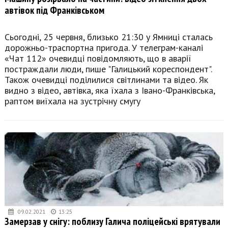
автівок під Франківськом
Сьогодні, 25 червня, близько 21:30 у Ямниці сталась
дорожньо-траспортна пригода. У телеграм-каналі
«Чат 112» очевидці повідомляють, що в аварії
постраждали люди, пише "Галицький кореспондент".
Також очевидці поділилися світлинами та відео. Як
видно з відео, автівка, яка їхала з Івано-Франківська,
раптом виїхала на зустрічну смугу
09.02.2021
13:25
Замерзав у снігу: поблизу Галича поліцейські врятували