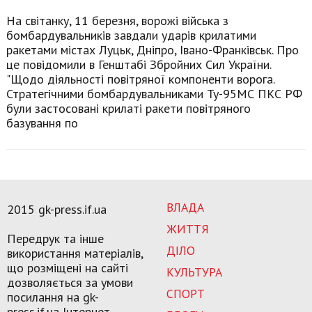
На світанку, 11 березня, ворожі війська з
бомбардувальників завдали ударів крилатими
ракетами містах Луцьк, Дніпро, Івано-Франківськ. Про
це повідомили в Генштабі Збройних Сил України.
"Щодо діяльності повітряної компоненти ворога.
Стратегічними бомбардувальниками Ту-95МС ПКС РФ
були застосовані крилаті ракети повітряного
базування по
ВЛАДА
2015 gk-press.if.ua
ЖИТТЯ
Передрук та інше
ДІЛО
використання матеріалів,
що розміщені на сайті
КУЛЬТУРА
дозволяється за умови
СПОРТ
посилання на gk-
press.if.ua Інтернет-