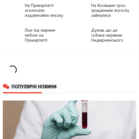
українських лісів
гривень
На Прикарпатті
На Косівщині троє
оголосили
працівників лісгоспу
надзвичайно високу
займалися
пожежну небезпеку
незаконними
рубками
Ліси під мирним
Думав, що це
небом: на
собака: керівник
Прикарпатті
Надвірнянського
висадили тисячі
лісгоспу на смерть
дерев
збив дівчинку на
очах в її брата
ПОПУЛЯРНІ НОВИНИ