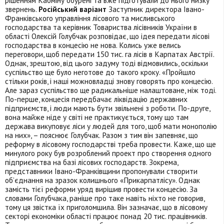
рішенням Кабміну обурені та вже підготували до нього низку
звернень.
Російський варіант
Заступник директора Івано-
Франківського управління лісового та мисливського
господарства та керівник Товариства лісівників України в
області Олексій Голубчак розповідає, що ідея передати лісові
господарства в концесію не нова. Колись уже велись
переговори, щоб передати 150 тис. га лісів в Карпатах Австрії.
Однак, зрештою, від цього задуму тоді відмовились, оскільки
суспільство ще було неготове до такого кроку. «Пройшло
стільки років, і наші можновладці знову говорять про концесію.
Але зараз суспільство ще радикальніше налаштоване, ніж тоді.
По-перше, концесія передбачає ліквідацію державних
підприємств, і люди мають бути звільнені з роботи. По-друге,
вона майже ніде у світі не практикується, тому що там
держава викуповує ліси у людей для того, щоб мати монополію
на них», – пояснює Голубчак. Разом з тим він запевняє, що
реформу в лісовому господарстві треба провести. Каже, що ще
минулого року був розроблений проект про створення одного
підприємства на базі лісових господарств. Зокрема,
представники Івано-Франківщини пропонували створити
об’єднання на зразок колишнього «Прикарпатлісу». Однак
замість тієї реформи уряд вирішив провести концесію. За
словами Голубчака, раніше про таке навіть ніхто не говорив,
тому ця звістка їх приголомшила. Він зазначає, що в лісовому
секторі економіки області працює понад 20 тис. працівників.