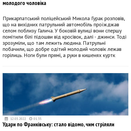
молодого чоловіка
Прикарпатський поліцейський Микола Гурак розповів,
що на вихідних патрульний автомобіль проїжджав
селом поблизу Галича. У боковій вулиці вони спершу
помітили білі підошви від кросівок, далі - джинси. Тоді
зрозуміли, що там лежить людина. Патрульні
побачили, що добре одітий молодий чоловік лежав
горілиць. Ноги були прямі, а руки в кишенях куртк
12.03.2022
01:35
Удари по Франківську: стало відомо, чим стріляли