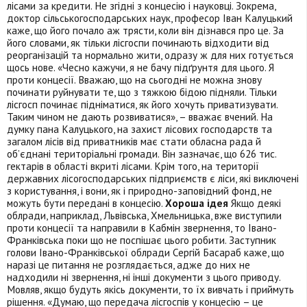
лісами за кредити. Не згідні з концесію і науковці. Зокрема,
доктор сільськогосподарських наук, професор Іван Калуцький
каже, що його почало аж трясти, коли він дізнався про це. За
його словами, як тільки лісгоспи починають відходити від
реорганізацій та нормально жити, одразу ж для них готується
щось нове. «Чесно кажучи, я не бачу підґрунтя для цього. Я
проти концесії. Вважаю, що на сьогодні не можна знову
починати руйнувати те, що з тяжкою бідою підняли. Тільки
лісгосп починає підніматися, як його хочуть приватизувати.
Таким чином не дають розвиватися», – вважає вчений. На
думку пана Калуцького, на захист лісових господарств та
загалом лісів від приватників має стати обласна рада й
об’єднані територіальні громади. Він зазначає, що 626 тис.
гектарів в області вкриті лісами. Крім того, на території
державних лісогосподарських підприємств є ліси, які виключені
з користування, і вони, як і природно-заповідний фонд, не
можуть бути передані в концесію.
Хороша ідея
Якщо деякі
облради, наприклад, Львівська, Хмельницька, вже виступили
проти концесії та направили в Кабмін звернення, то Івано-
Франківська поки що не поспішає цього робити. Заступник
голови Івано-Франківської облради Сергій Басараб каже, що
наразі це питання не розглядається, адже до них не
надходили ні звернення, ні інші документи з цього приводу.
Мовляв, якщо будуть якісь документи, то їх вивчать і приймуть
рішення. «Думаю, що передача лісгоспів у концесію – це