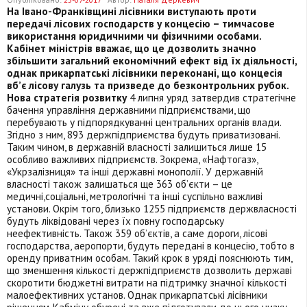
На Івано-Франківщині лісівники виступають проти
передачі лісових господарств у концесію – тимчасове
використання юридичними чи фізичними особами.
Кабінет міністрів вважає, що це дозволить значно
збільшити загальний економічний ефект від їх діяльності,
однак прикарпатські лісівники переконані, що концесія
вб’є лісову галузь та призведе до безконтрольних рубок.
Нова стратегія розвитку
4 липня уряд затвердив стратегічне
бачення управління державними підприємствами, що
перебувають у підпорядкуванні центральних органів влади.
Згідно з ним, 893 держпідприємства будуть приватизовані.
Таким чином, в державній власності залишиться лише 15
особливо важливих підприємств. Зокрема, «Нафтогаз»,
«Укрзалізниця» та інші державні монополії. У державній
власності також залишаться ще 363 об’єкти – це
медичні,соціальні, метрологічні та інші суспільно важливі
установи. Окрім того, близько 1255 підприємств держвласності
будуть ліквідовані через їх повну господарську
неефективність. Також 359 об’єктів, а саме дороги, лісові
господарства, аеропорти, будуть передані в концесію, тобто в
оренду приватним особам. Такий крок в уряді пояснюють тим,
що зменшення кількості держпідприємств дозволить державі
скоротити бюджетні витрати на підтримку значної кількості
малоефективних установ. Однак прикарпатські лісівники