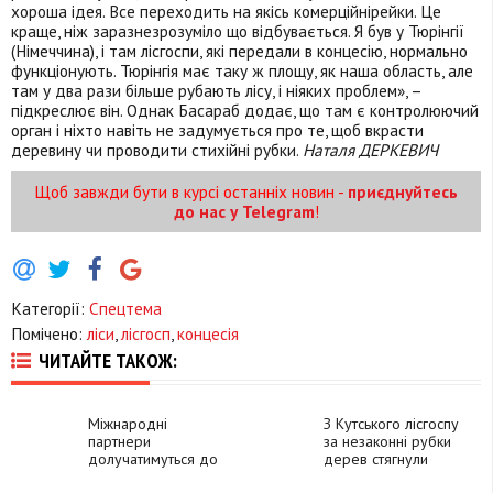
хороша ідея. Все переходить на якісь комерційнірейки. Це
краще, ніж заразнезрозуміло що відбувається. Я був у Тюрінгії
(Німеччина), і там лісгоспи, які передали в концесію, нормально
функціонують. Тюрінгія має таку ж площу, як наша область, але
там у два рази більше рубають лісу, і ніяких проблем», –
підкреслює він. Однак Басараб додає, що там є контролюючий
орган і ніхто навіть не задумується про те, щоб вкрасти
деревину чи проводити стихійні рубки.
Наталя ДЕРКЕВИЧ
Щоб завжди бути в курсі останніх новин -
приєднуйтесь
до нас у Telegram
!
Категорії:
Спецтема
Помічено:
ліси
,
лісгосп
,
концесія
ЧИТАЙТЕ ТАКОЖ:
Міжнародні
З Кутського лісгоспу
партнери
за незаконні рубки
долучатимуться до
дерев стягнули
відновлення
майже три мільйони