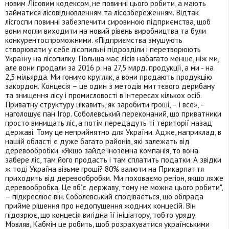
новим Лісовим кодексом, не повинні цього робити, а мають
займатися лісовідновленням та лісозбереженням. Відтак
лісгоспи повинні забезпечити сировиною підприємства, щоб
вони могли виходити на новий рівень виробництва та були
конкурентоспроможними. «Підприємства змушують
створювати у себе лісопильні підрозділи і перетворюють
Україну на лісопилку. Польща має лісів набагато менше, ніж ми,
але вони продали за 2016 р. на 27,5 млрд. продукції, а ми - на
2,5 мільярда. Ми гонимо кругляк, а вони продають продукцію
закордон. Концесія – це один з методів миттєвого дерибану
та знищення лісу і промисловості в інтересах кількох осіб.
Приватну структуру цікавить, як заробити гроші, – і все», –
наголошує пан Ігор. Соболевський переконаний, що приватники
просто винищать ліс, а потім передадуть ті території назад
державі. Тому це неприйнятно для України. Адже, наприклад, в
нашій області є дуже багато районів, які залежать від
деревообробки. «Якщо зайде іноземна компанія, то вона
забере ліс, там його продасть і там сплатить податки. А звідки
ж тоді Україна візьме гроші? 80% валюти на Прикарпаття
приходить від деревообробки. Ми поховаємо регіон, якщо ляже
деревообробка. Це вб’є державу, тому не можна цього робити",
– підкреслює він. Соболевський сподівається, що облрада
прийме рішення про недопущення жодних концесій. Він
підозрює, що концесія вигідна її ініціатору, тобто уряду.
Мовляв, Кабмін це робить, щоб розрахуватися українськими