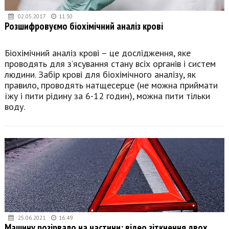
02.05.2017
11:30
Розшифровуємо біохімічний аналіз крові
Біохімічний аналіз крові – це дослідження, яке
проводять для з’ясування стану всіх органів і систем
людини. Забір крові для біохімічного аналізу, як
правило, проводять натщесерце (не можна приймати
їжу і пити рідину за 6-12 годин), можна пити тільки
воду.
25.06.2021
16:49
Машину розірвало на частини: відео зіткнення двох