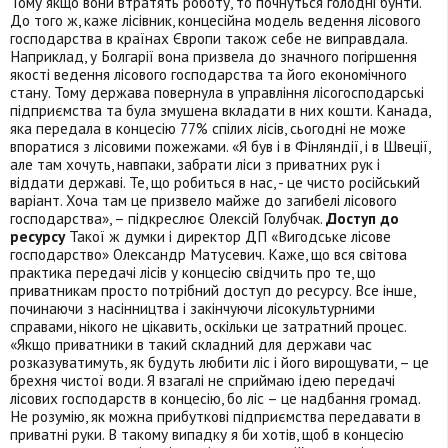
Тому якщо вони втратять роботу, то почнуться голодні бунти.
До того ж, каже лісівник, концесійна модель ведення лісового
господарства в країнах Європи також себе не виправдала.
Наприклад, у Болгарії вона призвела до значного погіршення
якості ведення лісового господарства та його економічного
стану. Тому держава повернула в управління лісогосподарські
підприємства та була змушена вкладати в них кошти. Канада,
яка передала в концесію 77% спілих лісів, сьогодні не може
впоратися з лісовими пожежами. «Я був і в Фінляндії, і в Швеції,
але там хочуть, навпаки, забрати ліси з приватних рук і
віддати державі. Те, що робиться в нас, - це чисто російський
варіант. Хоча там це призвело майже до загибелі лісового
господарства», – підкреслює Олексій Голубчак.
Доступ до
ресурсу
Такої ж думки і директор ДП «Вигодське лісове
господарство» Олександр Матусевич. Каже, що вся світова
практика передачі лісів у концесію свідчить про те, що
приватникам просто потрібний доступ до ресурсу. Все інше,
починаючи з насінництва і закінчуючи лісокультурними
справами, нікого не цікавить, оскільки це затратний процес.
«Якщо приватники в такий складний для держави час
розказуватимуть, як будуть любити ліс і його вирощувати, – це
брехня чистої води. Я взагалі не сприймаю ідею передачі
лісових господарств в концесію, бо ліс – це надбання громад.
Не розумію, як можна прибуткові підприємства передавати в
приватні руки. В такому випадку я би хотів, щоб в концесію