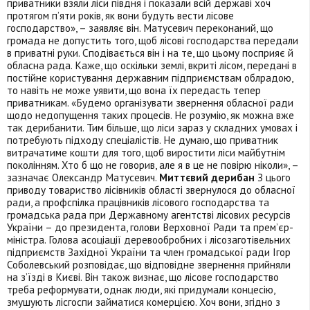
приватники взяли ліси півдня і показали всій державі хоч
протягом п’яти років, як вони будуть вести лісове
господарство», – заявляє він. Матусевич переконаний, що
громада не допустить того, щоб лісові господарства передали
в приватні руки. Сподівається він і на те, що цьому посприяє й
обласна рада. Каже, що оскільки землі, вкриті лісом, передані в
постійне користування державним підприємствам облрадою,
то навіть не може уявити, що вона їх передасть тепер
приватникам. «Будемо організувати звернення обласної ради
щодо недопущення таких процесів. Не розумію, як можна вже
так дерибанити. Тим більше, що ліси зараз у складних умовах і
потребують підходу спеціалістів. Не думаю, що приватник
витрачатиме кошти для того, щоб виростити ліси майбутнім
поколінням. Хто б що не говорив, але я в це не повірю ніколи», –
зазначає Олександр Матусевич.
Миттєвий дерибан
З цього
приводу товариство лісівників області звернулося до обласної
ради, а профспілка працівників лісового господарства та
громадська рада при Державному агентстві лісових ресурсів
України – до президента, голови Верховної Ради та прем’єр-
міністра. Голова асоціації деревообробних і лісозаготівельних
підприємств Західної України та член громадської ради Ігор
Соболевський розповідає, що відповідне звернення прийняли
на з’їзді в Києві. Він також визнає, що лісове господарство
треба реформувати, однак люди, які придумали концесію,
змушують лісгоспи займатися комерцією. Хоч вони, згідно з