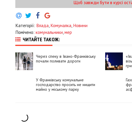
Щоб завжди бути в курсі ост
Категорії:
Влада
,
Комуналка
,
Новини
Помічено:
комунальники
,
мер
ЧИТАЙТЕ ТАКОЖ:
Через спеку в Івано-Франківську
«Ів
почали поливати дороги
віз
гри
У Франківську комунальне
Газ
господарство просить не нищити
фра
майно у міському парку
асф