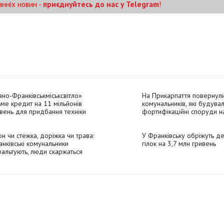
анніх новин -
приєднуйтесь до нас у Telegram
!
ано-Франківськміськсвітло»
На Прикарпаття повернул
ьме кредит на 11 мільйонів
комунальників, які будува
вень для придбання техніки
фортифікаційні споруди н
Донеччині
он чи стежка, доріжка чи трава:
У Франківську обріжуть де
нківські комунальники
гілок на 3,7 млн гривень
альтують, люди скаржаться