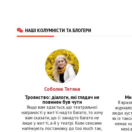
НАШІ КОЛУМНІСТИ ТА БЛОГЕРИ
Соболик Тетяна
Троянство: діалоги, які глядач не
Ми 
повинен був чути
Я враз
Якщо вам здається, що театральної
журналіс
награності у житті надто багато, то хочу
люди зуст
вам сказати, що її занадто багато не
як із такс
лише у житті, а й у театрі. Коли сенсами
немає на
напічкують постановку до too much так,
мені 