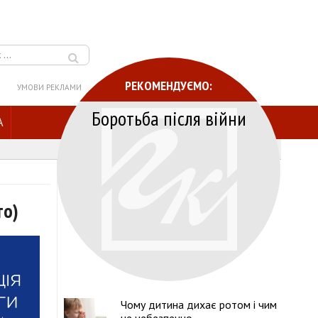
РЕКОМЕНДУЄМО:
УМОВИ РЕКЛАМИ
Боротьба після війни
A
то)
Чому дитина дихає ротом і чим