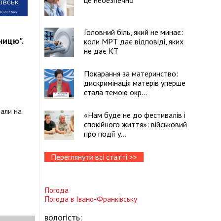
це небезпечно
Головний біль, який не минає:
тницю".
коли МРТ дає відповіді, яких
не дає КТ
Покарання за материнство:
дискримінація матерів уперше
стала темою окр...
тали на
«Нам буде не до фестивалів і
спокійного життя»: військовий
про події у...
Переглянути всі статті >>
Погода
Погода в
Івано-Франківську
вологість: