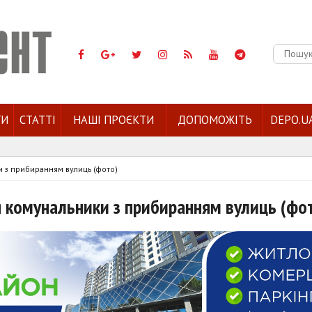
Пошук:
ГИ
СТАТТІ
НАШІ ПРОЄКТИ
ДОПОМОЖІТЬ
DEPO.U
и з прибиранням вулиць (фото)
я комунальники з прибиранням вулиць (фо