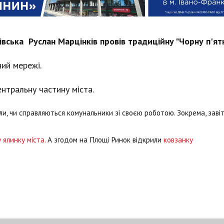
ківська Руслан Марцінків провів традиційну "Чорну п'я
ний мережі.
нтральну частину міста.
ли, чи справляються комунальники зі своєю роботою. Зокрема, заві
 ялинку міста.
А згодом на Площі Ринок відкрили
ковзанку