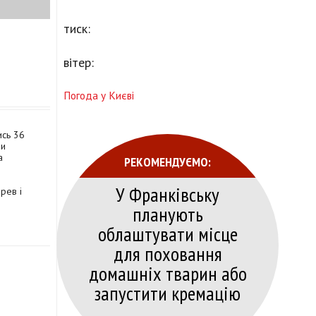
тиск:
вітер:
Погода у Києві
ись 36
ли
а
РЕКОМЕНДУЄМО:
У Франківську
рев і
планують
облаштувати місце
для поховання
домашніх тварин або
запустити кремацію