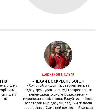
Деркачова Ольга
ІТІВ
«НЕХАЙ ВОСКРЕСНЕ БОГ…»
еча у дику
«Хоч у гріб зійшов Ти, Безсмертний, та
удрішими і
адову зруйнував ти силу, і воскрес єси як
світ, де у
переможець, Христе Боже, жінкам-
иття?
мироносицям звістивши: Радуйтеся, і Твоїм
апостолам мир даруєш, падшим подаєш
воскресіння». Саме цей великодній кондак