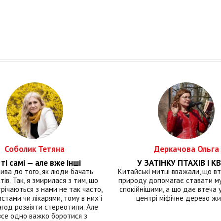
Соболик Тетяна
Деркачова Ольга
ті самі — але вже інші
У ЗАТІНКУ ПТАХІВ І КВ
лива до того, як люди бачать
Китайські митці вважали, що вт
тів. Так, я змирилася з тим, що
природу допомагає ставати м
річаються з нами не так часто,
спокійнішими, а що дає втеча у 
истами чи лікарями, тому в них і
центрі міфічне дерево ж
год розвіяти стереотипи. Але
все одно важко боротися з