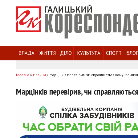
ВЛАДА
ЖИТТЯ
ДІЛО
КУЛЬТУРА
СПОРТ
БЛО
Головна
»
Новини
»
Марцінків перевірив, чи справляються комунальник
Марцінків перевірив, чи справляютьс