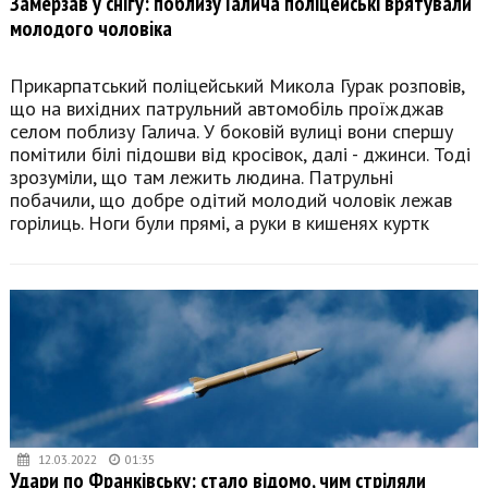
Замерзав у снігу: поблизу Галича поліцейські врятували
молодого чоловіка
Прикарпатський поліцейський Микола Гурак розповів,
що на вихідних патрульний автомобіль проїжджав
селом поблизу Галича. У боковій вулиці вони спершу
помітили білі підошви від кросівок, далі - джинси. Тоді
зрозуміли, що там лежить людина. Патрульні
побачили, що добре одітий молодий чоловік лежав
горілиць. Ноги були прямі, а руки в кишенях куртк
12.03.2022
01:35
Удари по Франківську: стало відомо, чим стріляли