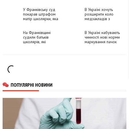
українців про
лікарень
терміни
використання коштів
У Франківську суд
В Україні хочуть
покарав штрафом
розширити коло
матір школярки, яка
медзакладів з
цькувала
практичної
однокласника
підготовки інтернів
На Франківщині
В Україні набувають
судили батьків
чинності нові норми
школярів, які
маркування пачок
змусили учня
цигарок
роздягнутись і зняли
його на відео
ПОПУЛЯРНІ НОВИНИ