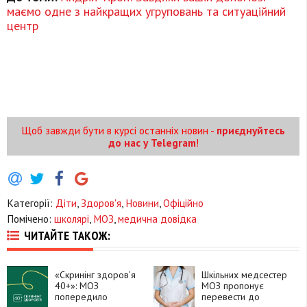
маємо одне з найкращих угруповань та ситуаційний
центр
Щоб завжди бути в курсі останніх новин -
приєднуйтесь
до нас у Telegram
!
Категорії:
Діти
,
Здоров'я
,
Новини
,
Офіційно
Помічено:
школярі
,
МОЗ
,
медична довідка
ЧИТАЙТЕ ТАКОЖ:
«Скринінг здоров’я
Шкільних медсестер
40+»: МОЗ
МОЗ пропонує
попередило
перевести до