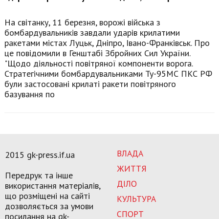
На світанку, 11 березня, ворожі війська з
бомбардувальників завдали ударів крилатими
ракетами містах Луцьк, Дніпро, Івано-Франківськ. Про
це повідомили в Генштабі Збройних Сил України.
"Щодо діяльності повітряної компоненти ворога.
Стратегічними бомбардувальниками Ту-95МС ПКС РФ
були застосовані крилаті ракети повітряного
базування по
ВЛАДА
2015 gk-press.if.ua
ЖИТТЯ
Передрук та інше
ДІЛО
використання матеріалів,
що розміщені на сайті
КУЛЬТУРА
дозволяється за умови
СПОРТ
посилання на gk-