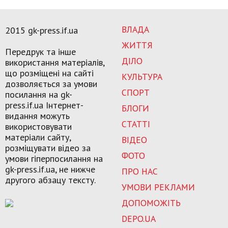
ВЛАДА
2015 gk-press.if.ua
ЖИТТЯ
Передрук та інше
ДІЛО
використання матеріалів,
що розміщені на сайті
КУЛЬТУРА
дозволяється за умови
СПОРТ
посилання на gk-
press.if.ua Інтернет-
БЛОГИ
видання можуть
СТАТТІ
використовувати
матеріали сайту,
ВІДЕО
розміщувати відео за
ФОТО
умови гіперпосилання на
gk-press.if.ua, не нижче
ПРО НАС
другого абзацу тексту.
УМОВИ РЕКЛАМИ
ДОПОМОЖІТЬ
DEPO.UA