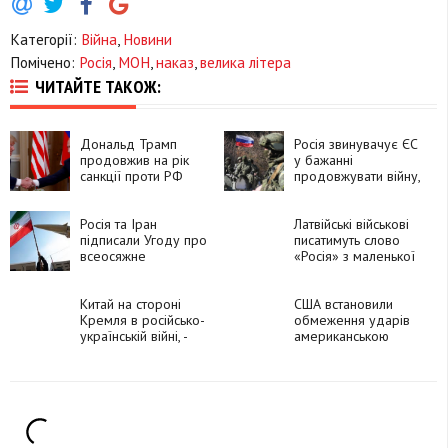
Категорії:
Війна
,
Новини
Помічено:
Росія
,
МОН
,
наказ
,
велика літера
ЧИТАЙТЕ ТАКОЖ:
Дональд Трамп
Росія звинувачує ЄС
продовжив на рік
у бажанні
санкції проти РФ
продовжувати війну,
намагаючись
посварити Захід, –
Росія та Іран
ISW
Латвійські військові
підписали Угоду про
писатимуть слово
всеосяжне
«Росія» з маленької
стратегічне
літери
партнерство, – ISW
Китай на стороні
США встановили
Кремля в російсько-
обмеження ударів
українській війні, -
американською
посол США в Пекіні
зброєю по Росії, -
WP