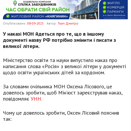
Опубліковано:
08-09-2023
Автор:
Ткач Дмитро
У наказі МОН йдеться про те, що в іншому
документі назву РФ потрібно змінити і писати з
великої літери.
Міністерство освіти та науки випустило наказ про
написання слова «Росія» з великої літери у документі
щодо освіти українських дітей за кордоном.
За словами очільника МОН Оксена Лісового, це
довелось зробити, щоб Мінʼюст зареєстрував наказ,
повідомляє
УНН.
Чому це довелось зробити, Оксен Лісовий пояснив
так: