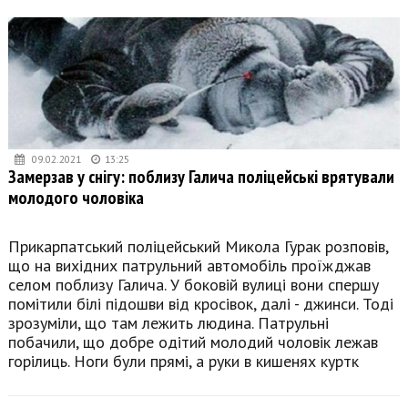
09.02.2021
13:25
Замерзав у снігу: поблизу Галича поліцейські врятували
молодого чоловіка
Прикарпатський поліцейський Микола Гурак розповів,
що на вихідних патрульний автомобіль проїжджав
селом поблизу Галича. У боковій вулиці вони спершу
помітили білі підошви від кросівок, далі - джинси. Тоді
зрозуміли, що там лежить людина. Патрульні
побачили, що добре одітий молодий чоловік лежав
горілиць. Ноги були прямі, а руки в кишенях куртк