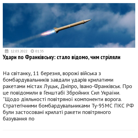
12.03.2022
01:35
Удари по Франківську: стало відомо, чим стріляли
На світанку, 11 березня, ворожі війська з
бомбардувальників завдали ударів крилатими
ракетами містах Луцьк, Дніпро, Івано-Франківськ. Про
це повідомили в Генштабі Збройних Сил України.
"Щодо діяльності повітряної компоненти ворога.
Стратегічними бомбардувальниками Ту-95МС ПКС РФ
були застосовані крилаті ракети повітряного
базування по