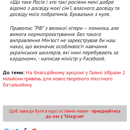
«Що таке Росія і хто такі росіяни мені добре
відомо з досвіду моєї сімʼї, власного досвіду та
досвіду моїх побратимів. Буквально з нуля.
Правопис “РФ” з великої літери – помилка, але
вимога нормопроєктування. Без такого
виправлення Мінʼюст не зареєстрував би наш
наказ, що визначає особливості навчання
українських школярів, які нині перебувають за
кордоном», - написав міністр у Facebook.
До теми:
На благодійному аукціоні у Галичі зібрали 2
мільйони гривень для новоствореного піхотного
батальойону
Щоб завжди бути в курсі останніх новин -
приєднуйтесь
до нас у Telegram
!