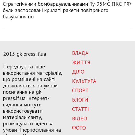
Стратегічними бомбардувальниками Ту-95МС ПКС РФ
були застосовані крилаті ракети повітряного
базування по
ВЛАДА
2015 gk-press.if.ua
ЖИТТЯ
Передрук та інше
ДІЛО
використання матеріалів,
що розміщені на сайті
КУЛЬТУРА
дозволяється за умови
СПОРТ
посилання на gk-
press.if.ua Інтернет-
БЛОГИ
видання можуть
СТАТТІ
використовувати
матеріали сайту,
ВІДЕО
розміщувати відео за
ФОТО
умови гіперпосилання на