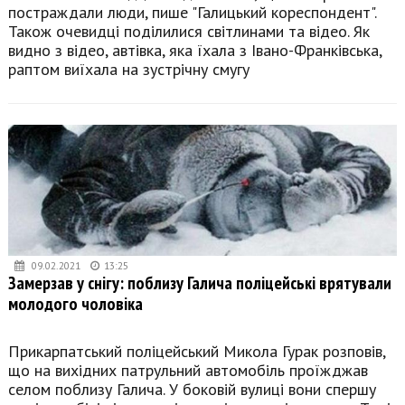
постраждали люди, пише "Галицький кореспондент".
Також очевидці поділилися світлинами та відео. Як
видно з відео, автівка, яка їхала з Івано-Франківська,
раптом виїхала на зустрічну смугу
09.02.2021
13:25
Замерзав у снігу: поблизу Галича поліцейські врятували
молодого чоловіка
Прикарпатський поліцейський Микола Гурак розповів,
що на вихідних патрульний автомобіль проїжджав
селом поблизу Галича. У боковій вулиці вони спершу