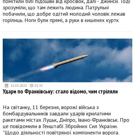
помітили білі підошви від кросівок, далі - джинси. Тоді
зрозуміли, що там лежить людина. Патрульні
побачили, що добре одітий молодий чоловік лежав
горілиць. Ноги були прямі, а руки в кишенях куртк
12.03.2022
01:35
Удари по Франківську: стало відомо, чим стріляли
На світанку, 11 березня, ворожі війська з
бомбардувальників завдали ударів крилатими
ракетами містах Луцьк, Дніпро, Івано-Франківськ. Про
це повідомили в Генштабі Збройних Сил України.
"Щодо діяльності повітряної компоненти ворога.