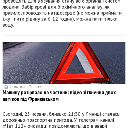
проводять для з’ясування стану всіх органів і систем
людини. Забір крові для біохімічного аналізу, як
правило, проводять натщесерце (не можна приймати
їжу і пити рідину за 6-12 годин), можна пити тільки
воду.
25.06.2021
16:49
Машину розірвало на частини: відео зіткнення двох
автівок під Франківськом
Сьогодні, 25 червня, близько 21:30 у Ямниці сталась
дорожньо-траспортна пригода. У телеграм-каналі
«Чат 112» очевидці повідомляють, що в аварії