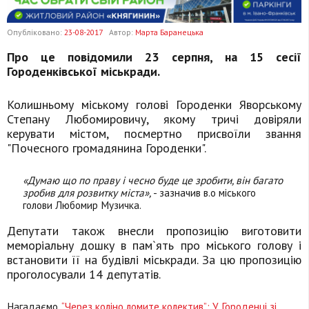
Опубліковано:
23-08-2017
Автор:
Марта Баранецька
Про це повідомили 23 серпня, на 15 сесії
Городенківської міськради.
Колишньому міському голові Городенки Яворському
Степану Любомировичу, якому тричі довіряли
керувати містом, посмертно присвоїли звання
"Почесного громадянина Городенки".
«Думаю що по праву і чесно буде це зробити, він багато
зробив для розвитку міста»,
- зазначив в.о міського
голови Любомир Музичка.
Депутати також внесли пропозицію виготовити
меморіальну дошку в пам`ять про міського голову і
встановити її на будівлі міськради. За цю пропозицію
проголосували 14 депутатів.
Нагадаємо,
“Через коліно ломите колектив”: У Городенці зі