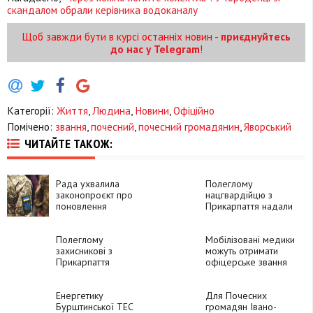
скандалом обрали керівника водоканалу
Щоб завжди бути в курсі останніх новин -
приєднуйтесь
до нас у Telegram
!
Категорії:
Життя
,
Людина
,
Новини
,
Офіційно
Помічено:
звання
,
почесний
,
почесний громадянин
,
Яворський
ЧИТАЙТЕ ТАКОЖ:
Рада ухвалила
Полеглому
законопроєкт про
нацгвардійцю з
поновлення
Прикарпаття надали
військових у званні:
звання "Герой
що відомо
України"
Полеглому
Мобілізовані медики
захисникові з
можуть отримати
Прикарпаття
офіцерське звання
Михайлові
за 40 днів
Яворському надали
звання Героя
Енергетику
Для Почесних
України
Бурштинської ТЕС
громадян Івано-