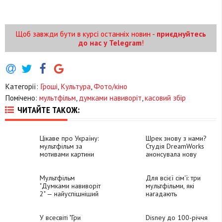
Щоб завжди бути в курсі останніх новин -
приєднуйтесь
до нас у Telegram
!
Категорії:
Гроші
,
Культура
,
Фото/кіно
Помічено:
мультфільм
,
думками навиворіт
,
касовий збір
ЧИТАЙТЕ ТАКОЖ:
Цікаве про Україну:
Шрек знову з нами?
мультфільм за
Студія DreamWorks
мотивами картини
анонсувала нову
анімацію про
казкового
Мультфільм
людожера
Для всієї сім'ї: три
"Думками навиворіт
мультфільми, які
2" — найуспішніший
нагадають
дебют кіно у США
дорослим про
2024 року: касові
важливі цінності в
збори за перший
У всесвіті "Гри
житті
Disney до 100-річчя