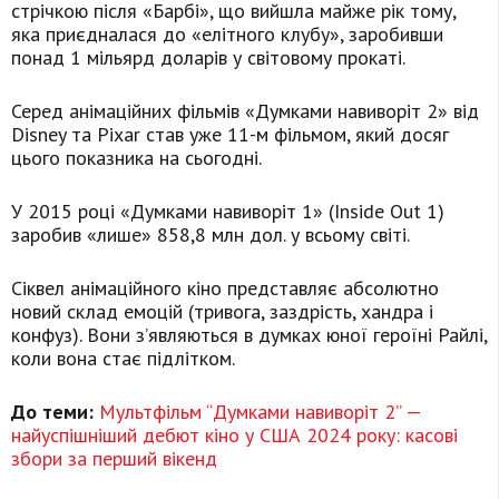
стрічкою після «Барбі», що вийшла майже рік тому,
яка приєдналася до «елітного клубу», заробивши
понад 1 мільярд доларів у світовому прокаті.
Серед анімаційних фільмів «Думками навиворіт 2» від
Disney та Pixar став уже 11-м фільмом, який досяг
цього показника на сьогодні.
У 2015 році «Думками навиворіт 1» (Inside Out 1)
заробив «лише» 858,8 млн дол. у всьому світі.
Сіквел анімаційного кіно представляє абсолютно
новий склад емоцій (тривога, заздрість, хандра і
конфуз). Вони з’являються в думках юної героїні Райлі,
коли вона стає підлітком.
До теми:
Мультфільм “Думками навиворіт 2” —
найуспішніший дебют кіно у США 2024 року: касові
збори за перший вікенд