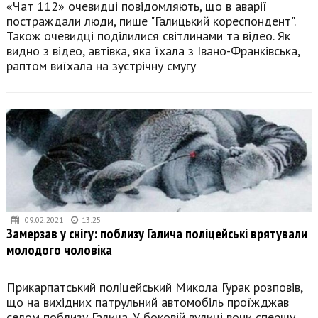
«Чат 112» очевидці повідомляють, що в аварії
постраждали люди, пише "Галицький кореспондент".
Також очевидці поділилися світлинами та відео. Як
видно з відео, автівка, яка їхала з Івано-Франківська,
раптом виїхала на зустрічну смугу
09.02.2021
13:25
Замерзав у снігу: поблизу Галича поліцейські врятували
молодого чоловіка
Прикарпатський поліцейський Микола Гурак розповів,
що на вихідних патрульний автомобіль проїжджав
селом поблизу Галича. У боковій вулиці вони спершу