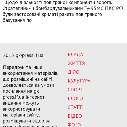
"Щодо діяльності повітряної компоненти ворога.
Стратегічними бомбардувальниками Ту-95МС ПКС РФ
були застосовані крилаті ракети повітряного
базування по
ВЛАДА
2015 gk-press.if.ua
ЖИТТЯ
Передрук та інше
ДІЛО
використання матеріалів,
що розміщені на сайті
КУЛЬТУРА
дозволяється за умови
СПОРТ
посилання на gk-
press.if.ua Інтернет-
БЛОГИ
видання можуть
СТАТТІ
використовувати
матеріали сайту,
ВІДЕО
розміщувати відео за
ФОТО
умови гіперпосилання на