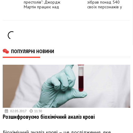
вікенд
престолів": Джордж
зібрав понад 540
Мартін працює над
своїх персонажів у
сценаріями для
новому
трьох мультфільмів
короткометражному
фільмі (трейлер)
ПОПУЛЯРНІ НОВИНИ
02.05.2017
11:30
Розшифровуємо біохімічний аналіз крові
Біохімічний аналіз крові – це дослідження, яке