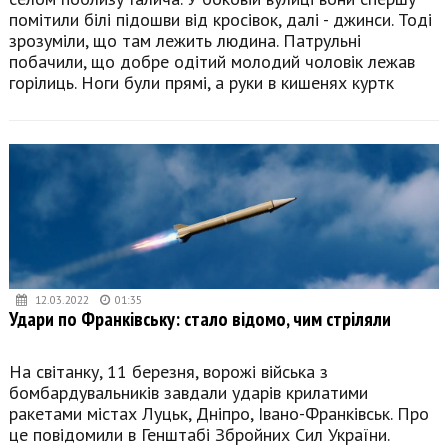
помітили білі підошви від кросівок, далі - джинси. Тоді
зрозуміли, що там лежить людина. Патрульні
побачили, що добре одітий молодий чоловік лежав
горілиць. Ноги були прямі, а руки в кишенях куртк
12.03.2022
01:35
Удари по Франківську: стало відомо, чим стріляли
На світанку, 11 березня, ворожі війська з
бомбардувальників завдали ударів крилатими
ракетами містах Луцьк, Дніпро, Івано-Франківськ. Про
це повідомили в Генштабі Збройних Сил України.