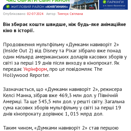
Опубліковано:
02-07-2024
Автор:
Тимчук Світлана
Він збирає кошти швидше, ніж будь-яке анімаційне
кіно в історії.
Продовження мультфільму «Думками навиворіт 2»
(Inside Out 2) від Disney та Pixar зібрало вже понад
один мільярд американських доларів касових зборів у
світі за перші 19 днів після виходу в кінопрокат. Як
передає
Укрінформ
, про це повідомляє The
Hollywood Reporter.
Зазначається, що «Думками навиворіт 2», режисера
Келсі Манна, зібрав вже 469,3 млн дол. у Північній
Америці. Та ще 545,5 млн дол. у решті світу. Загальна
сума касових зборів мультфільму у світі за перші 19
днів кінопрокату дорівнює 1, 015 млрд дол.
Таким чином, «Думками навиворіт 2» став першою