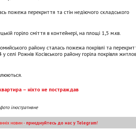
ась пожежа перекриття та стін недіючого складського
цькій горіло сміття в контейнері, на площі 1,5 м.кв.
Коломийського району сталась пожежа покрівлі та перекрит
4 у селі Рожнів Косівського району горіла покрівля житло
влюються.
 квартира – ніхто не постраждав
фото ілюстративне
анніх новин -
приєднуйтесь до нас у Telegram
!