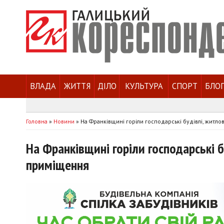
ВЛАДА
ЖИТТЯ
ДІЛО
КУЛЬТУРА
СПОРТ
БЛО
Головна
»
Новини
»
На Франківщині горіли господарські будівлі, житл
На Франківщині горіли господарські б
приміщення