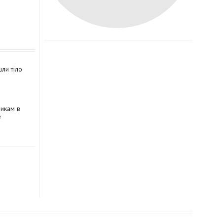
ли тіло
никам в
е