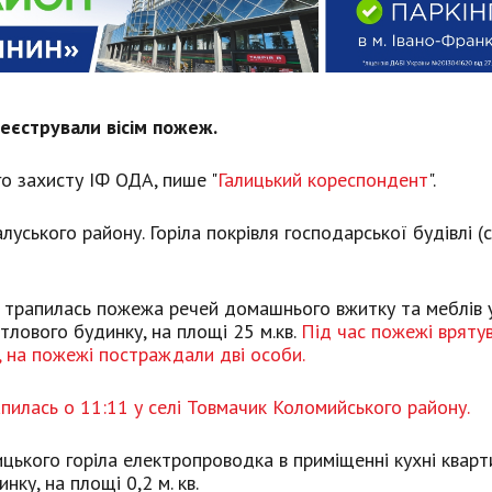
реєстрували вісім пожеж.
го захисту ІФ ОДА, пише "
Галицький кореспондент
".
уського району. Горіла покрівля господарської будівлі (
і трапилась пожежа речей домашнього вжитку та меблів 
тлового будинку, на площі 25 м.кв.
Під час пожежі врятув
ж, на пожежі постраждали дві особи.
пилась о 11:11 у селі Товмачик Коломийського району.
ницького горіла електропроводка в приміщенні кухні кварт
ку, на площі 0,2 м. кв.