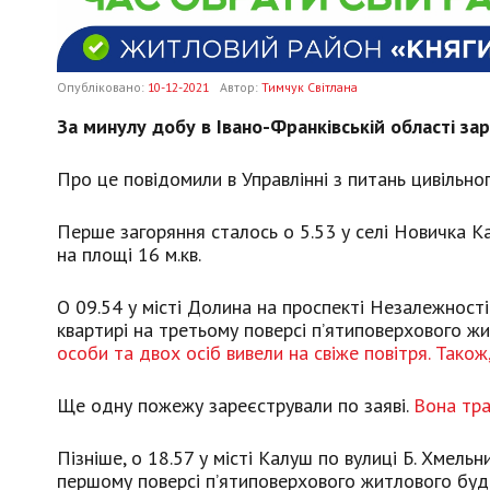
Опубліковано:
10-12-2021
Автор:
Тимчук Світлана
За минулу добу в Івано-Франківській області за
Про це повідомили в Управлінні з питань цивільно
Перше загоряння сталось о 5.53 у селі Новичка Кал
на площі 16 м.кв.
О 09.54 у місті Долина на проспекті Незалежност
квартирі на третьому поверсі п’ятиповерхового жи
особи та двох осіб вивели на свіже повітря. Тако
Ще одну пожежу зареєстрували по заяві.
Вона тра
Пізніше, о 18.57 у місті Калуш по вулиці Б. Хмель
першому поверсі п’ятиповерхового житлового будин