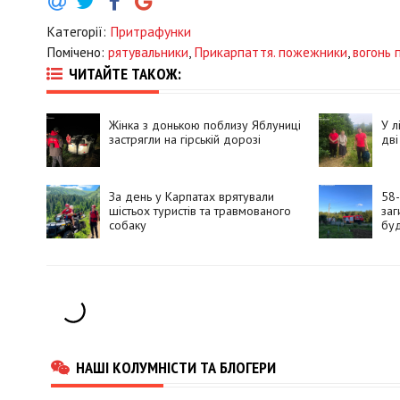
Категорії:
Притрафунки
Помічено:
рятувальники
,
Прикарпаття. пожежники
,
вогонь
ЧИТАЙТЕ ТАКОЖ:
Жінка з донькою поблизу Яблуниці
У л
застрягли на гірській дорозі
дві
За день у Карпатах врятували
58-
шістьох туристів та травмованого
заг
собаку
бу
НАШІ КОЛУМНІСТИ ТА БЛОГЕРИ