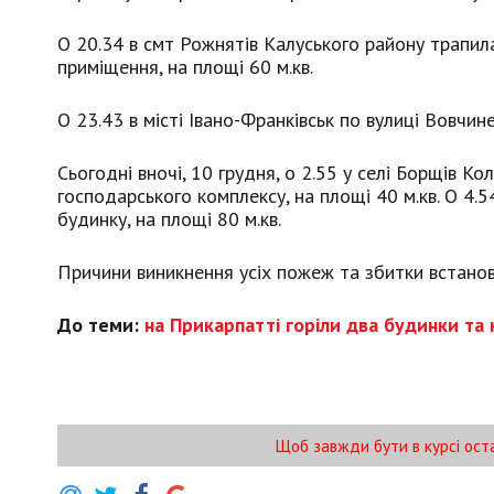
О 20.34 в смт Рожнятів Калуського району трапил
приміщення, на площі 60 м.кв.
О 23.43 в місті Івано-Франківськ по вулиці Вовчине
Сьогодні вночі, 10 грудня, о 2.55 у селі Борщів 
господарського комплексу, на площі 40 м.кв.
О 4.5
будинку, на площі 80 м.кв.
Причини виникнення усіх пожеж та збитки встано
До теми:
на Прикарпатті горіли два будинки та
Щоб завжди бути в курсі ост