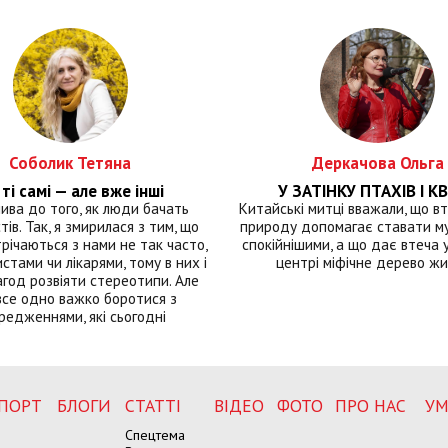
Соболик Тетяна
Деркачова Ольга
ті самі — але вже інші
У ЗАТІНКУ ПТАХІВ І КВ
лива до того, як люди бачать
Китайські митці вважали, що вт
тів. Так, я змирилася з тим, що
природу допомагає ставати м
річаються з нами не так часто,
спокійнішими, а що дає втеча у 
истами чи лікарями, тому в них і
центрі міфічне дерево ж
год розвіяти стереотипи. Але
все одно важко боротися з
редженнями, які сьогодні
ПОРТ
БЛОГИ
СТАТТІ
ВІДЕО
ФОТО
ПРО НАС
УМ
Спецтема