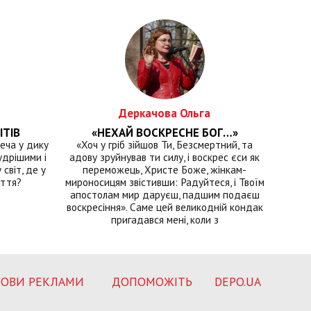
Деркачова Ольга
ІТІВ
«НЕХАЙ ВОСКРЕСНЕ БОГ…»
еча у дику
«Хоч у гріб зійшов Ти, Безсмертний, та
удрішими і
адову зруйнував ти силу, і воскрес єси як
світ, де у
переможець, Христе Боже, жінкам-
иття?
мироносицям звістивши: Радуйтеся, і Твоїм
апостолам мир даруєш, падшим подаєш
воскресіння». Саме цей великодній кондак
пригадався мені, коли з
ОВИ РЕКЛАМИ
ДОПОМОЖІТЬ
DEPO.UA