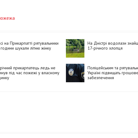
 пожежа
ісі на Прикарпатті рятувальники
На Дністрі водолази знайш
 години шукали літню жінку
17-річного хлопця
річний прикарпатець ледь не
Поліцейським та рятуваль
инув під час пожежі у власному
Україні підвищать грошов
динку
забезпечення