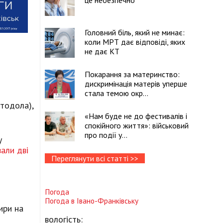
це небезпечно
Головний біль, який не минає:
коли МРТ дає відповіді, яких
не дає КТ
Покарання за материнство:
дискримінація матерів уперше
стала темою окр...
стодола),
«Нам буде не до фестивалів і
спокійного життя»: військовий
про події у...
у
али дві
Переглянути всі статті >>
Погода
Погода в
Івано-Франківську
ири на
вологість: