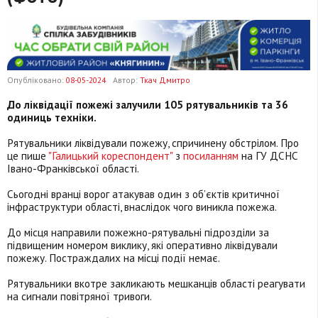
Опубліковано:
08-05-2024
Автор:
Ткач Дмитро
До ліквідації пожежі залучили 105 рятувальників та 36
одиниць техніки.
Рятувальники ліквідували пожежу, спричинену обстрілом. Про
це пише
"Галицький кореспондент"
з
посиланням
на ГУ ДСНС
Івано-Франківської області.
Сьогодні вранці ворог атакував один з об’єктів критичної
інфраструктури області, внаслідок чого виникла пожежа.
До місця направили пожежно-рятувальні підрозділи за
підвищеним номером виклику, які оперативно ліквідували
пожежу. Постраждалих на місці події немає.
Рятувальники вкотре закликають мешканців області реагувати
на сигнали повітряної тривоги.