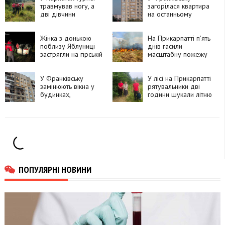
травмував ногу, а
загорілася квартира
дві дівчини
на останньому
заблукали під час
поверсі
спуску
Жінка з донькою
На Прикарпатті п’ять
поблизу Яблуниці
днів гасили
застрягли на гірській
масштабну пожежу
дорозі
торфу
У Франківську
У лісі на Прикарпатті
замінюють вікна у
рятувальники дві
будинках,
години шукали літню
пошкоджених
жінку
російською атакою
ПОПУЛЯРНІ НОВИНИ