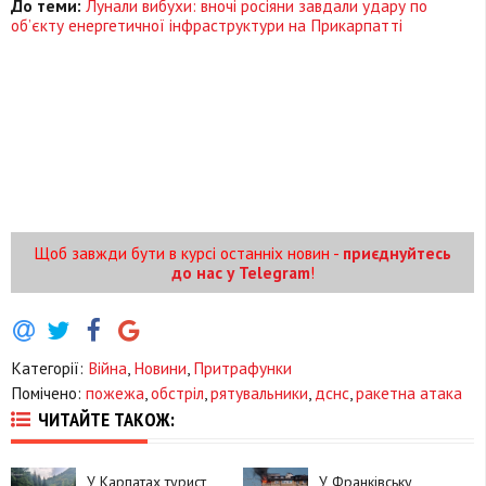
До теми:
Лунали вибухи: вночі росіяни завдали удару по
об’єкту енергетичної інфраструктури на Прикарпатті
Щоб завжди бути в курсі останніх новин -
приєднуйтесь
до нас у Telegram
!
Категорії:
Війна
,
Новини
,
Притрафунки
Помічено:
пожежа
,
обстріл
,
рятувальники
,
дснс
,
ракетна атака
ЧИТАЙТЕ ТАКОЖ:
У Карпатах турист
У Франківську