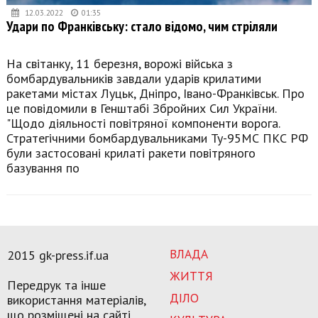
12.03.2022
01:35
Удари по Франківську: стало відомо, чим стріляли
На світанку, 11 березня, ворожі війська з
бомбардувальників завдали ударів крилатими
ракетами містах Луцьк, Дніпро, Івано-Франківськ. Про
це повідомили в Генштабі Збройних Сил України.
"Щодо діяльності повітряної компоненти ворога.
Стратегічними бомбардувальниками Ту-95МС ПКС РФ
були застосовані крилаті ракети повітряного
базування по
ВЛАДА
2015 gk-press.if.ua
ЖИТТЯ
Передрук та інше
ДІЛО
використання матеріалів,
що розміщені на сайті