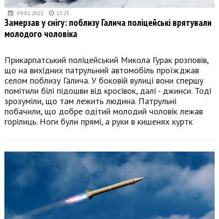
09.02.2021
13:25
Замерзав у снігу: поблизу Галича поліцейські врятували
молодого чоловіка
Прикарпатський поліцейський Микола Гурак розповів,
що на вихідних патрульний автомобіль проїжджав
селом поблизу Галича. У боковій вулиці вони спершу
помітили білі підошви від кросівок, далі - джинси. Тоді
зрозуміли, що там лежить людина. Патрульні
побачили, що добре одітий молодий чоловік лежав
горілиць. Ноги були прямі, а руки в кишенях куртк