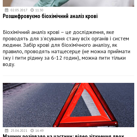
02.05.2017
11:30
Розшифровуємо біохімічний аналіз крові
Біохімічний аналіз крові – це дослідження, яке
проводять для з’ясування стану всіх органів і систем
людини. Забір крові для біохімічного аналізу, як
правило, проводять натщесерце (не можна приймати
їжу і пити рідину за 6-12 годин), можна пити тільки
воду.
25.06.2021
16:49
Машину розірвало на частини: відео зіткнення двох