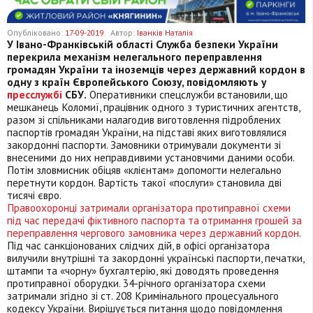
Опубліковано:
17-09-2019
Автор:
Іванків Наталія
У Івано-Франківській області Служба безпеки України
перекрила механізм нелегального переправлення
громадян України та іноземців через державний кордон в
одну з країн Європейського Союзу, повідомляють у
пресслужбі
СБУ.
Оперативники спецслужби встановили, що
мешканець Коломиї, працівник одного з туристичних агентств,
разом зі спільниками налагодив виготовлення підроблених
паспортів громадян України, на підставі яких виготовля
лися
закордонні паспорти. Замовники отримували документи зі
внесеними до них неправдивими установчими даними особи.
Потім зловмисник обіцяв «клієнтам» допомогти нелегально
перетнути кордон. Вартість такої «послуги» становила дві
тисячі євро.
Правоохоронці затримали організатора протиправної схеми
під час передачі фіктивного паспорта та отримання грошей за
переправлення чергового замовника через державний кордон
.
Під час санкціонованих слідчих дій, в офісі організатора
вилучили внутрішні та закордонні українські паспорти, печатки,
штампи та «чорну» бухгалтерію, які доводять проведення
протиправної оборудки. 34-річного організатора схеми
затримали згідно зі ст. 208 Кримінального процесуального
кодексу України. Вирішується питання щодо повідомлення