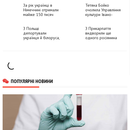
паспорта
Латвії групу
За рік українці в
нелегалів
Тетяна Бойко
Німеччині отримали
очолила Управління
майже 150 тисяч
культури Івано-
паспортів
Франківської області
З Польщі
З Прикарпаття
депортували
видворили ще
українця й білоруса,
одного росіянина
яких впіймали на
перевезенні
нелегальних
мігрантів
ПОПУЛЯРНІ НОВИНИ