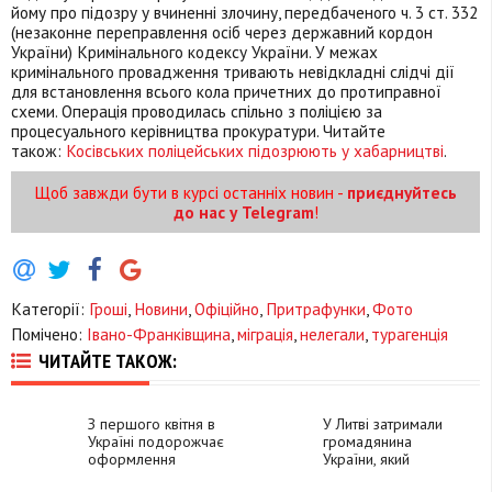
йому про підозру у вчиненні злочину, передбаченого ч. 3 ст. 332
(незаконне переправлення осіб через державний кордон
України) Кримінального кодексу України. У межах
кримінального провадження тривають невідкладні слідчі дії
для встановлення всього кола причетних до протиправної
схеми. Операція проводилась спільно з поліцією за
процесуального керівництва прокуратури. Читайте
також:
Косівських поліцейських підозрюють у хабарництві
.
Щоб завжди бути в курсі останніх новин -
приєднуйтесь
до нас у Telegram
!
Категорії:
Гроші
,
Новини
,
Офіційно
,
Притрафунки
,
Фото
Помічено:
Івано-Франківщина
,
міграція
,
нелегали
,
турагенція
ЧИТАЙТЕ ТАКОЖ:
З першого квітня в
У Литві затримали
Україні подорожчає
громадянина
оформлення
України, який
закордонного
намагався вивезти з