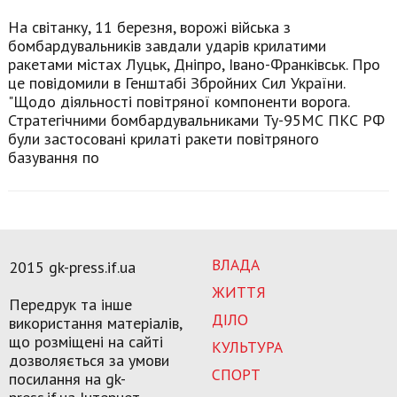
На світанку, 11 березня, ворожі війська з
бомбардувальників завдали ударів крилатими
ракетами містах Луцьк, Дніпро, Івано-Франківськ. Про
це повідомили в Генштабі Збройних Сил України.
"Щодо діяльності повітряної компоненти ворога.
Стратегічними бомбардувальниками Ту-95МС ПКС РФ
були застосовані крилаті ракети повітряного
базування по
ВЛАДА
2015 gk-press.if.ua
ЖИТТЯ
Передрук та інше
ДІЛО
використання матеріалів,
що розміщені на сайті
КУЛЬТУРА
дозволяється за умови
СПОРТ
посилання на gk-