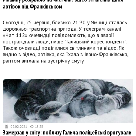
автівок під Франківськом
Сьогодні, 25 червня, близько 21:30 у Ямниці сталась
дорожньо-траспортна пригода. У телеграм-каналі
«Чат 112» очевидці повідомляють, що в аварії
постраждали люди, пише "Галицький кореспондент".
Також очевидці поділилися світлинами та відео. Як
видно з відео, автівка, яка їхала з Івано-Франківська,
раптом виїхала на зустрічну смугу
09.02.2021
13:25
Замерзав у снігу: поблизу Галича поліцейські врятували