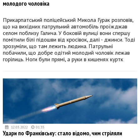
молодого чоловіка
Прикарпатський поліцейський Микола Гурак розповів,
що на вихідних патрульний автомобіль проїжджав
селом поблизу Галича. У боковій вулиці вони спершу
помітили білі підошви від кросівок, далі - джинси. Тоді
зрозуміли, що там лежить людина. Патрульні
побачили, що добре одітий молодий чоловік лежав
горілиць. Ноги були прямі, а руки в кишенях куртк
12.03.2022
01:35
Удари по Франківську: стало відомо, чим стріляли