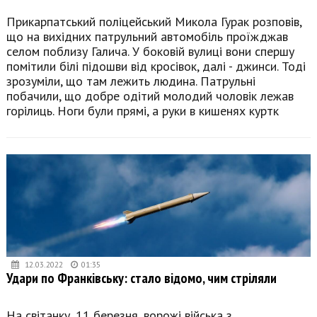
Прикарпатський поліцейський Микола Гурак розповів,
що на вихідних патрульний автомобіль проїжджав
селом поблизу Галича. У боковій вулиці вони спершу
помітили білі підошви від кросівок, далі - джинси. Тоді
зрозуміли, що там лежить людина. Патрульні
побачили, що добре одітий молодий чоловік лежав
горілиць. Ноги були прямі, а руки в кишенях куртк
12.03.2022
01:35
Удари по Франківську: стало відомо, чим стріляли
На світанку, 11 березня, ворожі війська з