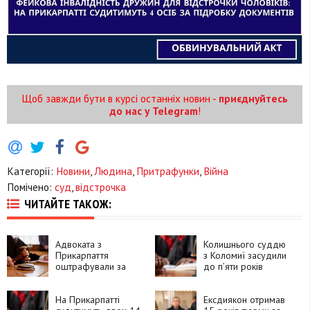
Щоб завжди бути в курсі останніх новин -
приєднуйтесь
до нас у Telegram
!
Категорії:
Новини
,
Людина
,
Притрафунки
,
Війна
Помічено:
суд
,
відстрочка
ЧИТАЙТЕ ТАКОЖ:
Адвоката з
Колишнього суддю
Прикарпаття
з Коломиї засудили
оштрафували за
до п’яти років
зловживання
ув’язнення за хабар
впливом
На Прикарпатті
Ексдиякон отримав