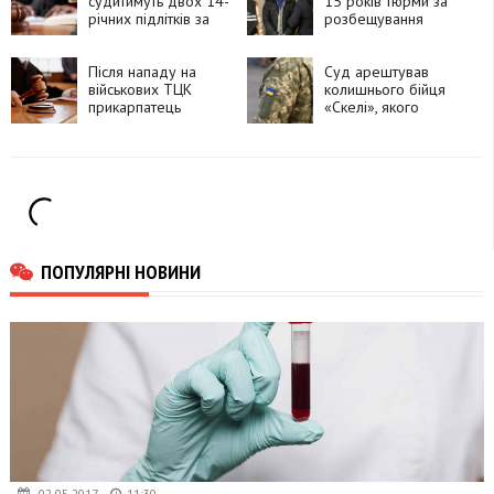
судитимуть двох 14-
15 років тюрми за
річних підлітків за
розбещування
замах на вбивство
власної доньки
чоловіка
Після нападу на
Суд арештував
військових ТЦК
колишнього бійця
прикарпатець
«Скелі», якого
перерахував 150
підозрюють у
тисяч гривень на
побитті капелана та
ЗСУ
офіцера
ПОПУЛЯРНІ НОВИНИ
02.05.2017
11:30