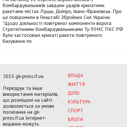
бомбардувальників завдали ударів крилатими
ракетами містах Луцьк, Дніпро, Івано-Франківськ. Про
це повідомили в Генштабі Збройних Сил України.
"Щодо діяльності повітряної компоненти ворога.
Стратегічними бомбардувальниками Ту-95МС ПКС РФ
були застосовані крилаті ракети повітряного
базування по
ВЛАДА
2015 gk-press.if.ua
ЖИТТЯ
Передрук та інше
ДІЛО
використання матеріалів,
що розміщені на сайті
КУЛЬТУРА
дозволяється за умови
СПОРТ
посилання на gk-
press.if.ua Інтернет-
БЛОГИ
видання можуть