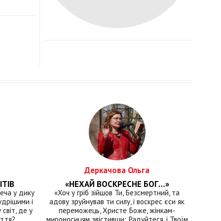
Деркачова Ольга
ІТІВ
«НЕХАЙ ВОСКРЕСНЕ БОГ…»
еча у дику
«Хоч у гріб зійшов Ти, Безсмертний, та
удрішими і
адову зруйнував ти силу, і воскрес єси як
світ, де у
переможець, Христе Боже, жінкам-
иття?
мироносицям звістивши: Радуйтеся, і Твоїм