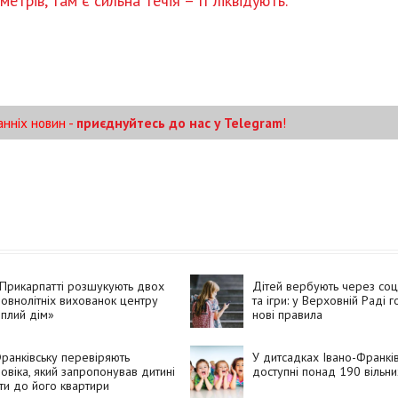
етрів, там є сильна течія – її ліквідують.
анніх новин -
приєднуйтесь до нас у Telegram
!
Прикарпатті розшукують двох
Дітей вербують через со
овнолітніх вихованок центру
та ігри: у Верховній Раді г
плий дім»
нові правила
ранківську перевіряють
У дитсадках Івано-Франкі
овіка, який запропонував дитині
доступні понад 190 вільни
ти до його квартири