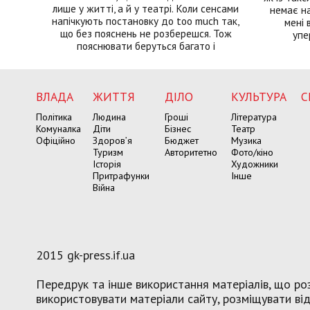
лише у житті, а й у театрі. Коли сенсами
немає на
напічкують постановку до too much так,
мені 
що без пояснень не розберешся. Тож
упе
пояснювати беруться багато і
ВЛАДА
ЖИТТЯ
ДІЛО
КУЛЬТУРА
С
Політика
Людина
Гроші
Література
Комуналка
Діти
Бізнес
Театр
Офіційно
Здоров’я
Бюджет
Музика
Туризм
Авторитетно
Фото/кіно
Історія
Художники
Притрафунки
Інше
Війна
2015 gk-press.if.ua
Передрук та інше використання матеріалів, що роз
використовувати матеріали сайту, розміщувати віде