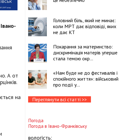
це небезпечно
Головний біль, який не минає:
Івано-
коли МРТ дає відповіді, яких
не дає КТ
Покарання за материнство:
пання
дискримінація матерів уперше
стала темою окр...
«Нам буде не до фестивалів і
но. А от
спокійного життя»: військовий
цінків.
про події у...
ається на
Переглянути всі статті >>
Погода
Погода в
Івано-Франківську
и
вологість: