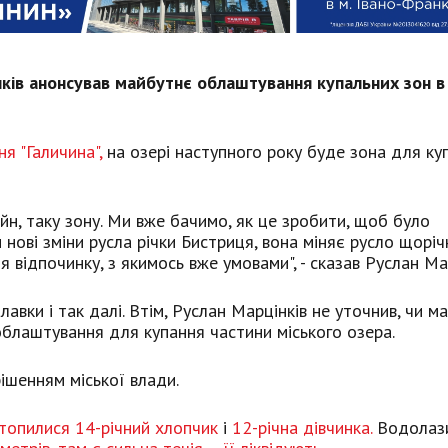
ків анонсував майбутнє облаштування купальних зон в 
я "Галичина",
на озері наступного року буде зона для ку
йн, таку зону. Ми вже бачимо, як це зробити, щоб було
ові зміни русла річки Бистриця, вона міняє русло щоріч
 відпочинку, з якимось вже умовами", - сказав Руслан Мар
 лавки і так далі. Втім, Руслан Марцінків не уточнив, чи м
 облаштування для купання частини міського озера.
рішенням міської влади.
топилися 14-річний хлопчик
і
12-річна дівчинка.
Водолаз