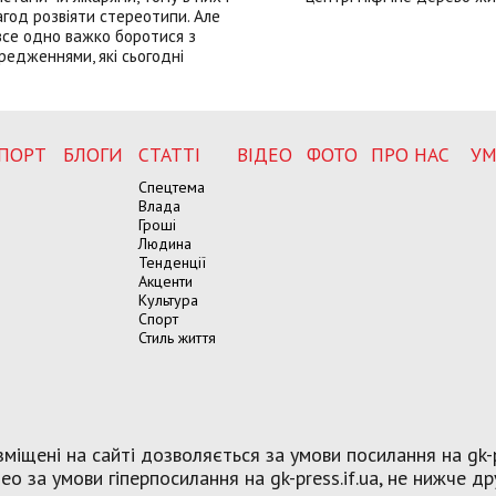
год розвіяти стереотипи. Але
все одно важко боротися з
редженнями, які сьогодні
ПОРТ
БЛОГИ
СТАТТІ
ВІДЕО
ФОТО
ПРО НАС
УМ
Спецтема
Влада
Гроші
Людина
Тенденції
Акценти
Культура
Спорт
Стиль життя
міщені на сайті дозволяється за умови посилання на gk-p
о за умови гіперпосилання на gk-press.if.ua, не нижче др