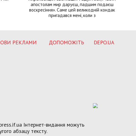
апостолам мир даруєш, падшим подаєш
воскресіння». Саме цей великодній кондак
пригадався мені, коли з
ОВИ РЕКЛАМИ
ДОПОМОЖІТЬ
DEPO.UA
ress.if.ua Інтернет-видання можуть
угого абзацу тексту.