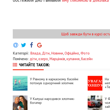
обстежили дно і виявили
яму глибиною в декілька м
Щоб завжди бути в курсі ост
Категорії:
Влада
,
Діти
,
Новини
,
Офіційно
,
Фото
Помічено:
діти
,
озеро
,
Марцінків
,
купання
,
басейн
ЧИТАЙТЕ ТАКОЖ:
У Рівному в каркасному басейні
На 
потонув однорічний хлопчик
неп
«Те
У Калуші народився хлопчик-
У Ф
богатир
чол
зай