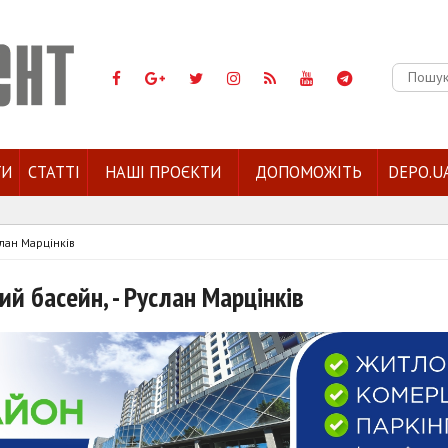
Пошук:
ГИ
СТАТТІ
НАШІ ПРОЄКТИ
ДОПОМОЖІТЬ
DEPO.U
слан Марцінків
й басейн, - Руслан Марцінків