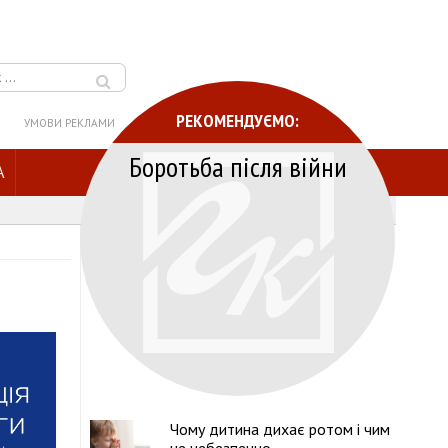
РЕКОМЕНДУЄМО:
УМОВИ РЕКЛАМИ
Боротьба після війни
A
Чому дитина дихає ротом і чим