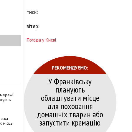
тиск:
вітер:
Погода у Києві
РЕКОМЕНДУЄМО:
У Франківську
планують
цмережі
облаштувати місце
отують
для поховання
домашніх тварин або
вська
запустити кремацію
х місць