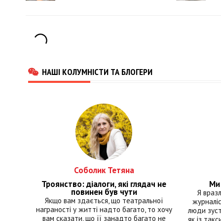
НАШІ КОЛУМНІСТИ ТА БЛОГЕРИ
Соболик Тетяна
Троянство: діалоги, які глядач не
Ми 
повинен був чути
Я враз
Якщо вам здається, що театральної
журналіс
награності у житті надто багато, то хочу
люди зуст
вам сказати, що її занадто багато не
як із такс