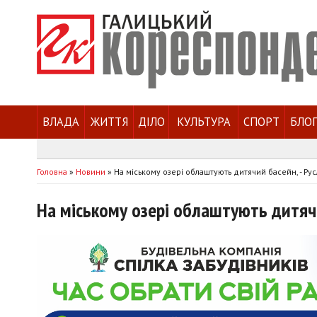
ВЛАДА
ЖИТТЯ
ДІЛО
КУЛЬТУРА
СПОРТ
БЛО
Головна
»
Новини
»
На міському озері облаштують дитячий басейн, - Ру
На міському озері облаштують дитячи