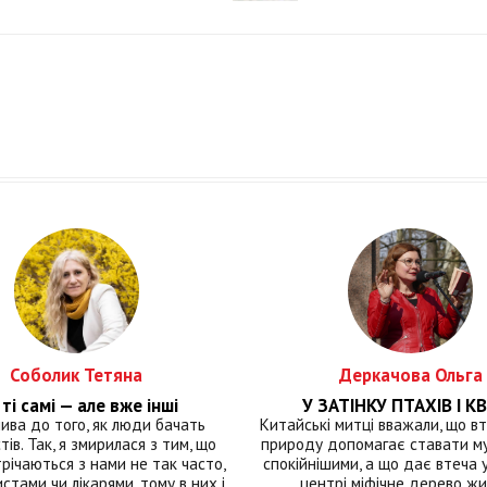
Соболик Тетяна
Деркачова Ольга
ті самі — але вже інші
У ЗАТІНКУ ПТАХІВ І КВ
лива до того, як люди бачать
Китайські митці вважали, що вт
тів. Так, я змирилася з тим, що
природу допомагає ставати м
річаються з нами не так часто,
спокійнішими, а що дає втеча у 
истами чи лікарями, тому в них і
центрі міфічне дерево ж