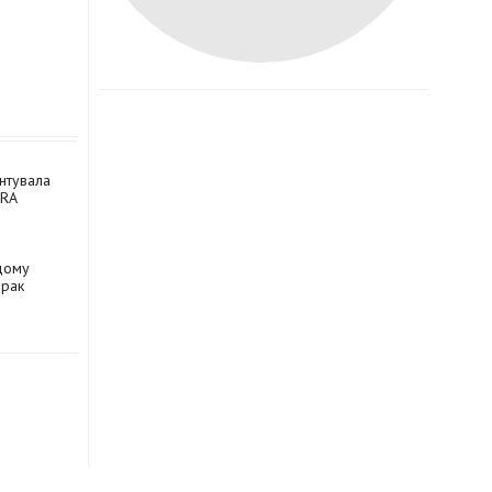
ентувала
DRA
одому
орак