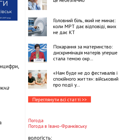
це небезпечно
Головний біль, який не минає:
коли МРТ дає відповіді, яких
не дає КТ
Покарання за материнство:
дискримінація матерів уперше
стала темою окр...
інцифри,
«Нам буде не до фестивалів і
спокійного життя»: військовий
про події у...
ожна
Переглянути всі статті >>
Погода
а
Погода в
Івано-Франківську
вологість: