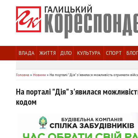
ВЛАДА
ЖИТТЯ
ДІЛО
КУЛЬТУРА
СПОРТ
БЛО
Головна
»
Новини
»
На порталі "Дія" з'явилася можливість отримати ві
На порталі "Дія" з'явилася можливіс
кодом