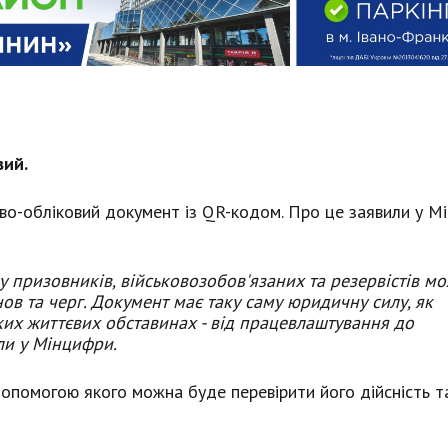
вий.
ово-обліковий документ із QR-кодом. Про це заявили у М
у призовників, військовозобов'язаних та резервістів м
анов та черг. Документ має таку саму юридичну силу, як
ких життєвих обставинах - від працевлаштування до
ли у Мінцифри.
опомогою якого можна буде перевірити його дійсність т