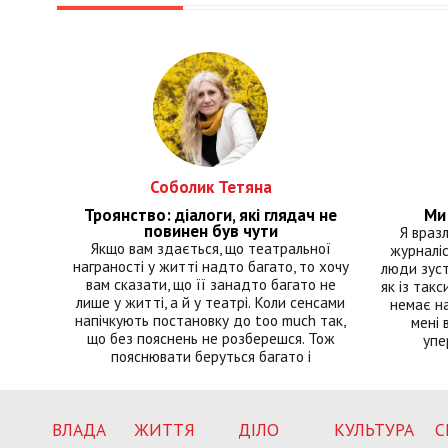
Соболик Тетяна
Троянство: діалоги, які глядач не
Ми 
повинен був чути
Я враз
Якщо вам здається, що театральної
журналіс
награності у житті надто багато, то хочу
люди зуст
вам сказати, що її занадто багато не
як із такс
лише у житті, а й у театрі. Коли сенсами
немає на
напічкують постановку до too much так,
мені 
що без пояснень не розберешся. Тож
упе
пояснювати беруться багато і
ВЛАДА
ЖИТТЯ
ДІЛО
КУЛЬТУРА
С