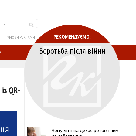
РЕКОМЕНДУЄМО:
УМОВИ РЕКЛАМИ
Боротьба після війни
A
із QR-
Чому дитина дихає ротом і чим