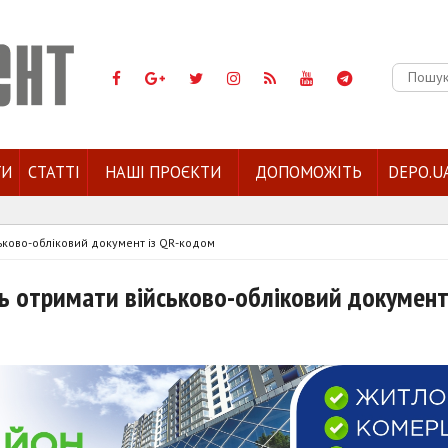
Пошук:
ГИ
СТАТТІ
НАШІ ПРОЄКТИ
ДОПОМОЖІТЬ
DEPO.U
йськово-обліковий документ із QR-кодом
ть отримати військово-обліковий документ 