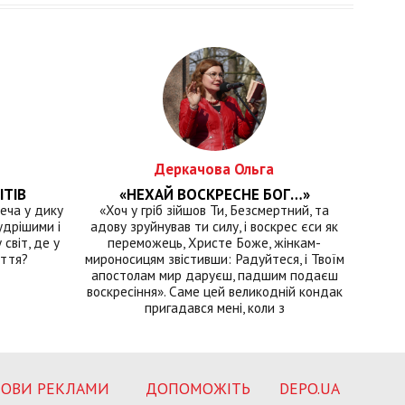
Деркачова Ольга
ІТІВ
«НЕХАЙ ВОСКРЕСНЕ БОГ…»
еча у дику
«Хоч у гріб зійшов Ти, Безсмертний, та
удрішими і
адову зруйнував ти силу, і воскрес єси як
світ, де у
переможець, Христе Боже, жінкам-
иття?
мироносицям звістивши: Радуйтеся, і Твоїм
апостолам мир даруєш, падшим подаєш
воскресіння». Саме цей великодній кондак
пригадався мені, коли з
ОВИ РЕКЛАМИ
ДОПОМОЖІТЬ
DEPO.UA