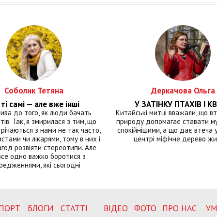
Соболик Тетяна
Деркачова Ольга
ті самі — але вже інші
У ЗАТІНКУ ПТАХІВ І КВ
лива до того, як люди бачать
Китайські митці вважали, що вт
тів. Так, я змирилася з тим, що
природу допомагає ставати м
річаються з нами не так часто,
спокійнішими, а що дає втеча у 
истами чи лікарями, тому в них і
центрі міфічне дерево ж
год розвіяти стереотипи. Але
все одно важко боротися з
редженнями, які сьогодні
ПОРТ
БЛОГИ
СТАТТІ
ВІДЕО
ФОТО
ПРО НАС
УМ