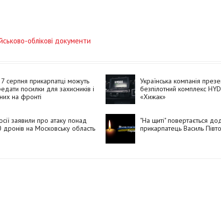
ійськово-облікові документи
7 серпня прикарпатці можуть
Українська компанія през
едати посилки для захисників і
безпілотний комплекс HY
них на фронті
«Хижак»
осії заявили про атаку понад
"На щиті" повертається д
 дронів на Московську область
прикарпатець Василь Півт