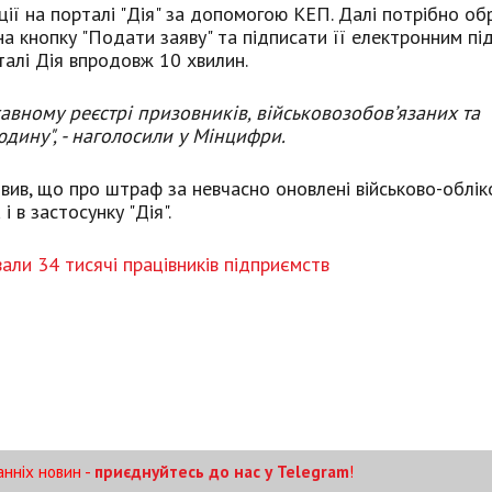
ї на порталі "Дія" за допомогою КЕП. Далі потрібно об
на кнопку "Подати заяву" та підписати її електронним пі
талі Дія впродовж 10 хвилин.
вному реєстрі призовників, військовозобов’язаних та
юдину",
- наголосили у Мінцифри.
вив, що про штраф за невчасно оновлені військово-обліко
 в застосунку "Дія".
али 34 тисячі працівників підприємств
анніх новин -
приєднуйтесь до нас у Telegram
!