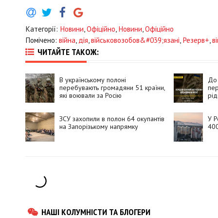
Категорії:
Новини
,
Офіційно
,
Новини
,
Офіційно
Помічено:
війна
,
дія
,
військовозобов&#039;язані
,
Резерв+
,
в
ЧИТАЙТЕ ТАКОЖ:
В українському полоні
До 
перебувають громадяни 51 країни,
пер
які воювали за Росію
рід
ЗСУ захопили в полон 64 окупантів
У Р
на Запорізькому напрямку
400
НАШІ КОЛУМНІСТИ ТА БЛОГЕРИ