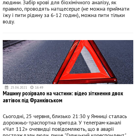
людини. Забір крові для біохімічного аналізу, як
правило, проводять натщесерце (не можна приймати
їжу і пити рідину за 6-12 годин), можна пити тільки
воду.
25.06.2021
16:49
Машину розірвало на частини: відео зіткнення двох
автівок під Франківськом
Сьогодні, 25 червня, близько 21:30 у Ямниці сталась
дорожньо-траспортна пригода. У телеграм-каналі
«Чат 112» очевидці повідомляють, що в аварії
постраждали люди, пише "Галицький кореспондент".