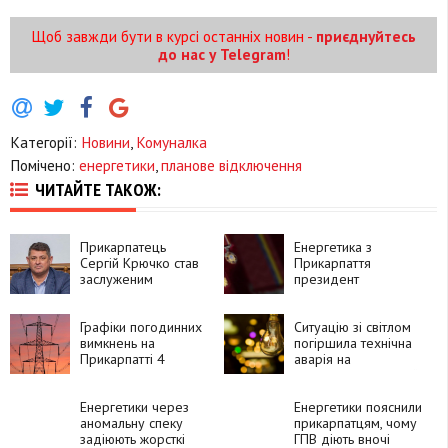
Щоб завжди бути в курсі останніх новин -
приєднуйтесь
до нас у Telegram
!
Категорії:
Новини
,
Комуналка
Помічено:
енергетики
,
планове відключення
ЧИТАЙТЕ ТАКОЖ:
Прикарпатець
Енергетика з
Сергій Крючко став
Прикарпаття
заслуженим
президент
енергетиком
відзначив орденом
України
«За заслуги» ІІІ
Графіки погодинних
ступеня
Ситуацію зі світлом
вимкнень на
погіршила технічна
Прикарпатті 4
аварія на
грудня
Південноукраїнській
АЕС
Енергетики через
Енергетики пояснили
аномальну спеку
прикарпатцям, чому
задіюють жорсткі
ГПВ діють вночі