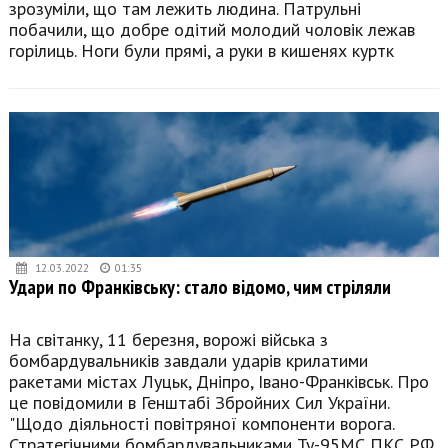
зрозуміли, що там лежить людина. Патрульні
побачили, що добре одітий молодий чоловік лежав
горілиць. Ноги були прямі, а руки в кишенях куртк
12.03.2022
01:35
Удари по Франківську: стало відомо, чим стріляли
На світанку, 11 березня, ворожі війська з
бомбардувальників завдали ударів крилатими
ракетами містах Луцьк, Дніпро, Івано-Франківськ. Про
це повідомили в Генштабі Збройних Сил України.
"Щодо діяльності повітряної компоненти ворога.
Стратегічними бомбардувальниками Ту-95МС ПКС РФ