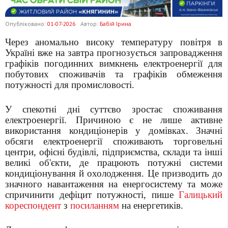
Опубліковано:
01-07-2026
Автор:
Бабій Ірина
Через аномально високу температуру повітря в
Україні вже на завтра прогнозується запровадження
графіків погодинних вимкнень електроенергії для
побутових споживачів та графіків обмеження
потужності для промисловості.
У спекотні дні суттєво зростає споживання
електроенергії. Причиною є не лише активне
використання кондиціонерів у домівках. Значні
обсяги електроенергії споживають торговельні
центри, офісні будівлі, підприємства, склади та інші
великі об'єкти, де працюють потужні системи
кондиціонування й охолодження. Це призводить до
значного навантаження на енергосистему та може
спричинити дефіцит потужності, пише
Галицький
кореспондент
з
посиланням
на енергетиків.