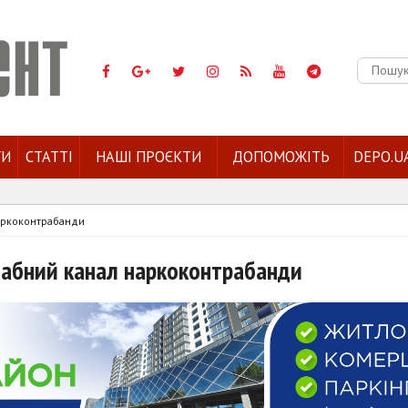
Пошук:
ГИ
СТАТТІ
НАШІ ПРОЄКТИ
ДОПОМОЖІТЬ
DEPO.U
наркоконтрабанди
табний канал наркоконтрабанди