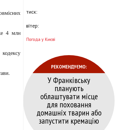
тиск:
овмісних
вітер:
же 4 млн
Погода у Києві
 кодексу
РЕКОМЕНДУЄМО:
тави.
У Франківську
планують
облаштувати місце
для поховання
домашніх тварин або
запустити кремацію