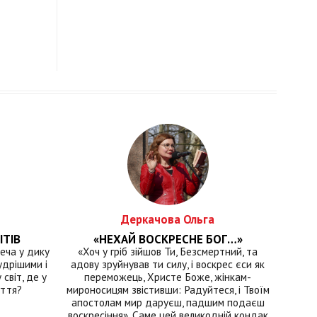
Деркачова Ольга
ІТІВ
«НЕХАЙ ВОСКРЕСНЕ БОГ…»
еча у дику
«Хоч у гріб зійшов Ти, Безсмертний, та
удрішими і
адову зруйнував ти силу, і воскрес єси як
світ, де у
переможець, Христе Боже, жінкам-
иття?
мироносицям звістивши: Радуйтеся, і Твоїм
апостолам мир даруєш, падшим подаєш
воскресіння». Саме цей великодній кондак