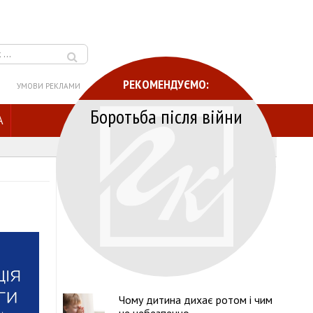
РЕКОМЕНДУЄМО:
УМОВИ РЕКЛАМИ
Боротьба після війни
A
Чому дитина дихає ротом і чим