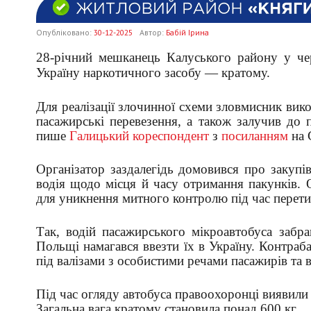
Опубліковано:
30-12-2025
Автор:
Бабій Ірина
28-річний мешканець Калуського району у чер
Україну наркотичного засобу — кратому.
Для реалізації злочинної схеми зловмисник вик
пасажирські перевезення, а також залучив до п
пише
Галицький кореспондент
з
посиланням
на 
Організатор заздалегідь домовився про закупі
водія щодо місця й часу отримання пакунків.
для уникнення митного контролю під час перет
Так, водій пасажирського мікроавтобуса забр
Польщі намагався ввезти їх в Україну. Контраб
під валізами з особистими речами пасажирів та
Під час огляду автобуса правоохоронці виявили
Загальна вага кратому становила понад 600 кг.