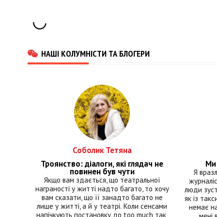
НАШІ КОЛУМНІСТИ ТА БЛОГЕРИ
Соболик Тетяна
Троянство: діалоги, які глядач не
Ми 
повинен був чути
Я враз
Якщо вам здається, що театральної
журналіс
награності у житті надто багато, то хочу
люди зуст
вам сказати, що її занадто багато не
як із такс
лише у житті, а й у театрі. Коли сенсами
немає на
напічкують постановку до too much так,
мені 