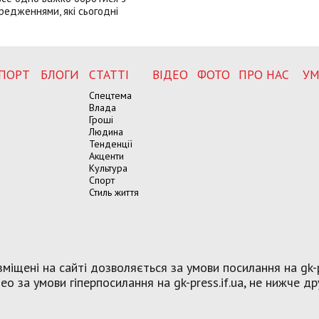
редженнями, які сьогодні
ПОРТ
БЛОГИ
СТАТТІ
ВІДЕО
ФОТО
ПРО НАС
УМ
Спецтема
Влада
Гроші
Людина
Тенденції
Акценти
Культура
Спорт
Стиль життя
міщені на сайті дозволяється за умови посилання на gk-p
о за умови гіперпосилання на gk-press.if.ua, не нижче др