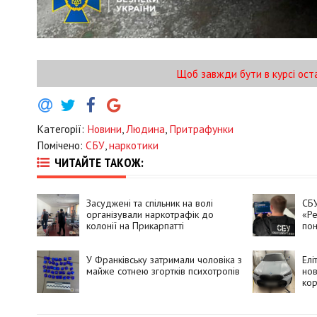
Щоб завжди бути в курсі ост
Категорії:
Новини
,
Людина
,
Притрафунки
Помічено:
СБУ
,
наркотики
ЧИТАЙТЕ ТАКОЖ:
Засуджені та спільник на волі
СБУ
організували наркотрафік до
«Ре
колонії на Прикарпатті
пон
У Франківську затримали чоловіка з
Елі
майже сотнею згортків психотропів
нов
кор