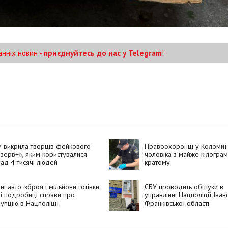
анніх новин -
приєднуйтесь до нас у Telegram
!
 викрила творців фейкового
Правоохоронці у Коломиї
зерв+», яким користувалися
чоловіка з майже кілогра
ад 4 тисячі людей
кратому
тні авто, зброя і мільйони готівки:
СБУ проводить обшуки в
і подробиці справи про
управлінні Нацполіції Іван
упцію в Нацполіції
Франківської області