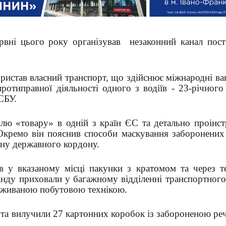
вні цього року організував
незаконний канал пост
ористав власний транспорт, що здійснює міжнародні ва
ротиправної діяльності одного з водіїв - 23-річного
СБУ.
влю «товару» в одній з країн ЄС та детально проінст
 Окремо він пояснив способи маскування заборонених
ину державного кордону.
ав у вказаному місці пакунки з кратомом та через т
анду приховали у багажному відділенні транспортного
 вживаною побутовою технікою.
 та вилучили 27 картонних коробок із забороненою р