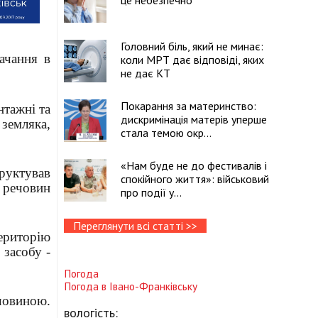
це небезпечно
Головний біль, який не минає:
ачання в
коли МРТ дає відповіді, яких
не дає КТ
Покарання за материнство:
нтажні та
дискримінація матерів уперше
 земляка,
стала темою окр...
«Нам буде не до фестивалів і
руктував
спокійного життя»: військовий
 речовин
про події у...
Переглянути всі статті >>
ериторію
 засобу -
Погода
Погода в
Івано-Франківську
ечовиною.
вологість: