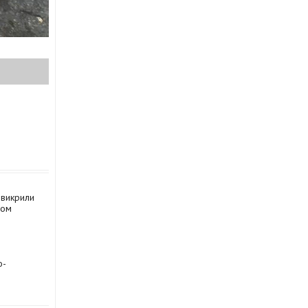
 викрили
мом
о-