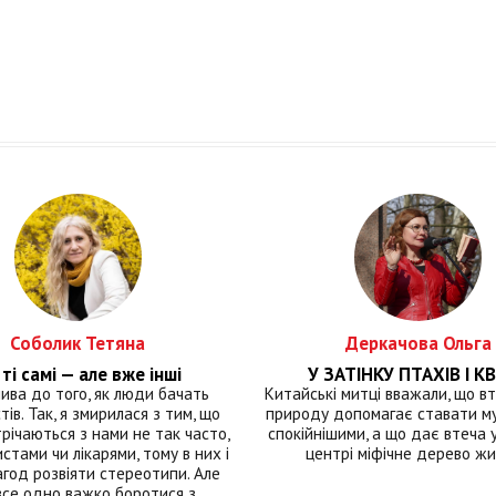
Соболик Тетяна
Деркачова Ольга
ті самі — але вже інші
У ЗАТІНКУ ПТАХІВ І КВ
лива до того, як люди бачать
Китайські митці вважали, що вт
тів. Так, я змирилася з тим, що
природу допомагає ставати м
річаються з нами не так часто,
спокійнішими, а що дає втеча у 
истами чи лікарями, тому в них і
центрі міфічне дерево ж
год розвіяти стереотипи. Але
все одно важко боротися з