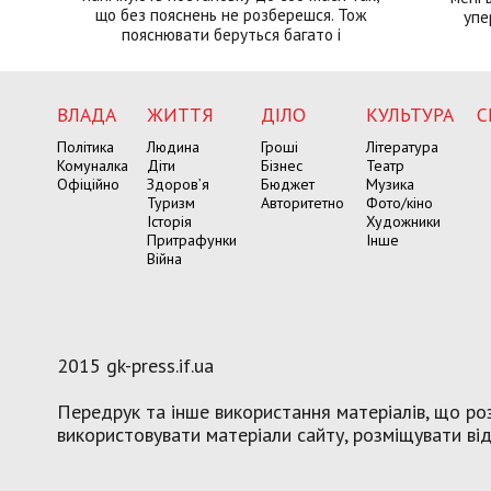
що без пояснень не розберешся. Тож
упе
пояснювати беруться багато і
ВЛАДА
ЖИТТЯ
ДІЛО
КУЛЬТУРА
С
Політика
Людина
Гроші
Література
Комуналка
Діти
Бізнес
Театр
Офіційно
Здоров’я
Бюджет
Музика
Туризм
Авторитетно
Фото/кіно
Історія
Художники
Притрафунки
Інше
Війна
2015 gk-press.if.ua
Передрук та інше використання матеріалів, що роз
використовувати матеріали сайту, розміщувати віде