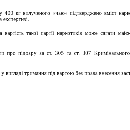
 у 400 кг вилученого «чаю» підтверджено вміст нарк
 експертизі.
 вартість такої партії наркотиків може сягати май
и про підозру за ст. 305 та ст. 307 Кримінального
 у вигляді тримання під вартою без права внесення зас