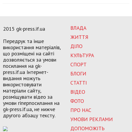
ВЛАДА
2015 gk-press.if.ua
ЖИТТЯ
Передрук та інше
ДІЛО
використання матеріалів,
що розміщені на сайті
КУЛЬТУРА
дозволяється за умови
СПОРТ
посилання на gk-
press.if.ua Інтернет-
БЛОГИ
видання можуть
СТАТТІ
використовувати
матеріали сайту,
ВІДЕО
розміщувати відео за
ФОТО
умови гіперпосилання на
gk-press.if.ua, не нижче
ПРО НАС
другого абзацу тексту.
УМОВИ РЕКЛАМИ
ДОПОМОЖІТЬ