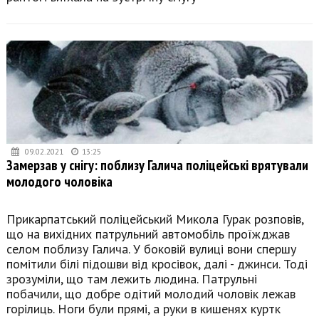
09.02.2021
13:25
Замерзав у снігу: поблизу Галича поліцейські врятували
молодого чоловіка
Прикарпатський поліцейський Микола Гурак розповів,
що на вихідних патрульний автомобіль проїжджав
селом поблизу Галича. У боковій вулиці вони спершу
помітили білі підошви від кросівок, далі - джинси. Тоді
зрозуміли, що там лежить людина. Патрульні
побачили, що добре одітий молодий чоловік лежав
горілиць. Ноги були прямі, а руки в кишенях куртк