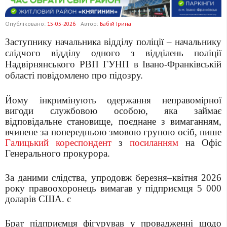
Опубліковано:
15-05-2026
Автор:
Бабій Ірина
Заступнику начальника відділу поліції – начальнику
слідчого відділу одного з відділень поліції
Надвірнянського РВП ГУНП в Івано-Франківській
області повідомлено про підозру.
Йому інкримінують одержання неправомірної
вигоди службовою особою, яка займає
відповідальне становище, поєднане з вимаганням,
вчинене за попередньою змовою групою осіб, пише
Галицький кореспондент
з
посиланням
на Офіс
Генерального прокурора.
За даними слідства, упродовж березня–квітня 2026
року правоохоронець вимагав у підприємця 5 000
доларів США. с
Брат підприємця фігурував у провадженні щодо