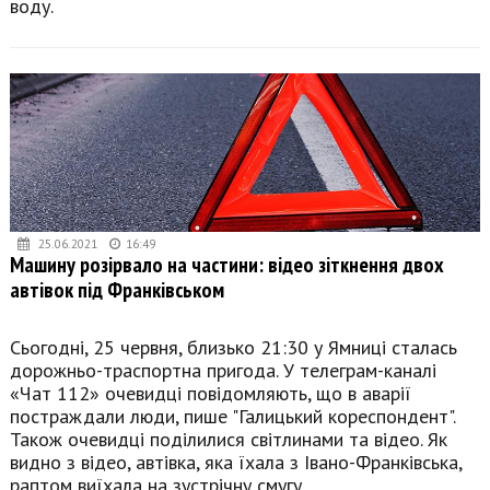
воду.
25.06.2021
16:49
Машину розірвало на частини: відео зіткнення двох
автівок під Франківськом
Сьогодні, 25 червня, близько 21:30 у Ямниці сталась
дорожньо-траспортна пригода. У телеграм-каналі
«Чат 112» очевидці повідомляють, що в аварії
постраждали люди, пише "Галицький кореспондент".
Також очевидці поділилися світлинами та відео. Як
видно з відео, автівка, яка їхала з Івано-Франківська,
раптом виїхала на зустрічну смугу