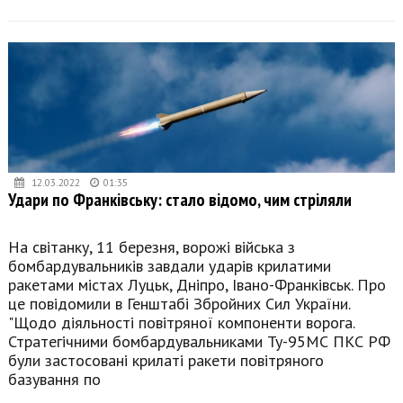
12.03.2022
01:35
Удари по Франківську: стало відомо, чим стріляли
На світанку, 11 березня, ворожі війська з
бомбардувальників завдали ударів крилатими
ракетами містах Луцьк, Дніпро, Івано-Франківськ. Про
це повідомили в Генштабі Збройних Сил України.
"Щодо діяльності повітряної компоненти ворога.
Стратегічними бомбардувальниками Ту-95МС ПКС РФ
були застосовані крилаті ракети повітряного
базування по