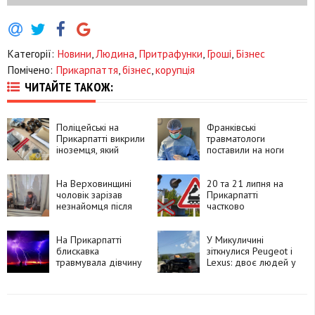
Категорії:
Новини
,
Людина
,
Притрафунки
,
Гроші
,
Бізнес
Помічено:
Прикарпаття
,
бізнес
,
корупція
ЧИТАЙТЕ ТАКОЖ:
Поліцейські на
Франківські
Прикарпатті викрили
травматологи
іноземця, який
поставили на ноги
замовляв
90-річну пацієнтку
психотропи через
після складної
Telegram і збував їх
На Верховинщині
операції
20 та 21 липня на
покупцям
чоловік зарізав
Прикарпатті
незнайомця після
частково
суперечки про
перекриють рух
політику та
через чотири
намагався видати
На Прикарпатті
залізничні переїзди
У Микуличині
вбивство за
блискавка
зіткнулися Peugeot і
самогубство
травмувала дівчину
Lexus: двоє людей у
лікарні