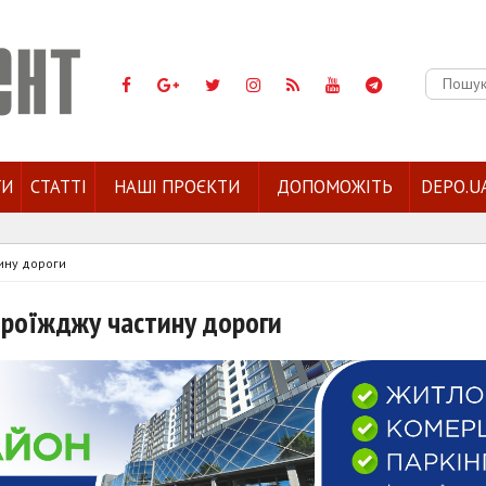
Пошук:
ГИ
СТАТТІ
НАШІ ПРОЄКТИ
ДОПОМОЖІТЬ
DEPO.U
ину дороги
проїжджу частину дороги