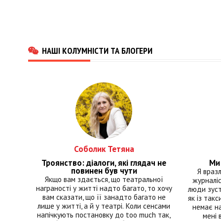
НАШІ КОЛУМНІСТИ ТА БЛОГЕРИ
Соболик Тетяна
Троянство: діалоги, які глядач не
Ми 
повинен був чути
Я враз
Якщо вам здається, що театральної
журналіс
награності у житті надто багато, то хочу
люди зуст
вам сказати, що її занадто багато не
як із такс
лише у житті, а й у театрі. Коли сенсами
немає на
напічкують постановку до too much так,
мені 