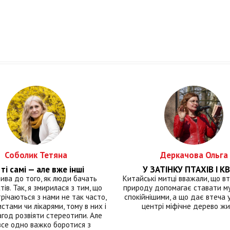
Соболик Тетяна
Деркачова Ольга
ті самі — але вже інші
У ЗАТІНКУ ПТАХІВ І КВ
лива до того, як люди бачать
Китайські митці вважали, що вт
тів. Так, я змирилася з тим, що
природу допомагає ставати м
річаються з нами не так часто,
спокійнішими, а що дає втеча у 
истами чи лікарями, тому в них і
центрі міфічне дерево ж
год розвіяти стереотипи. Але
все одно важко боротися з