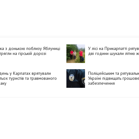
ка з донькою поблизу Яблуниці
У лісі на Прикарпатті ряту
трягли на гірській дорозі
дві години шукали літню ж
день у Карпатах врятували
Поліцейським та рятуваль
тьох туристів та травмованого
Україні підвищать грошов
аку
забезпечення