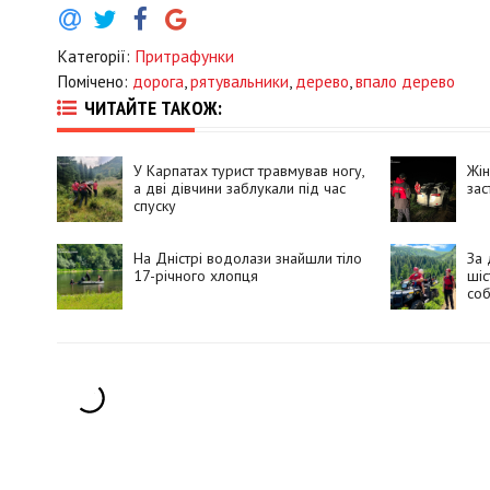
Категорії:
Притрафунки
Помічено:
дорога
,
рятувальники
,
дерево
,
впало дерево
ЧИТАЙТЕ ТАКОЖ:
У Карпатах турист травмував ногу,
Жін
а дві дівчини заблукали під час
зас
спуску
На Дністрі водолази знайшли тіло
За 
17-річного хлопця
шіс
соб