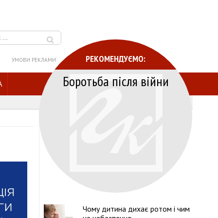
РЕКОМЕНДУЄМО:
УМОВИ РЕКЛАМИ
Боротьба після війни
A
Чому дитина дихає ротом і чим