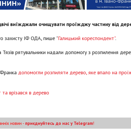
двічі виїжджали очищувати проїжджу частину від дер
го захисту ІФ ОДА, пише "
Галицький кореспондент"
.
та Тязів рятувальники надали допомогу з розпилення дере
І.Франка
допомогли розпиляти дерево, яке впало на про
т та врізався в дерево
анніх новин -
приєднуйтесь до нас у Telegram
!