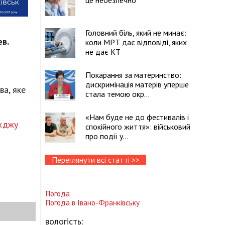
це небезпечно
Головний біль, який не минає:
ев.
коли МРТ дає відповіді, яких
не дає КТ
Покарання за материнство:
дискримінація матерів уперше
ва, яке
стала темою окр...
«Нам буде не до фестивалів і
їжджу
спокійного життя»: військовий
про події у...
Переглянути всі статті >>
Погода
Погода в
Івано-Франківську
вологість: