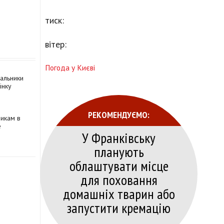
тиск:
вітер:
Погода у Києві
вальники
інку
РЕКОМЕНДУЄМО:
никам в
е
У Франківську
планують
облаштувати місце
для поховання
домашніх тварин або
запустити кремацію