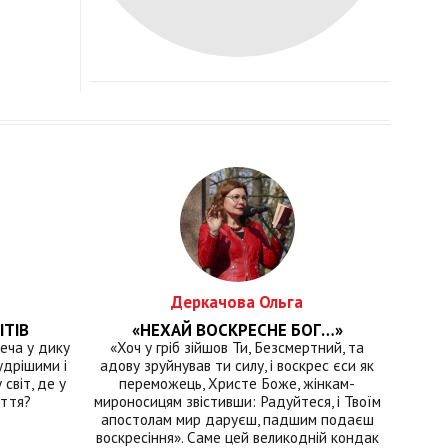
Деркачова Ольга
ІТІВ
«НЕХАЙ ВОСКРЕСНЕ БОГ…»
еча у дику
«Хоч у гріб зійшов Ти, Безсмертний, та
удрішими і
адову зруйнував ти силу, і воскрес єси як
світ, де у
переможець, Христе Боже, жінкам-
иття?
мироносицям звістивши: Радуйтеся, і Твоїм
апостолам мир даруєш, падшим подаєш
воскресіння». Саме цей великодній кондак