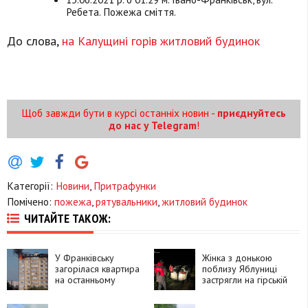
Ребета. Пожежа сміття.
До слова,
на Калущині горів житловий будинок
Щоб завжди бути в курсі останніх новин -
приєднуйтесь
до нас у Telegram
!
Категорії:
Новини
,
Притрафунки
Помічено:
пожежа
,
рятувальники
,
житловий будинок
ЧИТАЙТЕ ТАКОЖ:
У Франківську
Жінка з донькою
загорілася квартира
поблизу Яблуниці
на останньому
застрягли на гірській
поверсі
дорозі