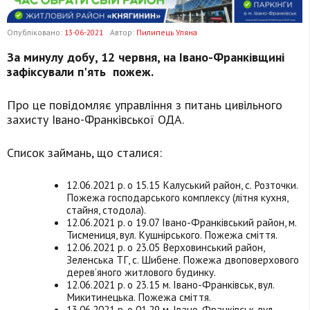
Опубліковано:
13-06-2021
Автор:
Пилипець Уляна
За минулу добу, 12 червня, на Івано-Франківщині
зафіксували п'ять пожеж.
Про це повідомляє управління з питань цивільного
захисту Івано-Франківської ОДА.
Список займань, що сталися:
12.06.2021 р. о 15.15 Калуський район, с. Розточки.
Пожежа господарського комплексу (літня кухня,
стайня, стодола).
12.06.2021 р. о 19.07 Івано-Франківський район, м.
Тисмениця, вул. Кушнірського. Пожежа сміття.
12.06.2021 р. о 23.05 Верховинський район,
Зеленська ТГ, с. Шибене. Пожежа двоповерхового
дерев’яного житлового будинку.
12.06.2021 р. о 23.15 м. Івано-Франківськ, вул.
Микитинецька. Пожежа сміття.
13.06.2021 р. о 01.29 м. Івано-Франківськ, вул.