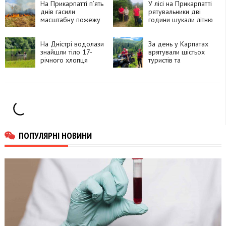
На Прикарпатті п’ять
У лісі на Прикарпатті
днів гасили
рятувальники дві
масштабну пожежу
години шукали літню
торфу
жінку
На Дністрі водолази
За день у Карпатах
знайшли тіло 17-
врятували шістьох
річного хлопця
туристів та
травмованого
собаку
ПОПУЛЯРНІ НОВИНИ