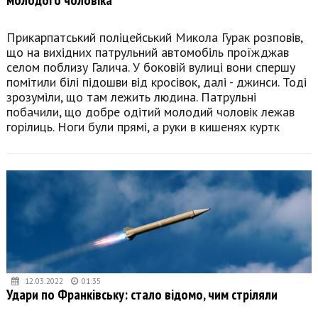
Прикарпатський поліцейський Микола Гурак розповів,
що на вихідних патрульний автомобіль проїжджав
селом поблизу Галича. У боковій вулиці вони спершу
помітили білі підошви від кросівок, далі - джинси. Тоді
зрозуміли, що там лежить людина. Патрульні
побачили, що добре одітий молодий чоловік лежав
горілиць. Ноги були прямі, а руки в кишенях куртк
12.03.2022
01:35
Удари по Франківську: стало відомо, чим стріляли