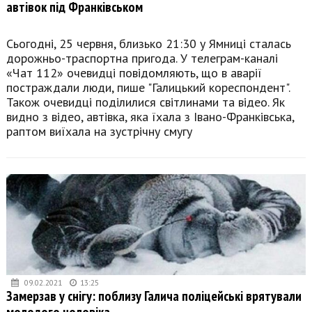
автівок під Франківськом
Сьогодні, 25 червня, близько 21:30 у Ямниці сталась
дорожньо-траспортна пригода. У телеграм-каналі
«Чат 112» очевидці повідомляють, що в аварії
постраждали люди, пише "Галицький кореспондент".
Також очевидці поділилися світлинами та відео. Як
видно з відео, автівка, яка їхала з Івано-Франківська,
раптом виїхала на зустрічну смугу
09.02.2021
13:25
Замерзав у снігу: поблизу Галича поліцейські врятували
молодого чоловіка