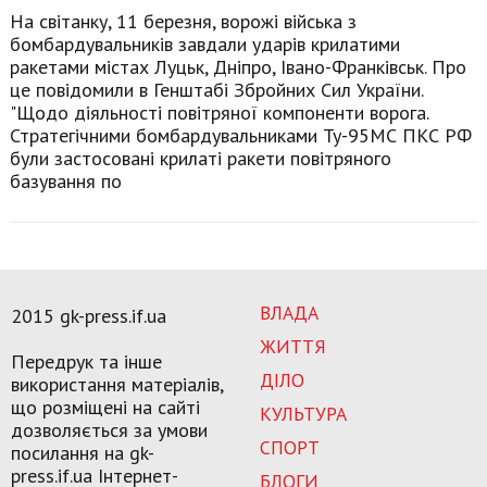
На світанку, 11 березня, ворожі війська з
бомбардувальників завдали ударів крилатими
ракетами містах Луцьк, Дніпро, Івано-Франківськ. Про
це повідомили в Генштабі Збройних Сил України.
"Щодо діяльності повітряної компоненти ворога.
Стратегічними бомбардувальниками Ту-95МС ПКС РФ
були застосовані крилаті ракети повітряного
базування по
ВЛАДА
2015 gk-press.if.ua
ЖИТТЯ
Передрук та інше
ДІЛО
використання матеріалів,
що розміщені на сайті
КУЛЬТУРА
дозволяється за умови
СПОРТ
посилання на gk-
press.if.ua Інтернет-
БЛОГИ