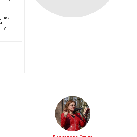
 двох
и
ину