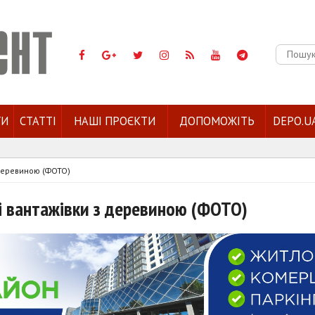
Пошук:
ГИ
СТАТТІ
НАШІ ПРОЄКТИ
ДОПОМОЖІТЬ
DEPO.U
з деревиною (ФОТО)
ві вантажівки з деревиною (ФОТО)