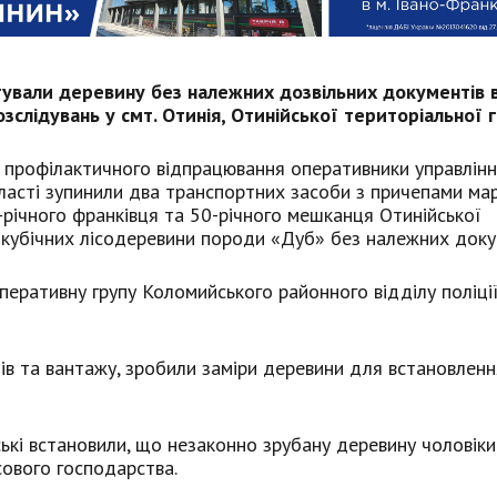
ртували деревину без належних дозвільних документів
слідувань у смт. Отинія, Отинійської територіальної 
ас профілактичного відпрацювання оперативники управлін
області зупинили два транспортних засоби з причепами ма
ічного франківця та 50-річного мешканця Отинійської
в кубічних лісодеревини породи «Дуб» без належних доку
перативну групу Коломийського районного відділу поліціі
обів та вантажу, зробили заміри деревини для встановлен
ські встановили, що незаконно зрубану деревину чоловіки
сового господарства.