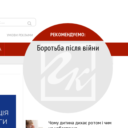
РЕКОМЕНДУЄМО:
УМОВИ РЕКЛАМИ
Боротьба після війни
A
Чому дитина дихає ротом і чим