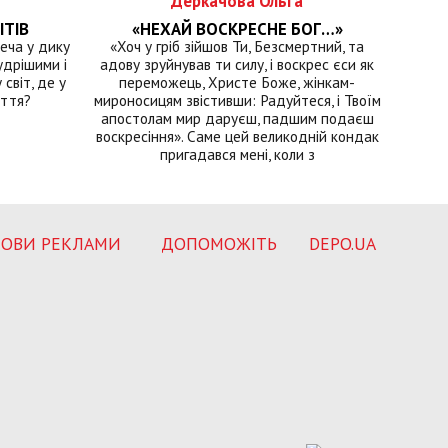
Деркачова Ольга
ІТІВ
«НЕХАЙ ВОСКРЕСНЕ БОГ…»
еча у дику
«Хоч у гріб зійшов Ти, Безсмертний, та
удрішими і
адову зруйнував ти силу, і воскрес єси як
світ, де у
переможець, Христе Боже, жінкам-
иття?
мироносицям звістивши: Радуйтеся, і Твоїм
апостолам мир даруєш, падшим подаєш
воскресіння». Саме цей великодній кондак
пригадався мені, коли з
ОВИ РЕКЛАМИ
ДОПОМОЖІТЬ
DEPO.UA