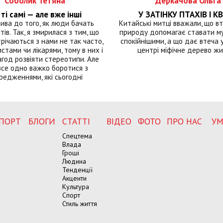
Соболик Тетяна
Деркачова Ольга
ті самі — але вже інші
У ЗАТІНКУ ПТАХІВ І КВ
лива до того, як люди бачать
Китайські митці вважали, що вт
тів. Так, я змирилася з тим, що
природу допомагає ставати м
річаються з нами не так часто,
спокійнішими, а що дає втеча у 
истами чи лікарями, тому в них і
центрі міфічне дерево ж
год розвіяти стереотипи. Але
все одно важко боротися з
редженнями, які сьогодні
ПОРТ
БЛОГИ
СТАТТІ
ВІДЕО
ФОТО
ПРО НАС
УМ
Спецтема
Влада
Гроші
Людина
Тенденції
Акценти
Культура
Спорт
Стиль життя