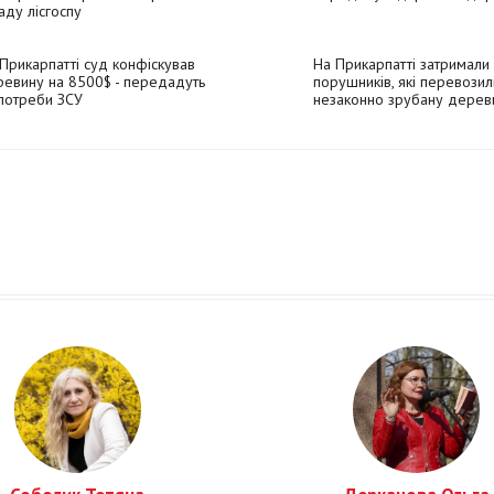
аду лісгоспу
Прикарпатті суд конфіскував
На Прикарпатті затримали
евину на 8500$ - передадуть
порушників, які перевозил
потреби ЗСУ
незаконно зрубану дерев