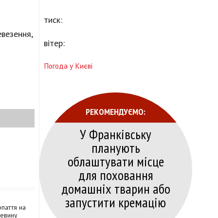
тиск:
евезення,
вітер:
Погода у Києві
РЕКОМЕНДУЄМО:
У Франківську
планують
облаштувати місце
для поховання
домашніх тварин або
запустити кремацію
рпаття на
ревину