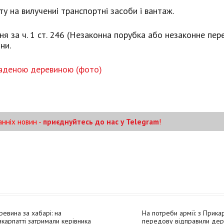
у на вилучениі транспортні засоби і вантаж.
 за ч. 1 ст. 246 (Незаконна порубка або незаконне пер
ни.
раденою деревиною (фото)
анніх новин -
приєднуйтесь до нас у Telegram
!
евина за хабарі: на
На потреби армії: з Прика
карпатті затримали керівника
передову відправили де