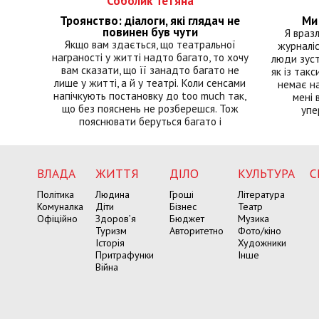
Соболик Тетяна
Троянство: діалоги, які глядач не
Ми 
повинен був чути
Я враз
Якщо вам здається, що театральної
журналіс
награності у житті надто багато, то хочу
люди зуст
вам сказати, що її занадто багато не
як із такс
лише у житті, а й у театрі. Коли сенсами
немає на
напічкують постановку до too much так,
мені 
що без пояснень не розберешся. Тож
упе
пояснювати беруться багато і
ВЛАДА
ЖИТТЯ
ДІЛО
КУЛЬТУРА
С
Політика
Людина
Гроші
Література
Комуналка
Діти
Бізнес
Театр
Офіційно
Здоров’я
Бюджет
Музика
Туризм
Авторитетно
Фото/кіно
Історія
Художники
Притрафунки
Інше
Війна