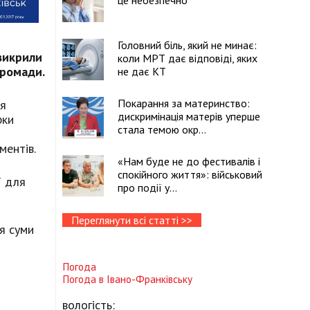
це небезпечно
Головний біль, який не минає:
 викрили
коли МРТ дає відповіді, яких
громади.
не дає КТ
Покарання за материнство:
ня
дискримінація матерів уперше
рки
стала темою окр...
ментів.
«Нам буде не до фестивалів і
спокійного життя»: військовий
̈ для
про події у...
Переглянути всі статті >>
ня суми
Погода
Погода в
Івано-Франківську
вологість: