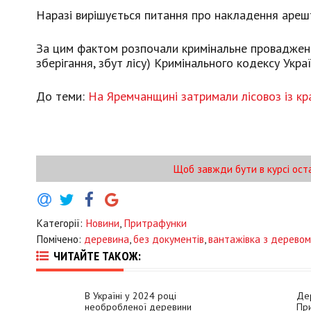
Наразі вирішується питання про накладення арешт
За цим фактом розпочали кримінальне провадження
зберігання, збут лісу) Кримінального кодексу Украї
До теми:
На Яремчанщині затримали лісовоз із к
Щоб завжди бути в курсі ост
Категорії:
Новини
,
Притрафунки
Помічено:
деревина
,
без документів
,
вантажівка з деревом
ЧИТАЙТЕ ТАКОЖ:
В Україні у 2024 році
Дер
необробленої деревини
При