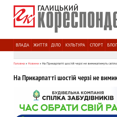
ВЛАДА
ЖИТТЯ
ДІЛО
КУЛЬТУРА
СПОРТ
БЛО
Головна
»
Новини
»
На Прикарпатті шостій черзі не вимикатимуть світло
На Прикарпатті шостій черзі не вими