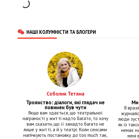
НАШІ КОЛУМНІСТИ ТА БЛОГЕРИ
Соболик Тетяна
Троянство: діалоги, які глядач не
Ми 
повинен був чути
Я враз
Якщо вам здається, що театральної
журналіс
награності у житті надто багато, то хочу
люди зуст
вам сказати, що її занадто багато не
як із такс
лише у житті, а й у театрі. Коли сенсами
немає на
напічкують постановку до too much так,
мені 