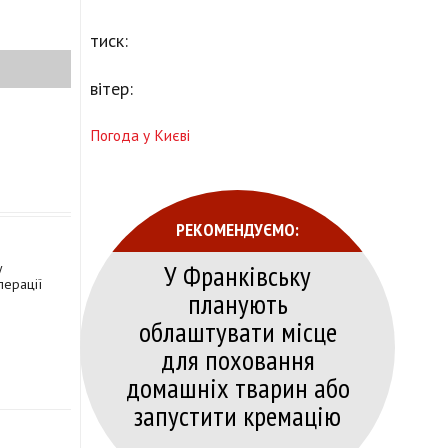
тиск:
вітер:
Погода у Києві
РЕКОМЕНДУЄМО:
У Франківську
у
перації
планують
облаштувати місце
для поховання
домашніх тварин або
запустити кремацію