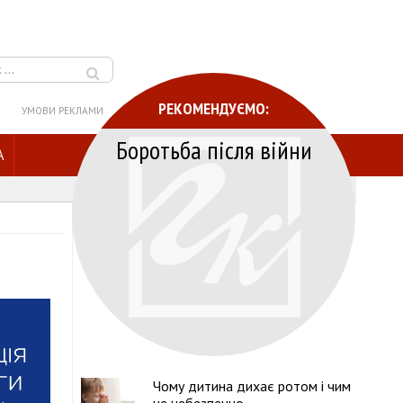
РЕКОМЕНДУЄМО:
УМОВИ РЕКЛАМИ
Боротьба після війни
A
Чому дитина дихає ротом і чим