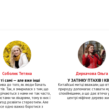
Соболик Тетяна
Деркачова Ольга
ті самі — але вже інші
У ЗАТІНКУ ПТАХІВ І КВ
лива до того, як люди бачать
Китайські митці вважали, що вт
тів. Так, я змирилася з тим, що
природу допомагає ставати м
річаються з нами не так часто,
спокійнішими, а що дає втеча у 
истами чи лікарями, тому в них і
центрі міфічне дерево ж
год розвіяти стереотипи. Але
все одно важко боротися з