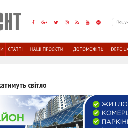
Пошук:
ГИ
СТАТТІ
НАШІ ПРОЄКТИ
ДОПОМОЖІТЬ
DEPO.U
катимуть світло