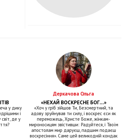
Деркачова Ольга
ІТІВ
«НЕХАЙ ВОСКРЕСНЕ БОГ…»
еча у дику
«Хоч у гріб зійшов Ти, Безсмертний, та
удрішими і
адову зруйнував ти силу, і воскрес єси як
світ, де у
переможець, Христе Боже, жінкам-
иття?
мироносицям звістивши: Радуйтеся, і Твоїм
апостолам мир даруєш, падшим подаєш
воскресіння». Саме цей великодній кондак