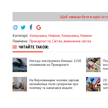
Щоб завжди бути в курсі ост
Категорії:
Комуналка
,
Новини
,
Комуналка
,
Новини
Помічено:
Прикарпаття
,
Світло
,
вимкнення світла
ЧИТАЙТЕ ТАКОЖ:
Негода знеструмила близько 1200
Пол
споживачів на Прикарпатті
іно
пси
збу
На Верховинщині чоловік зарізав
20 
незнайомця після суперечки про
час
політику та намагався видати
чот
вбивство за самогубство