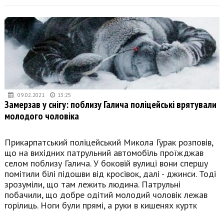
09.02.2021
13:25
Замерзав у снігу: поблизу Галича поліцейські врятували
молодого чоловіка
Прикарпатський поліцейський Микола Гурак розповів,
що на вихідних патрульний автомобіль проїжджав
селом поблизу Галича. У боковій вулиці вони спершу
помітили білі підошви від кросівок, далі - джинси. Тоді
зрозуміли, що там лежить людина. Патрульні
побачили, що добре одітий молодий чоловік лежав
горілиць. Ноги були прямі, а руки в кишенях куртк