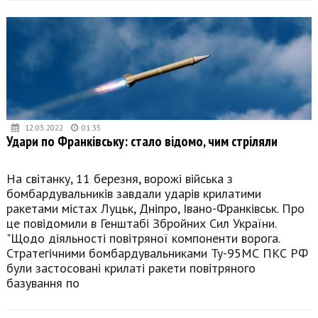
12.03.2022
01:35
Удари по Франківську: стало відомо, чим стріляли
На світанку, 11 березня, ворожі війська з
бомбардувальників завдали ударів крилатими
ракетами містах Луцьк, Дніпро, Івано-Франківськ. Про
це повідомили в Генштабі Збройних Сил України.
"Щодо діяльності повітряної компоненти ворога.
Стратегічними бомбардувальниками Ту-95МС ПКС РФ
були застосовані крилаті ракети повітряного
базування по