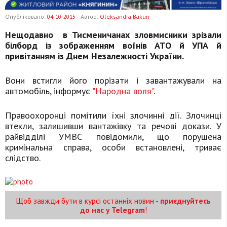
Опубліковано:
04-10-2015
Автор:
Oleksandra Bakun
Нещодавно в Тисменичанах зловмисники зрізали
білборд із зображенням воїнів АТО й УПА й
привітанням із Днем Незалежності України.
Вони встигли його порізати і завантажували на
автомобіль, інформує
"Народна воля"
.
Правоохоронці помітили їхні злочинні дії. Злочинці
втекли, залишивши вантажівку та речові докази. У
райвідділі УМВС повідомили, що порушена
кримінальна справа, особи встановлені, триває
слідство.
Щоб завжди бути в курсі останніх новин -
приєднуйтесь
до нас у Telegram
!