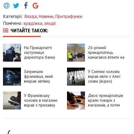
Категорії:
Влада
,
Новини
,
Притрафунки
Помічено:
крадіжка
,
злодії
ЧИТАЙТЕ ТАКОЖ:
На Прикарпатті
26-річний
заступниця
прикарпатець
директора банку
намагався втекти на
«заробляла» на
краденому
пенсіонерах
автомобілі
Затримали
У Снятині чоловік
франківця, який
вкрав квіти з Алеї
викрав автівку
слави (відео)
У Франківську
Двоє прикарпатців
чоловік в магазині
крали товари з
вкрав з прилавку
магазинів, а потім
телефон
перепродували їх