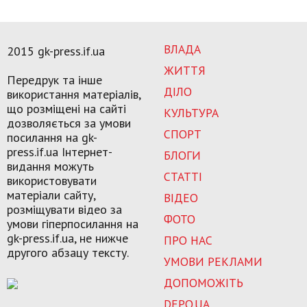
ВЛАДА
2015 gk-press.if.ua
ЖИТТЯ
Передрук та інше
ДІЛО
використання матеріалів,
що розміщені на сайті
КУЛЬТУРА
дозволяється за умови
СПОРТ
посилання на gk-
press.if.ua Інтернет-
БЛОГИ
видання можуть
СТАТТІ
використовувати
матеріали сайту,
ВІДЕО
розміщувати відео за
ФОТО
умови гіперпосилання на
gk-press.if.ua, не нижче
ПРО НАС
другого абзацу тексту.
УМОВИ РЕКЛАМИ
ДОПОМОЖІТЬ
DEPO.UA