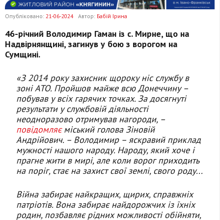
Опубліковано:
21-06-2024
Автор:
Бабій Ірина
46-річний Володимир Гаман із с. Мирне, що на
Надвірнянщині, загинув у бою з ворогом на
Сумщині.
«З 2014 року захисник щороку ніс службу в
зоні АТО. Пройшов майже всю Донеччину –
побував у всіх гарячих точках. За досягнуті
результати у службовій діяльності
неодноразово отримував нагороди, –
повідомляє
міський голова Зіновій
Андрійович. – Володимир – яскравий приклад
мужності нашого народу. Народу, який хоче і
прагне жити в мирі, але коли ворог приходить
на поріг, стає на захист свої землі, свого роду...
Війна забирає найкращих, щирих, справжніх
патріотів. Вона забирає найдорожчих із їхніх
родин, позбавляє рідних можливості обійняти,