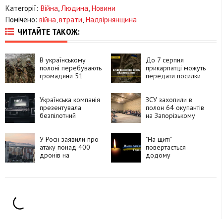
Категорії:
Війна
,
Людина
,
Новини
Помічено:
війна
,
втрати
,
Надвірнянщина
ЧИТАЙТЕ ТАКОЖ:
В українському
До 7 серпня
полоні перебувають
прикарпатці можуть
громадяни 51
передати посилки
країни, які воювали
для захисників і
за Росію
рідних на фронті
Українська компанія
ЗСУ захопили в
презентувала
полон 64 окупантів
безпілотний
на Запорізькому
комплекс HYDRA
напрямку
«Хижак»
У Росії заявили про
"На щиті"
атаку понад 400
повертається
дронів на
додому
Московську область
прикарпатець
Василь Півторак