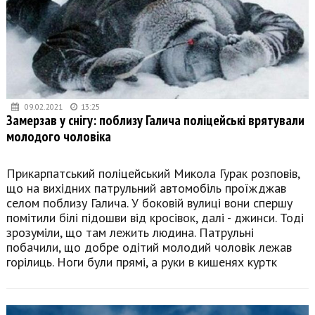
09.02.2021
13:25
Замерзав у снігу: поблизу Галича поліцейські врятували
молодого чоловіка
Прикарпатський поліцейський Микола Гурак розповів,
що на вихідних патрульний автомобіль проїжджав
селом поблизу Галича. У боковій вулиці вони спершу
помітили білі підошви від кросівок, далі - джинси. Тоді
зрозуміли, що там лежить людина. Патрульні
побачили, що добре одітий молодий чоловік лежав
горілиць. Ноги були прямі, а руки в кишенях куртк