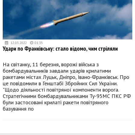
12.03.2022
01:35
Удари по Франківську: стало відомо, чим стріляли
На світанку, 11 березня, ворожі війська з
бомбардувальників завдали ударів крилатими
ракетами містах Луцьк, Дніпро, Івано-Франківськ. Про
це повідомили в Генштабі Збройних Сил України.
"Щодо діяльності повітряної компоненти ворога.
Стратегічними бомбардувальниками Ту-95МС ПКС РФ
були застосовані крилаті ракети повітряного
базування по