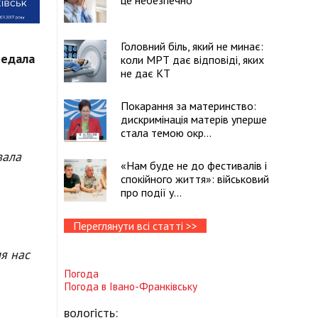
це небезпечно
Головний біль, який не минає:
редала
коли МРТ дає відповіді, яких
не дає КТ
Покарання за материнство:
дискримінація матерів уперше
стала темою окр...
вала
«Нам буде не до фестивалів і
спокійного життя»: військовий
про події у...
Переглянути всі статті >>
ля нас
Погода
Погода в
Івано-Франківську
вологість: