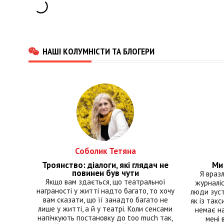
НАШІ КОЛУМНІСТИ ТА БЛОГЕРИ
Соболик Тетяна
Троянство: діалоги, які глядач не
Ми 
повинен був чути
Я враз
Якщо вам здається, що театральної
журналіс
награності у житті надто багато, то хочу
люди зуст
вам сказати, що її занадто багато не
як із такс
лише у житті, а й у театрі. Коли сенсами
немає на
напічкують постановку до too much так,
мені 