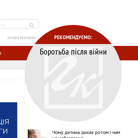
РЕКОМЕНДУЄМО:
УМОВИ РЕКЛАМИ
Боротьба після війни
A
Чому дитина дихає ротом і чим