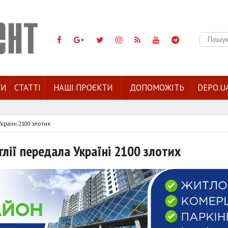
Пошук:
ГИ
СТАТТІ
НАШІ ПРОЄКТИ
ДОПОМОЖІТЬ
DEPO.U
країні 2100 злотих
нглії передала Україні 2100 злотих