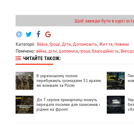
Щоб завжди бути в курсі ост
Категорії:
Війна
,
Гроші
,
Діти
,
Допоможіть
,
Життя
,
Новини
Помічено:
війна
,
діти
,
допомога
,
гроші
,
благодійність
,
Вигод
ЧИТАЙТЕ ТАКОЖ:
В українському полоні
Пен
перебувають громадяни 51 країни,
нов
які воювали за Росію
До 7 серпня прикарпатці можуть
Укр
передати посилки для захисників і
без
рідних на фронті
«Х