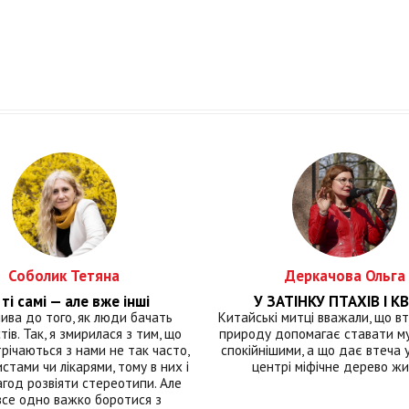
Соболик Тетяна
Деркачова Ольга
ті самі — але вже інші
У ЗАТІНКУ ПТАХІВ І КВ
лива до того, як люди бачать
Китайські митці вважали, що вт
тів. Так, я змирилася з тим, що
природу допомагає ставати м
річаються з нами не так часто,
спокійнішими, а що дає втеча у 
истами чи лікарями, тому в них і
центрі міфічне дерево ж
год розвіяти стереотипи. Але
все одно важко боротися з