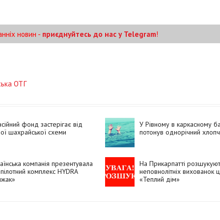
анніх новин -
приєднуйтесь до нас у Telegram
!
ська ОТГ
сійний фонд застерігає від
У Рівному в каркасному б
ої шахрайської схеми
потонув однорічний хлопч
аїнська компанія презентувала
На Прикарпатті розшукую
пілотний комплекс HYDRA
неповнолітніх вихованок 
ижак»
«Теплий дім»