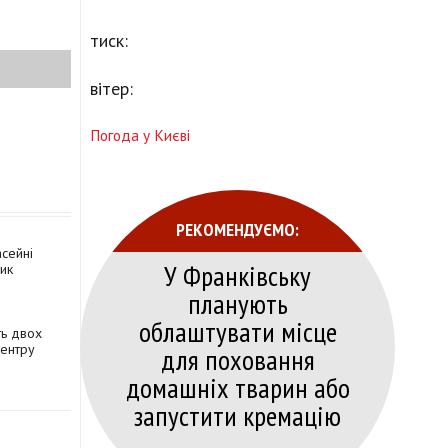
тиск:
вітер:
Погода у Києві
РЕКОМЕНДУЄМО:
асейні
У Франківську
ик
планують
облаштувати місце
ть двох
центру
для поховання
домашніх тварин або
запустити кремацію