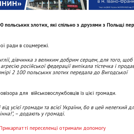
 польських злотих, які спільно з друзями з Польщі пе
ої ради в соцмережі.
нглії, дівчинка з великим добрим серцем, для того, щоб
агресію російської федерації випікала тістечка і прода
змірі 2 100 польських злотих передала до Вигодської
овізора для військовослужбовців із цієї громади.
від усієї громади та всієї України, бо в цей нелегкий д
нна!", – додають у громаді.
 Прикарпатті переселенці отримали допомогу