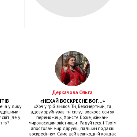
Деркачова Ольга
ІТІВ
«НЕХАЙ ВОСКРЕСНЕ БОГ…»
еча у дику
«Хоч у гріб зійшов Ти, Безсмертний, та
удрішими і
адову зруйнував ти силу, і воскрес єси як
світ, де у
переможець, Христе Боже, жінкам-
иття?
мироносицям звістивши: Радуйтеся, і Твоїм
апостолам мир даруєш, падшим подаєш
воскресіння». Саме цей великодній кондак