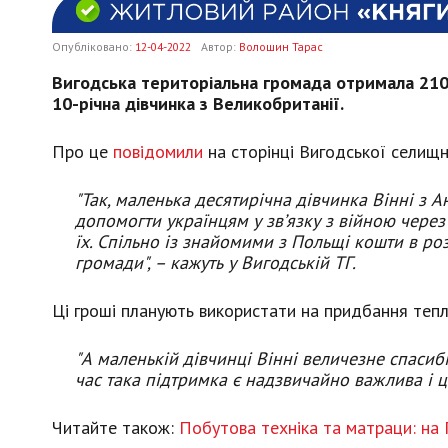
Опубліковано:
12-04-2022
Автор:
Волошин Тарас
Вигодська територіальна громада отримала 2100
10-річна дівчинка з Великобританії.
Про це
повідомили
на сторінці Вигодської селищн
"Так, маленька десятирічна дівчинка Вінні з А
допомогти українцям у зв’язку з війною через 
їх. Спільно із знайомими з Польщі кошти в ро
громади", – кажуть у Вигодській ТГ.
Ці гроші планують використати на придбання тепл
"А маленькій дівчинці Вінні величезне спасибі 
час така підтримка є надзвичайно важлива і ці
Читайте також:
Побутова техніка та матраци: на