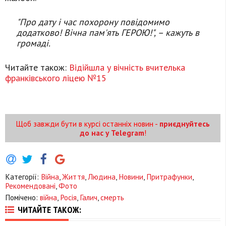
"Про дату і час похорону повідомимо
додатково! Вічна пам'ять ГЕРОЮ!", – кажуть в
громаді.
Читайте також:
Відійшла у вічність вчителька
франківського ліцею №15
Щоб завжди бути в курсі останніх новин -
приєднуйтесь
до нас у Telegram
!
Категорії:
Війна
,
Життя
,
Людина
,
Новини
,
Притрафунки
,
Рекомендовані
,
Фото
Помічено:
війна
,
Росія
,
Галич
,
смерть
ЧИТАЙТЕ ТАКОЖ: