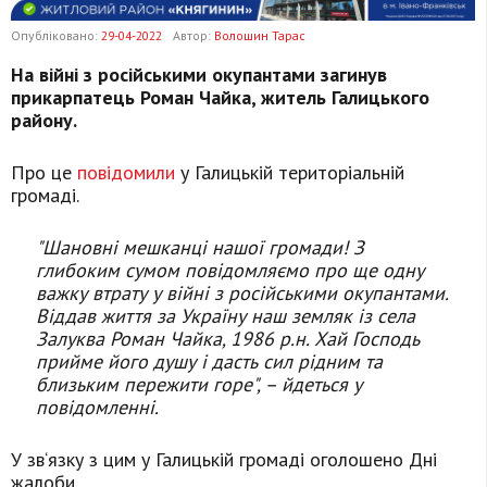
Опубліковано:
29-04-2022
Автор:
Волошин Тарас
На війні з російськими окупантами загинув
прикарпатець Роман Чайка, житель Галицького
району.
Про це
повідомили
у Галицькій територіальній
громаді.
"Шановні мешканці нашої громади! З
глибоким сумом повідомляємо про ще одну
важку втрату у війні з російськими окупантами.
Віддав життя за Україну наш земляк із села
Залуква Роман Чайка, 1986 р.н. Хай Господь
прийме його душу і дасть сил рідним та
близьким пережити горе", – йдеться у
повідомленні.
У зв‘язку з цим у Галицькій громаді оголошено Дні
жалоби.