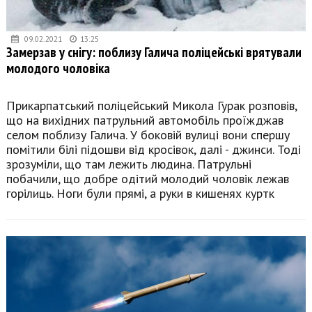
09.02.2021
13:25
Замерзав у снігу: поблизу Галича поліцейські врятували
молодого чоловіка
Прикарпатський поліцейський Микола Гурак розповів,
що на вихідних патрульний автомобіль проїжджав
селом поблизу Галича. У боковій вулиці вони спершу
помітили білі підошви від кросівок, далі - джинси. Тоді
зрозуміли, що там лежить людина. Патрульні
побачили, що добре одітий молодий чоловік лежав
горілиць. Ноги були прямі, а руки в кишенях куртк