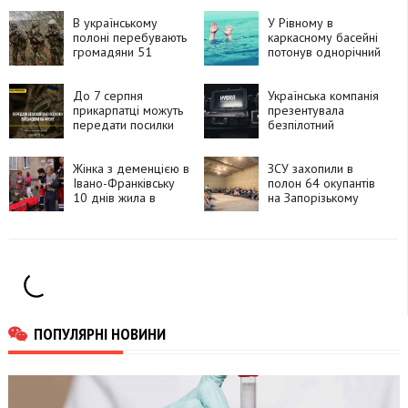
В українському
У Рівному в
полоні перебувають
каркасному басейні
громадяни 51
потонув однорічний
країни, які воювали
хлопчик
за Росію
До 7 серпня
Українська компанія
прикарпатці можуть
презентувала
передати посилки
безпілотний
для захисників і
комплекс HYDRA
рідних на фронті
«Хижак»
Жінка з деменцією в
ЗСУ захопили в
Івано-Франківську
полон 64 окупантів
10 днів жила в
на Запорізькому
квартирі з померлим
напрямку
чоловіком
ПОПУЛЯРНІ НОВИНИ