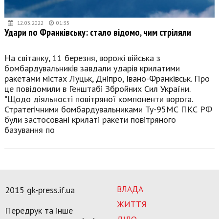
12.03.2022
01:35
Удари по Франківську: стало відомо, чим стріляли
На світанку, 11 березня, ворожі війська з
бомбардувальників завдали ударів крилатими
ракетами містах Луцьк, Дніпро, Івано-Франківськ. Про
це повідомили в Генштабі Збройних Сил України.
"Щодо діяльності повітряної компоненти ворога.
Стратегічними бомбардувальниками Ту-95МС ПКС РФ
були застосовані крилаті ракети повітряного
базування по
ВЛАДА
2015 gk-press.if.ua
ЖИТТЯ
Передрук та інше