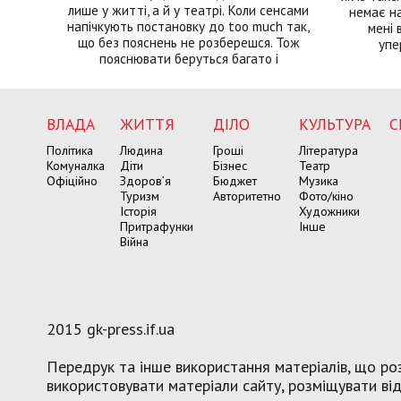
лише у житті, а й у театрі. Коли сенсами
немає на
напічкують постановку до too much так,
мені 
що без пояснень не розберешся. Тож
упе
пояснювати беруться багато і
ВЛАДА
ЖИТТЯ
ДІЛО
КУЛЬТУРА
С
Політика
Людина
Гроші
Література
Комуналка
Діти
Бізнес
Театр
Офіційно
Здоров’я
Бюджет
Музика
Туризм
Авторитетно
Фото/кіно
Історія
Художники
Притрафунки
Інше
Війна
2015 gk-press.if.ua
Передрук та інше використання матеріалів, що роз
використовувати матеріали сайту, розміщувати віде