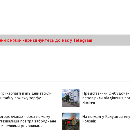
анніх новин -
приєднуйтесь до нас у Telegram
!
Прикарпатті п’ять днів гасили
Представники Омбудсман
сштабну пожежу торфу
перевірили відділення пол
Яремчі
Богородчанах через пожежу
На пожежі у Калуші загин
ттєзвалища повітря забруднене
чоловік
безпечними речовинами