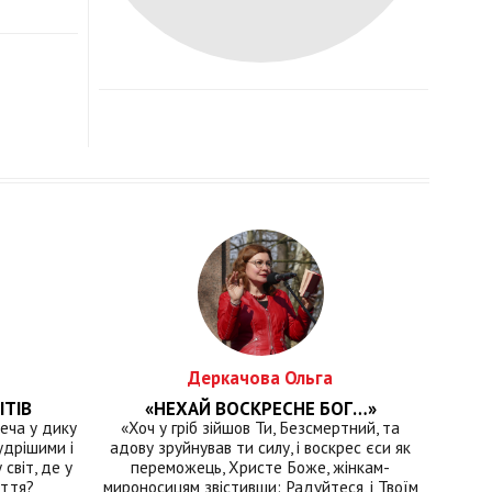
Деркачова Ольга
ІТІВ
«НЕХАЙ ВОСКРЕСНЕ БОГ…»
еча у дику
«Хоч у гріб зійшов Ти, Безсмертний, та
удрішими і
адову зруйнував ти силу, і воскрес єси як
світ, де у
переможець, Христе Боже, жінкам-
иття?
мироносицям звістивши: Радуйтеся, і Твоїм