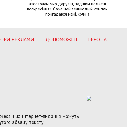
апостолам мир даруєш, падшим подаєш
воскресіння». Саме цей великодній кондак
пригадався мені, коли з
ОВИ РЕКЛАМИ
ДОПОМОЖІТЬ
DEPO.UA
ress.if.ua Інтернет-видання можуть
угого абзацу тексту.