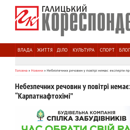
ВЛАДА
ЖИТТЯ
ДІЛО
КУЛЬТУРА
СПОРТ
БЛО
Головна
»
Новини
»
Небезпечних речовин у повітрі немає: експерти пр
Небезпечних речовин у повітрі немає
“Карпатнафтохімі”