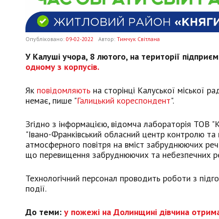
Опубліковано:
09-02-2022
Автор:
Тимчук Світлана
У Калуші учора, 8 лютого, на території підприє
одному з корпусів.
Як
повідомляють
на сторінці Калуської міської рад
немає, пише "
Галицький кореспондент
".
Згідно з інформацією, відомча лабораторія ТОВ "
"Івано-Франківський обласний центр контролю та
атмосферного повітря на вміст забруднюючих речо
що перевищення забруднюючих та небезпечних реч
Технологічний персонал проводить роботи з підго
події.
До теми:
у пожежі на Долинщині дівчина отрима