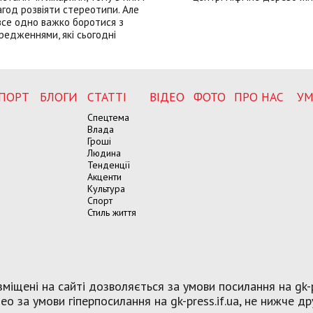
год розвіяти стереотипи. Але
все одно важко боротися з
редженнями, які сьогодні
ПОРТ
БЛОГИ
СТАТТІ
ВІДЕО
ФОТО
ПРО НАС
УМ
Спецтема
Влада
Гроші
Людина
Тенденції
Акценти
Культура
Спорт
Стиль життя
міщені на сайті дозволяється за умови посилання на gk-p
о за умови гіперпосилання на gk-press.if.ua, не нижче др