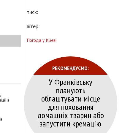
тиск:
вітер:
Погода у Києві
РЕКОМЕНДУЄМО:
У Франківську
планують
а
облаштувати місце
іції в
для поховання
домашніх тварин або
ув
запустити кремацію