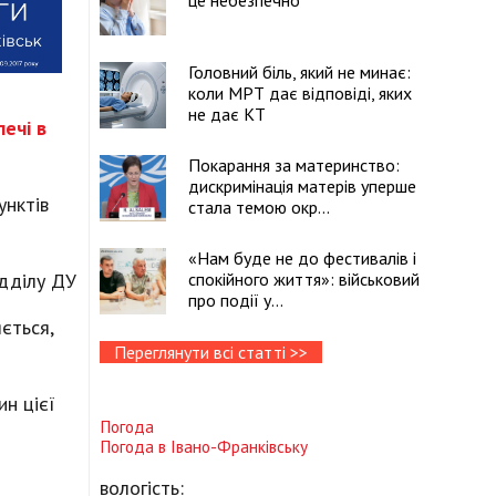
це небезпечно
Головний біль, який не минає:
коли МРТ дає відповіді, яких
не дає КТ
печі в
Покарання за материнство:
дискримінація матерів уперше
унктів
стала темою окр...
«Нам буде не до фестивалів і
ідділу ДУ
спокійного життя»: військовий
про події у...
я
ється,
Переглянути всі статті >>
ин цієї
Погода
Погода в
Івано-Франківську
вологість: