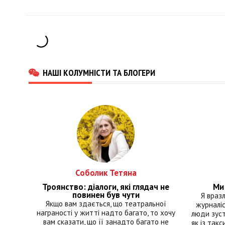
НАШІ КОЛУМНІСТИ ТА БЛОГЕРИ
Соболик Тетяна
Троянство: діалоги, які глядач не
Ми 
повинен був чути
Я враз
Якщо вам здається, що театральної
журналіс
награності у житті надто багато, то хочу
люди зуст
вам сказати, що її занадто багато не
як із такс