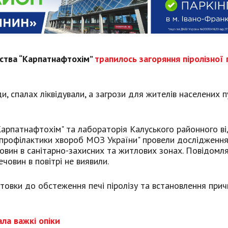
мства “Карпатнафтохім”
трапилось загоряння піролізної 
и, спалах ліквідували, а загрози для жителів населених п
Карпатнафтохім" та лабораторія Калуського районного в
 профілактики хвороб МОЗ України" провели дослідженн
вин в санітарно-захисних та житлових зонах. Повідомля
овин в повітрі не виявили.
товки до обстеження печі піролізу та встановлення прич
ла важкі опіки