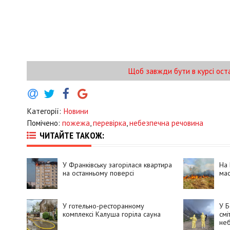
Щоб завжди бути в курсі ост
Категорії:
Новини
Помічено:
пожежа
,
перевірка
,
небезпечна речовина
ЧИТАЙТЕ ТАКОЖ:
У Франківську загорілася квартира
На 
на останньому поверсі
ма
У готельно-ресторанному
У 
комплексі Калуша горіла сауна
смі
не