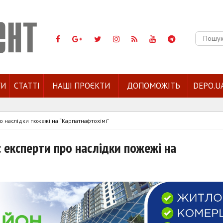
Пошук:
ГИ
СТАТТІ
НАШІ ПРОЄКТИ
ДОПОМОЖІТЬ
DEPO.U
о наслідки пожежі на “Карпатнафтохімі”
: експерти про наслідки пожежі на