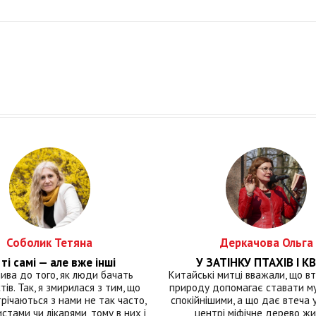
Соболик Тетяна
Деркачова Ольга
ті самі — але вже інші
У ЗАТІНКУ ПТАХІВ І КВ
лива до того, як люди бачать
Китайські митці вважали, що вт
тів. Так, я змирилася з тим, що
природу допомагає ставати м
річаються з нами не так часто,
спокійнішими, а що дає втеча у 
истами чи лікарями, тому в них і
центрі міфічне дерево ж