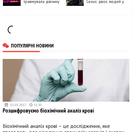
самогубство
травмувала дівчину
Lexus: двоє людей у
лікарні
ПОПУЛЯРНІ НОВИНИ
02.05.2017
11:30
Розшифровуємо біохімічний аналіз крові
Біохімічний аналіз крові – це дослідження, яке