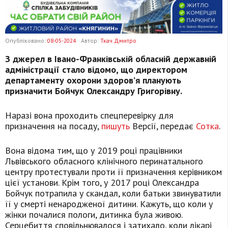
Опубліковано:
08-05-2024
Автор:
Ткач Дмитро
З джерел в Івано-Франківській обласній державній
адміністрації стало відомо, що директором
департаменту охорони здоров’я планують
призначити Бойчук Олександру Григорівну.
Наразі вона проходить спецперевірку для
призначення на посаду,
пишуть
Версії, передає
Сотка
.
Вона відома тим, що у 2019 році працівники
Львівського обласного клінічного перинатального
центру протестували проти її призначення керівником
цієї установи. Крім того, у 2017 році Олександра
Бойчук потрапила у скандал, коли батьки звинуватили
її у смерті ненародженої дитини. Кажуть, що коли у
жінки почалися пологи, дитинка була живою.
Серцебиття сповільнювалося і затихало, коли лікарі