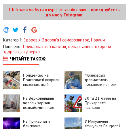
Щоб завжди бути в курсі останніх новин -
приєднуйтесь
до нас у Telegram
!
Категорії:
Здоров'я
,
Здоров'я і саморозвиток
,
Новини
Помічено:
Прикарпаття
,
скандал
,
департамент охорони
здоров'я
,
акушерка
ЧИТАЙТЕ ТАКОЖ:
Поліцейські на
Франківські
Прикарпатті викрили
травматологи
іноземця, який
поставили на ноги
замовляв
90-річну пацієнтку
психотропи через
після складної
Telegram і збував їх
На Верховинщині
операції
20 та 21 липня на
покупцям
чоловік зарізав
Прикарпатті
незнайомця після
частково
суперечки про
перекриють рух
політику та
через чотири
намагався видати
На Прикарпатті
залізничні переїзди
У Микуличині
вбивство за
блискавка
зіткнулися Peugeot і