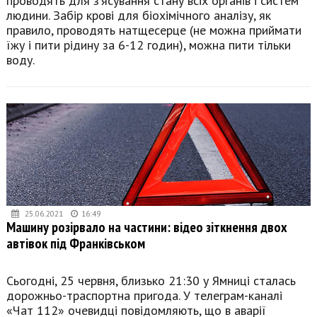
проводять для з’ясування стану всіх органів і систем
людини. Забір крові для біохімічного аналізу, як
правило, проводять натщесерце (не можна приймати
їжу і пити рідину за 6-12 годин), можна пити тільки
воду.
25.06.2021
16:49
Машину розірвало на частини: відео зіткнення двох
автівок під Франківськом
Сьогодні, 25 червня, близько 21:30 у Ямниці сталась
дорожньо-траспортна пригода. У телеграм-каналі
«Чат 112» очевидці повідомляють, що в аварії