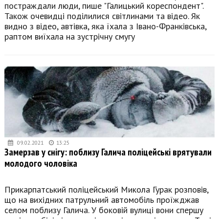
постраждали люди, пише "Галицький кореспондент".
Також очевидці поділилися світлинами та відео. Як
видно з відео, автівка, яка їхала з Івано-Франківська,
раптом виїхала на зустрічну смугу
09.02.2021
13:25
Замерзав у снігу: поблизу Галича поліцейські врятували
молодого чоловіка
Прикарпатський поліцейський Микола Гурак розповів,
що на вихідних патрульний автомобіль проїжджав
селом поблизу Галича. У боковій вулиці вони спершу