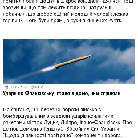
помітили білі підошви від кросівок, далі - джинси. Тоді
зрозуміли, що там лежить людина. Патрульні
побачили, що добре одітий молодий чоловік лежав
горілиць. Ноги були прямі, а руки в кишенях куртк
12.03.2022
01:35
Удари по Франківську: стало відомо, чим стріляли
На світанку, 11 березня, ворожі війська з
бомбардувальників завдали ударів крилатими
ракетами містах Луцьк, Дніпро, Івано-Франківськ. Про
це повідомили в Генштабі Збройних Сил України.
"Щодо діяльності повітряної компоненти ворога.