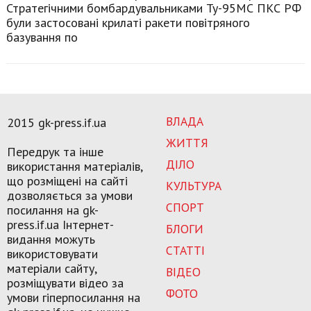
Стратегічними бомбардувальниками Ту-95МС ПКС РФ
були застосовані крилаті ракети повітряного
базування по
ВЛАДА
2015 gk-press.if.ua
ЖИТТЯ
Передрук та інше
ДІЛО
використання матеріалів,
що розміщені на сайті
КУЛЬТУРА
дозволяється за умови
СПОРТ
посилання на gk-
press.if.ua Інтернет-
БЛОГИ
видання можуть
СТАТТІ
використовувати
матеріали сайту,
ВІДЕО
розміщувати відео за
ФОТО
умови гіперпосилання на