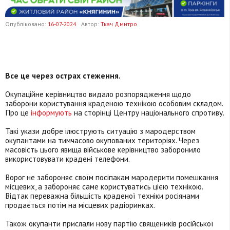
Опубліковано:
16-07-2024
Автор:
Ткач Дмитро
Все це через острах стеження.
Окупаційне керівництво видало розпорядження щодо
заборони користування краденою технікою особовим складом.
Про це
інформують
на сторінці Центру національного спротиву.
Такі укази добре ілюструють ситуацію з мародерством
окупантами на тимчасово окупованих територіях. Через
масовість цього явища військове керівництво заборонило
використовувати крадені телефони.
Ворог не забороняє своїм посіпакам мародерити помешкання
місцевих, а забороняє саме користуватись цією технікою.
Відтак переважна більшість краденої техніки росіянами
продається потім на місцевих радіоринках.
Також окупанти прислали нову партію священиків російської