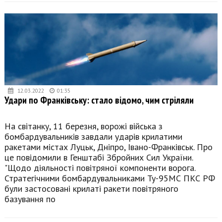
12.03.2022
01:35
Удари по Франківську: стало відомо, чим стріляли
На світанку, 11 березня, ворожі війська з
бомбардувальників завдали ударів крилатими
ракетами містах Луцьк, Дніпро, Івано-Франківськ. Про
це повідомили в Генштабі Збройних Сил України.
"Щодо діяльності повітряної компоненти ворога.
Стратегічними бомбардувальниками Ту-95МС ПКС РФ
були застосовані крилаті ракети повітряного
базування по