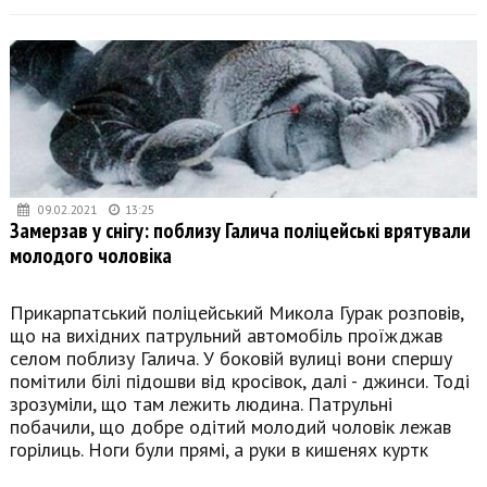
09.02.2021
13:25
Замерзав у снігу: поблизу Галича поліцейські врятували
молодого чоловіка
Прикарпатський поліцейський Микола Гурак розповів,
що на вихідних патрульний автомобіль проїжджав
селом поблизу Галича. У боковій вулиці вони спершу
помітили білі підошви від кросівок, далі - джинси. Тоді
зрозуміли, що там лежить людина. Патрульні
побачили, що добре одітий молодий чоловік лежав
горілиць. Ноги були прямі, а руки в кишенях куртк