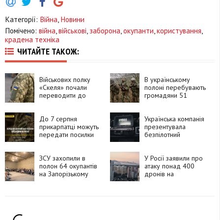
Категорії:
Війна
,
Новини
Помічено:
війна
,
військові
,
заборона
,
окупанти
,
користування
,
крадена техніка
ЧИТАЙТЕ ТАКОЖ:
Військових полку
В українському
«Скеля» почали
полоні перебувають
переводити до
громадяни 51
інших підрозділів
країни, які воювали
за Росію
До 7 серпня
Українська компанія
прикарпатці можуть
презентувала
передати посилки
безпілотний
для захисників і
комплекс HYDRA
рідних на фронті
«Хижак»
ЗСУ захопили в
У Росії заявили про
полон 64 окупантів
атаку понад 400
на Запорізькому
дронів на
напрямку
Московську область