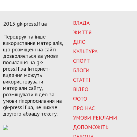
ВЛАДА
2015 gk-press.if.ua
ЖИТТЯ
Передрук та інше
ДІЛО
використання матеріалів,
що розміщені на сайті
КУЛЬТУРА
дозволяється за умови
СПОРТ
посилання на gk-
press.if.ua Інтернет-
БЛОГИ
видання можуть
СТАТТІ
використовувати
матеріали сайту,
ВІДЕО
розміщувати відео за
ФОТО
умови гіперпосилання на
gk-press.if.ua, не нижче
ПРО НАС
другого абзацу тексту.
УМОВИ РЕКЛАМИ
ДОПОМОЖІТЬ
DEPO.UA