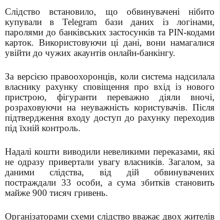
Слідство встановило, що обвинувачені нібито
купували в Telegram бази даних із логінами,
паролями до банківських застосунків та PIN-кодами
карток. Використовуючи ці дані, вони намагалися
увійти до чужих акаунтів онлайн-банкінгу.
За версією правоохоронців, коли система надсилала
власнику рахунку сповіщення про вхід із нового
пристрою, фігуранти переважно діяли вночі,
розраховуючи на неуважність користувачів. Після
підтвердження входу доступ до рахунку переходив
під їхній контроль.
Надалі кошти виводили невеликими переказами, які
не одразу привертали увагу власників. Загалом, за
даними слідства, від дій обвинувачених
постраждали 33 особи, а сума збитків становить
майже 900 тисяч гривень.
Організаторами схеми слідство вважає двох жителів