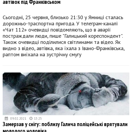
автівок під Франківськом
Сьогодні, 25 червня, близько 21:30 у Ямниці сталась
дорожньо-траспортна пригода. У телеграм-каналі
«Чат 112» очевидці повідомляють, що в аварії
постраждали люди, пише "Галицький кореспондент".
Також очевидці поділилися світлинами та відео. Як
видно з відео, автівка, яка їхала з Івано-Франківська,
раптом виїхала на зустрічну смугу
09.02.2021
13:25
Замерзав у снігу: поблизу Галича поліцейські врятували
молодого чоловіка