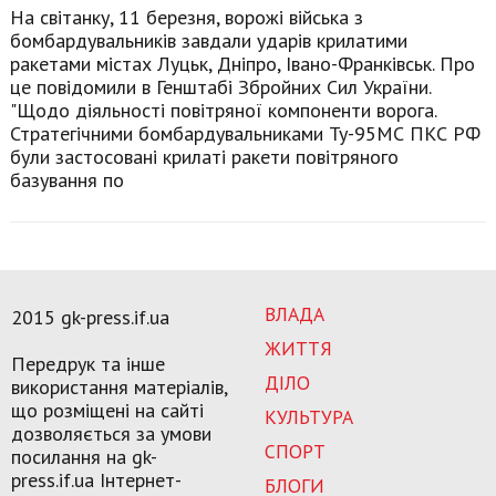
На світанку, 11 березня, ворожі війська з
бомбардувальників завдали ударів крилатими
ракетами містах Луцьк, Дніпро, Івано-Франківськ. Про
це повідомили в Генштабі Збройних Сил України.
"Щодо діяльності повітряної компоненти ворога.
Стратегічними бомбардувальниками Ту-95МС ПКС РФ
були застосовані крилаті ракети повітряного
базування по
ВЛАДА
2015 gk-press.if.ua
ЖИТТЯ
Передрук та інше
ДІЛО
використання матеріалів,
що розміщені на сайті
КУЛЬТУРА
дозволяється за умови
СПОРТ
посилання на gk-
press.if.ua Інтернет-
БЛОГИ