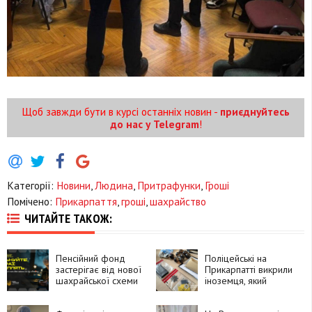
Щоб завжди бути в курсі останніх новин -
приєднуйтесь
до нас у Telegram
!
Категорії:
Новини
,
Людина
,
Притрафунки
,
Гроші
Помічено:
Прикарпаття
,
гроші
,
шахрайство
ЧИТАЙТЕ ТАКОЖ:
Пенсійний фонд
Поліцейські на
застерігає від нової
Прикарпатті викрили
шахрайської схеми
іноземця, який
замовляв
психотропи через