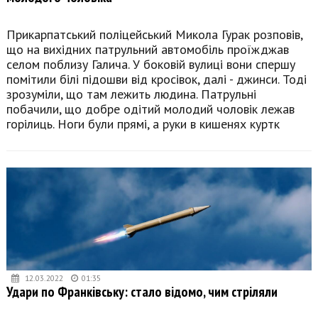
Прикарпатський поліцейський Микола Гурак розповів,
що на вихідних патрульний автомобіль проїжджав
селом поблизу Галича. У боковій вулиці вони спершу
помітили білі підошви від кросівок, далі - джинси. Тоді
зрозуміли, що там лежить людина. Патрульні
побачили, що добре одітий молодий чоловік лежав
горілиць. Ноги були прямі, а руки в кишенях куртк
12.03.2022
01:35
Удари по Франківську: стало відомо, чим стріляли