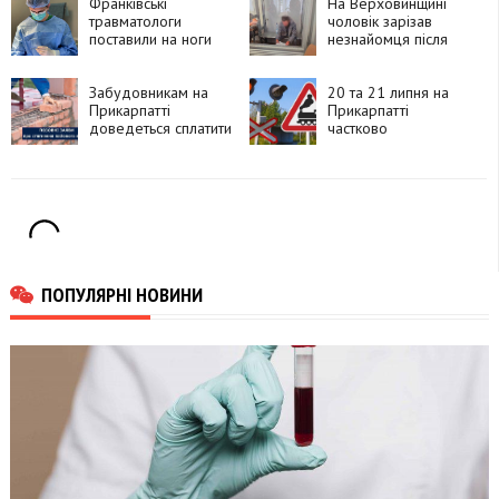
Франківські
Telegram і збував їх
На Верховинщині
травматологи
покупцям
чоловік зарізав
поставили на ноги
незнайомця після
90-річну пацієнтку
суперечки про
після складної
політику та
операції
Забудовникам на
намагався видати
20 та 21 липня на
Прикарпатті
вбивство за
Прикарпатті
доведеться сплатити
самогубство
частково
понад 13 мільйонів
перекриють рух
гривень пайових
через чотири
внесків
залізничні переїзди
ПОПУЛЯРНІ НОВИНИ