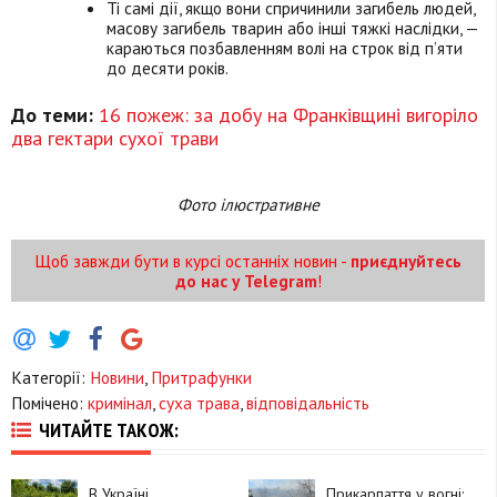
Ті самі дії, якщо вони спричинили загибель людей,
масову загибель тварин або інші тяжкі наслідки, —
караються позбавленням волі на строк від п’яти
до десяти років.
До теми:
16 пожеж: за добу на Франківщині вигоріло
два гектари сухої трави
Фото ілюстративне
Щоб завжди бути в курсі останніх новин -
приєднуйтесь
до нас у Telegram
!
Категорії:
Новини
,
Притрафунки
Помічено:
кримінал
,
суха трава
,
відповідальність
ЧИТАЙТЕ ТАКОЖ:
В Україні
Прикарпаття у вогні: