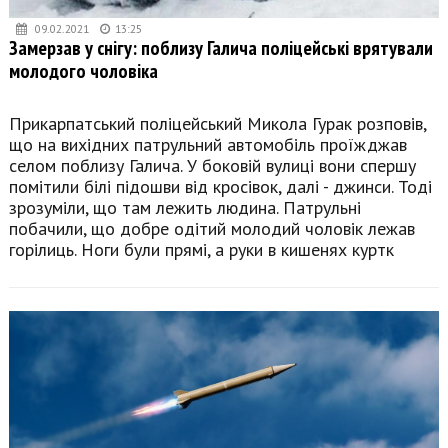
09.02.2021
13:25
Замерзав у снігу: поблизу Галича поліцейські врятували
молодого чоловіка
Прикарпатський поліцейський Микола Гурак розповів,
що на вихідних патрульний автомобіль проїжджав
селом поблизу Галича. У боковій вулиці вони спершу
помітили білі підошви від кросівок, далі - джинси. Тоді
зрозуміли, що там лежить людина. Патрульні
побачили, що добре одітий молодий чоловік лежав
горілиць. Ноги були прямі, а руки в кишенях куртк