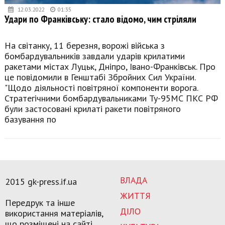
12.03.2022
01:35
Удари по Франківську: стало відомо, чим стріляли
На світанку, 11 березня, ворожі війська з
бомбардувальників завдали ударів крилатими
ракетами містах Луцьк, Дніпро, Івано-Франківськ. Про
це повідомили в Генштабі Збройних Сил України.
"Щодо діяльності повітряної компоненти ворога.
Стратегічними бомбардувальниками Ту-95МС ПКС РФ
були застосовані крилаті ракети повітряного
базування по
ВЛАДА
2015 gk-press.if.ua
ЖИТТЯ
Передрук та інше
ДІЛО
використання матеріалів,
що розміщені на сайті