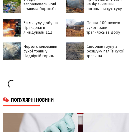
запрацювали нові
на Франківщині
правила боротьби зі
вогонь знищує суху
стихійними
траву, ліс,
сміттєзвалищами
енергетичні об’єкти
За минулу добу на
Понад 100 пожеж
Прикарпатті
сухої трави
ліквідували 112
трапилось за добу
пожеж сухостою
на Прикарпатті
Через спалювання
Створили групу з
сухої трави у
розшуку паліїв сухої
Надвірній горить
трави на
господарська
Коломийщині
споруда
ПОПУЛЯРНІ НОВИНИ