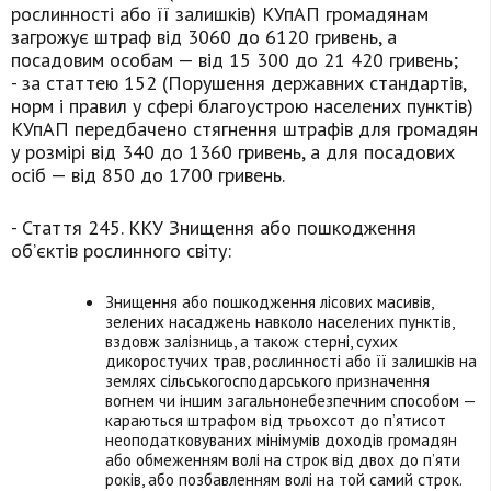
рослинності або її залишків) КУпАП громадянам
загрожує штраф від 3060 до 6120 гривень, а
посадовим особам — від 15 300 до 21 420 гривень;
- за статтею 152 (Порушення державних стандартів,
норм і правил у сфері благоустрою населених пунктів)
КУпАП передбачено стягнення штрафів для громадян
у розмірі від 340 до 1360 гривень, а для посадових
осіб — від 850 до 1700 гривень.
- Стаття 245. ККУ Знищення або пошкодження
об’єктів рослинного світу:
Знищення або пошкодження лісових масивів,
зелених насаджень навколо населених пунктів,
вздовж залізниць, а також стерні, сухих
дикоростучих трав, рослинності або її залишків на
землях сільськогосподарського призначення
вогнем чи іншим загальнонебезпечним способом —
караються штрафом від трьохсот до п’ятисот
неоподатковуваних мінімумів доходів громадян
або обмеженням волі на строк від двох до п’яти
років, або позбавленням волі на той самий строк.